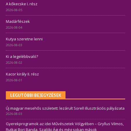
A kőkecske I. rész
2026-08-05
Madárfészek
2026-08-04
Kutya szeretne lenni
2026-08-03
Ki a legelébbvaló?
2026-08-02
Kacor király II. rész
2026-08-01
LEGUTÓBBI BEJEGYZÉSEK
Új magyar mesehős született: lezárult Sorell illusztrációs pályázata
2026-08-03
Gyerekprogramok az idei Művészetek Völgyében – Gryllus Vilmos,
Rutkai Bori Banda, Szalóki Ági és még sokan mások