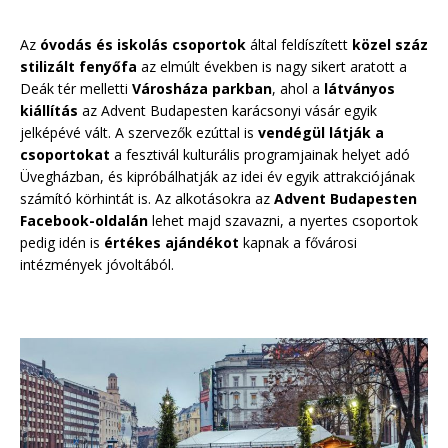
Az
óvodás és iskolás csoportok
által feldíszített
közel száz
stilizált fenyőfa
az elmúlt években is nagy sikert aratott a
Deák tér melletti
Városháza parkban
, ahol a
látványos
kiállítás
az Advent Budapesten karácsonyi vásár egyik
jelképévé vált. A szervezők ezúttal is
vendégül látják a
csoportokat
a fesztivál kulturális programjainak helyet adó
Üvegházban, és kipróbálhatják az idei év egyik attrakciójának
számító körhintát is. Az alkotásokra az
Advent Budapesten
Facebook-oldalán
lehet majd szavazni, a nyertes csoportok
pedig idén is
értékes ajándékot
kapnak a fővárosi
intézmények jóvoltából.