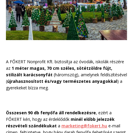
A FŐKERT Nonprofit Kft. biztosítja az óvodák, iskolák részére
az
1 méter magas, 70 cm széles, sötétzöldre fújt,
stilizált karácsonyfát
(háromszög), amelynek feldíszítésével
(
újrahasznosított és/vagy természetes anyagokkal
) a
gyerekeket bízza meg.
Összesen 90 db fenyőfa áll rendelkezésre
, ezért a
FŐKERT kéri, hogy az érdeklődők
minél előbb jelezzék
részvételi szándékukat
a
marketing@fokert.hu
e-mail
címen, feltüntetve, hogy hány darab fenyőfa (lehetőség szerint