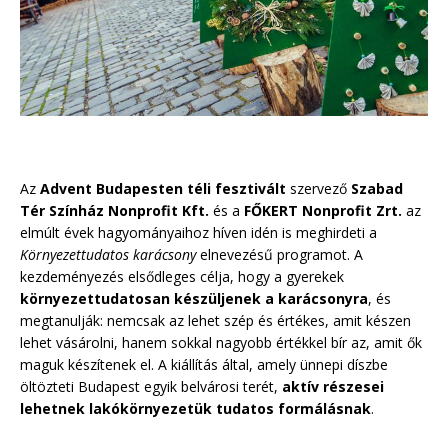
Az
Advent Budapesten téli fesztivált
szervező
Szabad
Tér Színház Nonprofit Kft.
és a
FŐKERT Nonprofit Zrt.
az
elmúlt évek hagyományaihoz híven idén is meghirdeti a
Környezettudatos karácsony
elnevezésű programot. A
kezdeményezés elsődleges célja, hogy a gyerekek
környezettudatosan készüljenek a karácsonyra
, és
megtanulják: nemcsak az lehet szép és értékes, amit készen
lehet vásárolni, hanem sokkal nagyobb értékkel bír az, amit ők
maguk készítenek el. A kiállítás által, amely ünnepi díszbe
öltözteti Budapest egyik belvárosi terét,
aktív részesei
lehetnek lakókörnyezetük tudatos formálásnak
.