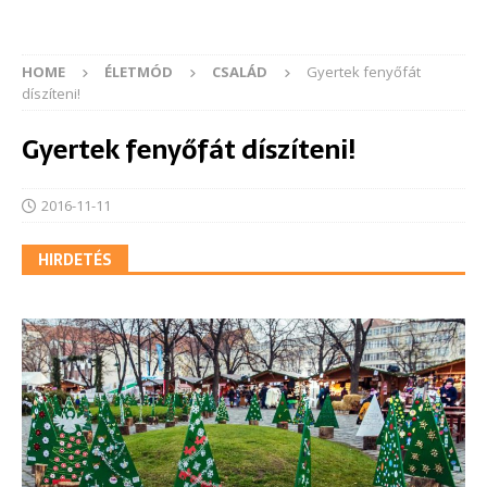
HOME
ÉLETMÓD
CSALÁD
Gyertek fenyőfát
díszíteni!
Gyertek fenyőfát díszíteni!
2016-11-11
HIRDETÉS