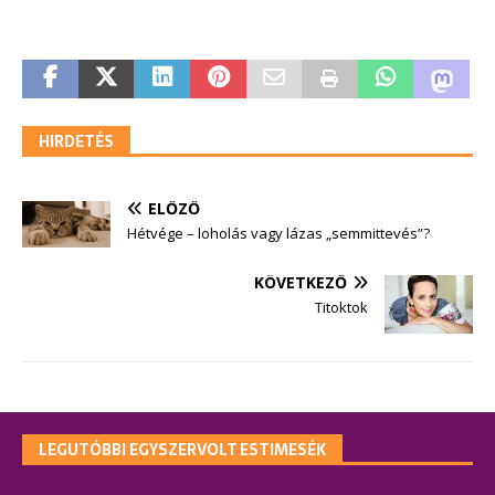
HIRDETÉS
ELŐZŐ
Hétvége – loholás vagy lázas „semmittevés”?
KÖVETKEZŐ
Titoktok
LEGUTÓBBI EGYSZERVOLT ESTIMESÉK