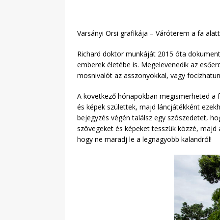
Varsányi Orsi grafikája – Váróterem a fa alatt
Richard doktor munkáját 2015 óta dokument
emberek életébe is. Megelevenedik az esőerd
mosnivalót az asszonyokkal, vagy focizhatun
A következő hónapokban megismerheted a fotó
és képek születtek, majd láncjátékként ezekhe
bejegyzés végén találsz egy szószedetet, ho
szövegeket és képeket tesszük közzé, majd 
hogy ne maradj le a legnagyobb kalandról!