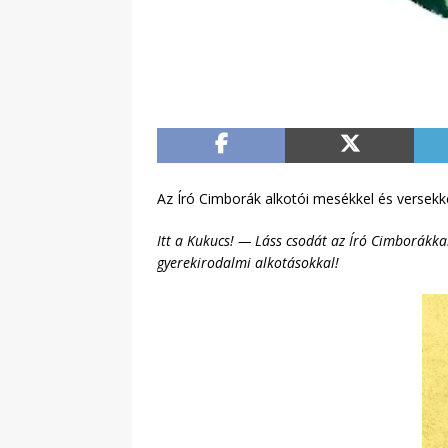
Az Író Cimborák alkotói mesékkel és versekk
Itt a Kukucs! — Láss csodát az Író Cimborákkal
gyerekirodalmi alkotásokkal!