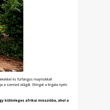
erekekkel és furfangos majmokkal!
 a szemed világát. Elringat a lingala nyelv
gy különleges afrikai misszióba, ahol a