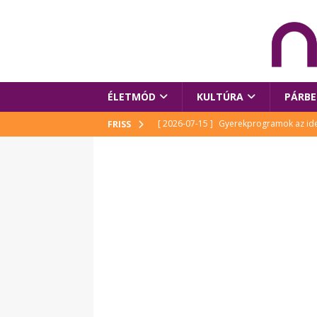
ÉLETMÓD
KULTÚRA
PÁRBE
[ 2026-07-15 ]
Gyerekprogramok az idei
FRISS
Szalóki Ági és még sokan mások
KUL
[ 2026-07-15 ]
Megújult köztérrel várja
[ 2026-07-15 ]
Pihitér – megjelent Rutka
idei Művészetek Völgyében
KULTÚR
[ 2026-06-29 ]
Apa kezdődik – Véssey Mi
[ 2026-08-03 ]
Új magyar mesehős születe