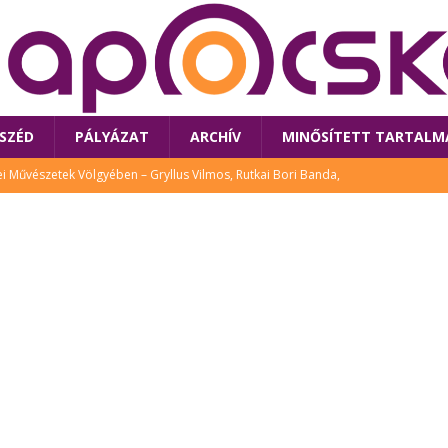
SZÉD
PÁLYÁZAT
ARCHÍV
MINŐSÍTETT TARTALM
 Művészetek Völgyében – Gryllus Vilmos, Rutkai Bori Banda,
TÚRA
 a látogatókat az idei Művészetek Völgye
CSALÁD
i Bori Bandájának az új lemeze – interjú Rutkai Borival – koncert az
A
klós író, költő idén a Művészetek Völgyében is fellép
KÖNYV
tt: lezárult Sorell illusztrációs pályázata
CSALÁD