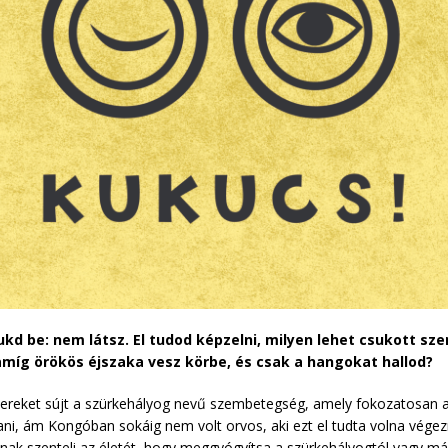
ukd be: nem látsz. El tudod képzelni, milyen lehet csukott s
 amíg örökös éjszaka vesz körbe, és csak a hangokat hallod?
reket sújt a szürkehályog nevű szembetegség, amely fokozatosan a l
ani, ám Kongóban sokáig nem volt orvos, aki ezt el tudta volna vége
nak szenteli az életét, hogy meggyógyítsa a szürkehályogtól vagy 