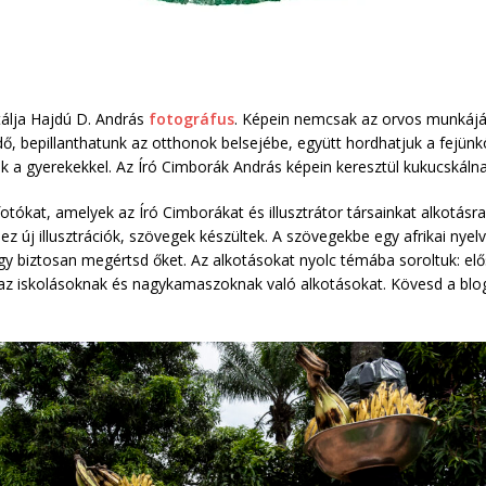
álja Hajdú D. András
fotográfus
. Képein nemcsak az orvos munkájá
ő, bepillanthatunk az otthonok belsejébe, együtt hordhatjuk a fejü
k a gyerekekkel. Az Író Cimborák András képein keresztül kukucskálna
kat, amelyek az Író Cimborákat és illusztrátor társainkat alkotásra
z új illusztrációk, szövegek készültek. A szövegekbe egy afrikai nyel
gy biztosan megértsd őket. Az alkotásokat nyolc témába soroltuk: elő
az iskolásoknak és nagykamaszoknak való alkotásokat. Kövesd a blog