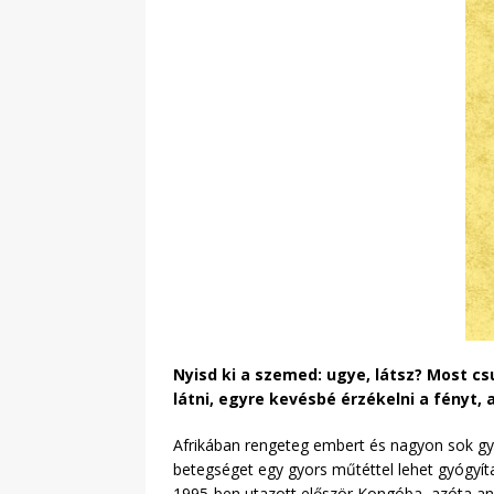
Nyisd ki a szemed: ugye, látsz? Most cs
látni, egyre kevésbé érzékelni a fényt,
Afrikában rengeteg embert és nagyon sok gye
betegséget egy gyors műtéttel lehet gyógyít
1995-ben utazott először Kongóba, azóta an