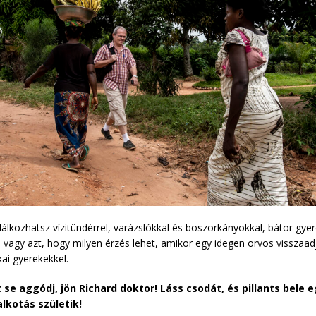
alálkozhatsz vízitündérrel, varázslókkal és boszorkányokkal, bátor gy
vagy azt, hogy milyen érzés lehet, amikor egy idegen orvos visszaadja
kai gyerekekkel.
se aggódj, jön Richard doktor! Láss csodát, és pillants bele e
lkotás születik!