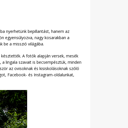
ba nyerhetünk bepillantást, hanem az
nkön egyensúlyozva, nagy kosarakban a
k be a misszió világába.
 késztették. A fotók alapján versek, mesék
v, a lingala szavait is becsempésztük, minden
ször az ovisoknak és kisiskolásoknak szóló
ot, Facebook- és Instagram-oldalunkat,