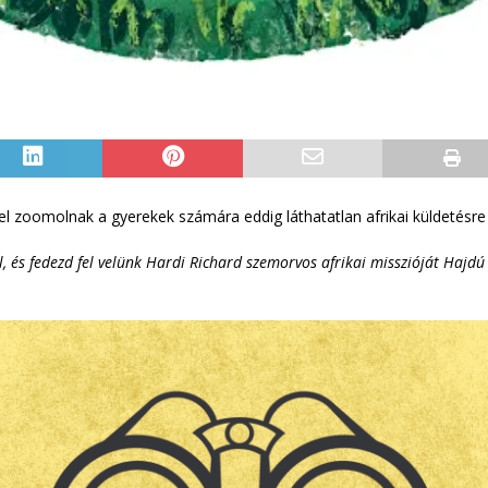
el zoomolnak a gyerekek számára eddig láthatatlan afrikai küldetésre
, és fedezd fel velünk Hardi Richard szemorvos afrikai misszióját Hajdú D