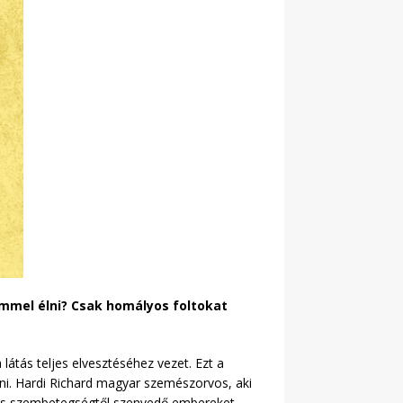
zemmel élni? Csak homályos foltokat
átás teljes elvesztéséhez vezet. Ezt a
zni. Hardi Richard magyar szemészorvos, aki
más szembetegségtől szenvedő embereket.