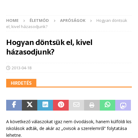
HOME
ÉLETMÓD
APRÓSÁGOK
Hogyan döntsük
el, kivel házasodjunk?
Hogyan döntsük el, kivel
házasodjunk?
2013-04-18
HIRDETÉS
A következő válaszokat igaz nem óvodások, hanem külföldi kis
iskolások adták, de akár az „ovisok a szerelemről” folytatása
lehetne.