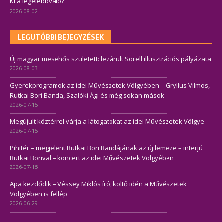
Ki a legelébbvaló?
2026-08-02
LEGUTÓBBI BEJEGYZÉSEK
Új magyar mesehős született: lezárult Sorell illusztrációs pályázata
2026-08-03
Gyerekprogramok az idei Művészetek Völgyében – Gryllus Vilmos,
Rutkai Bori Banda, Szalóki Ági és még sokan mások
2026-07-15
Megújult köztérrel várja a látogatókat az idei Művészetek Völgye
2026-07-15
Pihitér – megjelent Rutkai Bori Bandájának az új lemeze – interjú
Rutkai Borival – koncert az idei Művészetek Völgyében
2026-07-15
Apa kezdődik – Véssey Miklós író, költő idén a Művészetek
Völgyében is fellép
2026-06-29