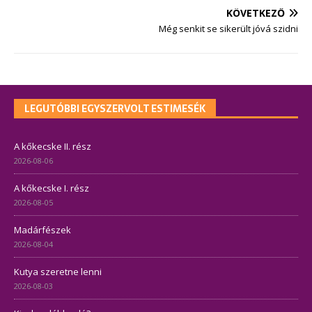
KÖVETKEZŐ
Még senkit se sikerült jóvá szidni
LEGUTÓBBI EGYSZERVOLT ESTIMESÉK
A kőkecske II. rész
2026-08-06
A kőkecske I. rész
2026-08-05
Madárfészek
2026-08-04
Kutya szeretne lenni
2026-08-03