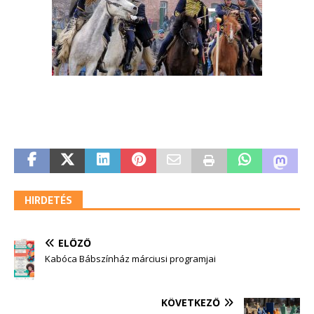
HIRDETÉS
ELŐZŐ
Kabóca Bábszínház márciusi programjai
KÖVETKEZŐ