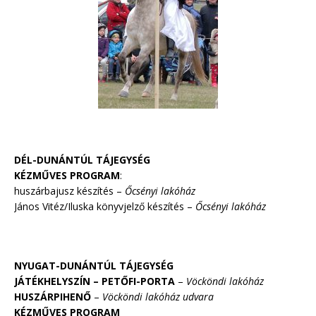
DÉL-DUNÁNTÚL TÁJEGYSÉG
KÉZMŰVES PROGRAM
:
huszárbajusz készítés –
Őcsényi lakóház
János Vitéz/Iluska könyvjelző készítés –
Őcsényi lakóház
NYUGAT-DUNÁNTÚL TÁJEGYSÉG
JÁTÉKHELYSZÍN – PETŐFI-PORTA
–
Vöcköndi lakóház
HUSZÁRPIHENŐ
–
Vöcköndi lakóház udvara
KÉZMŰVES PROGRAM