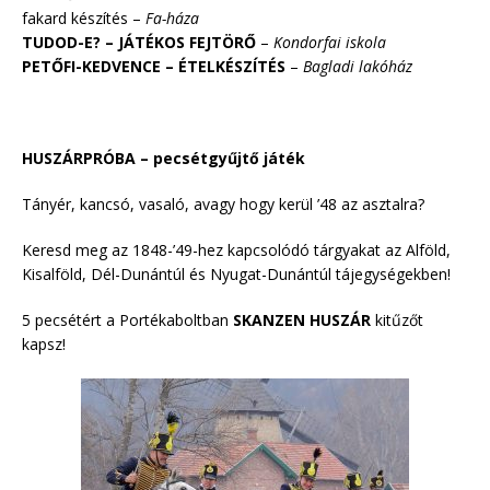
fakard készítés –
Fa-háza
TUDOD-E? – JÁTÉKOS FEJTÖRŐ
–
Kondorfai iskola
PETŐFI-KEDVENCE – ÉTELKÉSZÍTÉS
–
Bagladi lakóház
HUSZÁRPRÓBA – pecsétgyűjtő játék
Tányér, kancsó, vasaló, avagy hogy kerül ’48 az asztalra?
Keresd meg az 1848-’49-hez kapcsolódó tárgyakat az Alföld,
Kisalföld, Dél-Dunántúl és Nyugat-Dunántúl tájegységekben!
5 pecsétért a Portékaboltban
SKANZEN HUSZÁR
kitűzőt
kapsz!