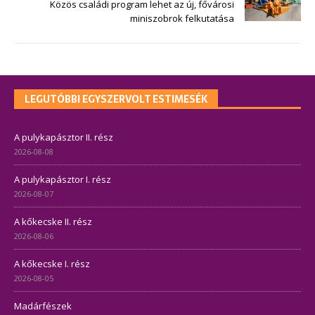
Közös családi program lehet az új, fővárosi
miniszobrok felkutatása
LEGUTÓBBI EGYSZERVOLT ESTIMESÉK
A pulykapásztor II. rész
2026-08-08
A pulykapásztor I. rész
2026-08-07
A kőkecske II. rész
2026-08-06
A kőkecske I. rész
2026-08-05
Madárfészek