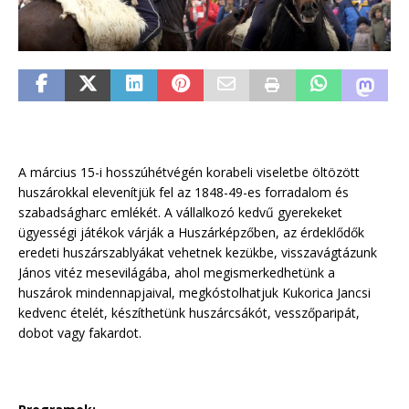
A március 15-i hosszúhétvégén korabeli viseletbe öltözött
huszárokkal elevenítjük fel az 1848-49-es forradalom és
szabadságharc emlékét. A vállalkozó kedvű gyerekeket
ügyességi játékok várják a Huszárképzőben, az érdeklődők
eredeti huszárszablyákat vehetnek kezükbe, visszavágtázunk
János vitéz mesevilágába, ahol megismerkedhetünk a
huszárok mindennapjaival, megkóstolhatjuk Kukorica Jancsi
kedvenc ételét, készíthetünk huszárcsákót, vesszőparipát,
dobot vagy fakardot.