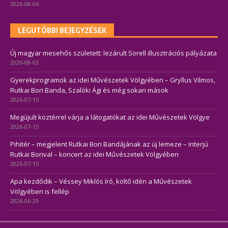
2026-08-04
LEGUTÓBBI BEJEGYZÉSEK
Új magyar mesehős született: lezárult Sorell illusztrációs pályázata
2026-08-03
Gyerekprogramok az idei Művészetek Völgyében – Gryllus Vilmos,
Rutkai Bori Banda, Szalóki Ági és még sokan mások
2026-07-15
Megújult köztérrel várja a látogatókat az idei Művészetek Völgye
2026-07-15
Pihitér – megjelent Rutkai Bori Bandájának az új lemeze – interjú
Rutkai Borival – koncert az idei Művészetek Völgyében
2026-07-15
Apa kezdődik – Véssey Miklós író, költő idén a Művészetek
Völgyében is fellép
2026-06-29