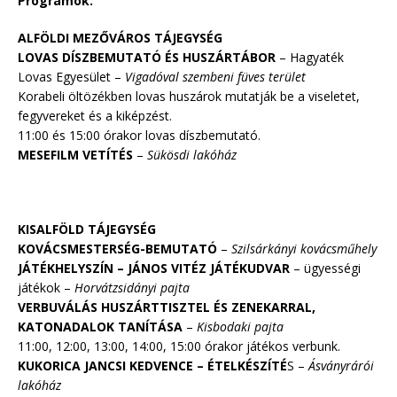
Programok:
ALFÖLDI MEZŐVÁROS TÁJEGYSÉG
LOVAS DÍSZBEMUTATÓ ÉS HUSZÁRTÁBOR
– Hagyaték
Lovas Egyesület –
Vigadóval szembeni füves terület
Korabeli öltözékben lovas huszárok mutatják be a viseletet,
fegyvereket és a kiképzést.
11:00 és 15:00 órakor lovas díszbemutató.
MESEFILM VETÍTÉS
–
Sükösdi lakóház
KISALFÖLD TÁJEGYSÉG
KOVÁCSMESTERSÉG-BEMUTATÓ
–
Szilsárkányi kovácsműhely
JÁTÉKHELYSZÍN – JÁNOS VITÉZ JÁTÉKUDVAR
– ügyességi
játékok –
Horvátzsidányi pajta
VERBUVÁLÁS HUSZÁRTTISZTEL ÉS ZENEKARRAL,
KATONADALOK TANÍTÁSA
–
Kisbodaki pajta
11:00, 12:00, 13:00, 14:00, 15:00 órakor játékos verbunk.
KUKORICA JANCSI KEDVENCE – ÉTELKÉSZÍTÉ
S –
Ásványrárói
lakóház