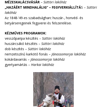
MÉZESKALÁCSVÁSÁR
–
Süttöri lakóház
„HAZÁÉRT MINDHALÁLIG” – FEGYVERKIÁLLÍTÁ
S –
Süttöri
lakóház
Az 1848-’49-es szabadságharc huszár-, honvéd- és
betyárseregeinek fegyverei és felszerelései.
KÉZMŰVES PROGRAMOK:
vesszőparipa készítés –
Süttöri lakóház
huszárcsákó készítés –
Süttöri lakóház
dob készítés –
Süttöri lakóház
nemzetiszínű karkötő fonás –
Jánossomorjai lakóház
kokárdavarrás –
Jánossomorjai lakóház
gyertyamártás –
Harkai lakóház