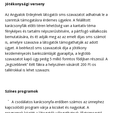
Jótékonysági verseny
Az Angyalok Erdejének látogatói sms-szavazatot adhatnak le a
szerintük támogatásra érdemes ügyekre. A felállított
karácsonyfák előtti téren lehetőség van a karitatív téma
fényképes és tartalmi népszerűsítésére, a pártfogó vállalkozás
bemutatására, és itt adják meg az az emelt díjas sms számot
is, amelyre szavazva a látogatók támogathatják az adott
ügyet. A beérkező sms szavazatok díja a jótékony
kezdeményezés bankszámláját gyarapítja, a legtöbb
szavazatot kapó ügy pedig 5 millió forintos fődíjban részesül. A
„legszebbnek” ítélt fákra a helyszínen vásárolt 200 Ft-os
tallérokkal is lehet szavazni.
Színes programok
A csodálatos karácsonyfa-erdőben számos az ünnephez
kapcsolódó program várja a kicsiket és nagyokat. A
programok között a látogatók válogathatnak állatsimogató,