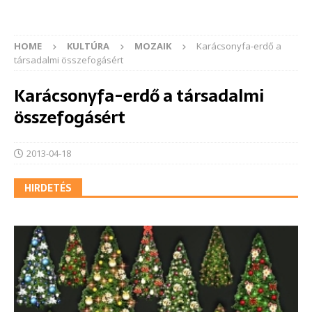
HOME
KULTÚRA
MOZAIK
Karácsonyfa-erdő a
társadalmi összefogásért
Karácsonyfa-erdő a társadalmi
összefogásért
2013-04-18
HIRDETÉS