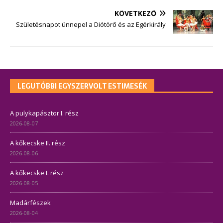
KÖVETKEZŐ
Születésnapot ünnepel a Diótörő és az Egérkirály
LEGUTÓBBI EGYSZERVOLT ESTIMESÉK
A pulykapásztor I. rész
2026-08-07
A kőkecske II. rész
2026-08-06
A kőkecske I. rész
2026-08-05
Madárfészek
2026-08-04