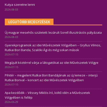
Kutya szeretne lenni
2026-08-03
LEGUTÓBBI BEJEGYZÉSEK
Új magyar mesehős született: lezárult Sorell illusztrációs pályázata
2026-08-03
Gyerekprogramok az idei Művészetek Völgyében – Gryllus Vilmos,
Rutkai Bori Banda, Szalóki Ági és még sokan mások
2026-07-15
Megújult köztérrel várja a látogatókat az idei Művészetek Völgye
2026-07-15
Pihitér – megjelent Rutkai Bori Bandájának az új lemeze – interjú
Rutkai Borival – koncert az idei Művészetek Völgyében
2026-07-15
Apa kezdődik – Véssey Miklós író, költő idén a Művészetek
Völgyében is fellép
2026-06-29