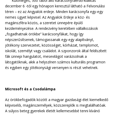
Különleges, 500 fából álló karácsonyfaerdő-kiállítás
december 6 -tól egy hónapon keresztül látható a Felvonulási
téren – ez az Angyalok erdeje. Minden karácsonyfa egy-egy
nemes ügyet képvisel. Az Angyalok Erdeje a köz- és
magánszféra közös, a szeretet ünnepére épülő
kezdeményezése. A rendezvény keretében vállalkozások
„fogadhatnak örökbe” karácsonyfákat, hogy így
népszerűsítsenek, támogassanak egy-egy alapítványt,
jótékony szervezetet, közösséget, kórházat, templomot,
iskolát, személyt vagy családot. A szponzorok által feldíszített
fák ünnepi hangulatot, mesevilágot varázsolnak a
látogatóknak, akik a helyszínen számos kulturális programon
és egyben egy jótékonysági versenyen is részt vehetnek.
Microsoft és a Csodalámpa
Az örökbefogadók között a magyar gazdasági élet kiemelkedő
képviselői, magánszemélyek, közszereplők is megtalálhatóak.
A súlyos beteg gyerekek életét kellemesebbé tenni kívánó