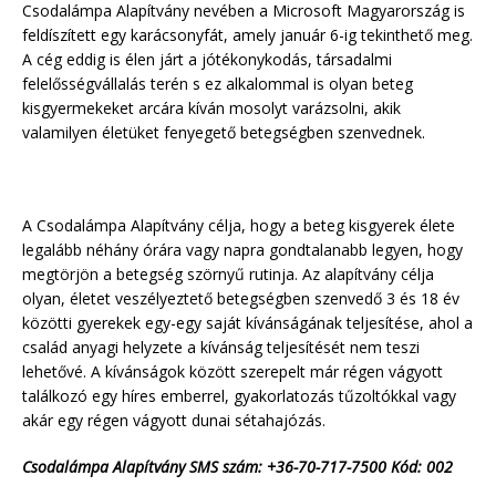
Csodalámpa Alapítvány nevében a Microsoft Magyarország is
feldíszített egy karácsonyfát, amely január 6-ig tekinthető meg.
A cég eddig is élen járt a jótékonykodás, társadalmi
felelősségvállalás terén s ez alkalommal is olyan beteg
kisgyermekeket arcára kíván mosolyt varázsolni, akik
valamilyen életüket fenyegető betegségben szenvednek.
A Csodalámpa Alapítvány célja, hogy a beteg kisgyerek élete
legalább néhány órára vagy napra gondtalanabb legyen, hogy
megtörjön a betegség szörnyű rutinja. Az alapítvány célja
olyan, életet veszélyeztető betegségben szenvedő 3 és 18 év
közötti gyerekek egy-egy saját kívánságának teljesítése, ahol a
család anyagi helyzete a kívánság teljesítését nem teszi
lehetővé. A kívánságok között szerepelt már régen vágyott
találkozó egy híres emberrel, gyakorlatozás tűzoltókkal vagy
akár egy régen vágyott dunai sétahajózás.
Csodalámpa Alapítvány SMS szám: +36-70-717-7500 Kód: 002