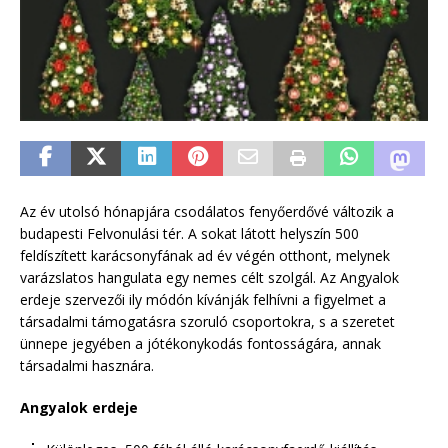
Az év utolsó hónapjára csodálatos fenyőerdővé változik a
budapesti Felvonulási tér. A sokat látott helyszín 500
feldíszített karácsonyfának ad év végén otthont, melynek
varázslatos hangulata egy nemes célt szolgál. Az Angyalok
erdeje szervezői ily módón kívánják felhívni a figyelmet a
társadalmi támogatásra szoruló csoportokra, s a szeretet
ünnepe jegyében a jótékonykodás fontosságára, annak
társadalmi hasznára.
Angyalok erdeje