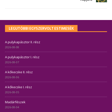
LEGUTÓBBI EGYSZERVOLT ESTIMESÉK
A pulykapásztor II. rész
2026-08-08
A pulykapásztor I. rész
2026-08-07
A kőkecske II. rész
2026-08-06
A kőkecske I. rész
2026-08-05
Madárfészek
2026-08-04