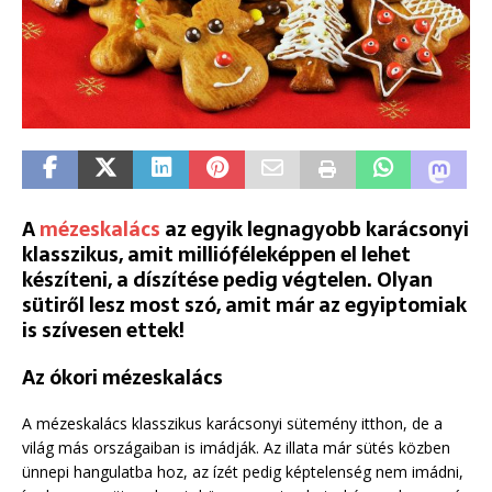
A
mézeskalács
az egyik legnagyobb karácsonyi
klasszikus, amit millióféleképpen el lehet
készíteni, a díszítése pedig végtelen. Olyan
sütiről lesz most szó, amit már az egyiptomiak
is szívesen ettek!
Az ókori mézeskalács
A mézeskalács klasszikus karácsonyi sütemény itthon, de a
világ más országaiban is imádják. Az illata már sütés közben
ünnepi hangulatba hoz, az ízét pedig képtelenség nem imádni,