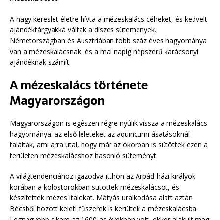
A nagy kereslet életre hívta a mézeskalács céheket, és kedvelt
ajándéktárgyakká váltak a díszes sütemények.
Németországban és Ausztriában több száz éves hagyománya
van a mézeskalácsnak, és a mai napig népszerű karácsonyi
ajándéknak számít.
A mézeskalács története
Magyarországon
Magyarországon is egészen régre nyúlik vissza a mézeskalács
hagyománya: az első leleteket az aquincumi ásatásoknál
találták, ami arra utal, hogy már az ókorban is sütöttek ezen a
területen mézeskalácshoz hasonló süteményt.
A világtendenciához igazodva itthon az Árpád-házi királyok
korában a kolostorokban sütöttek mézeskalácsot, és
készítettek mézes italokat. Mátyás uralkodása alatt aztán
Bécsből hozott keleti fűszerek is kerültek a mézeskalácsba.
Legnagyobb sikere az 1600-as években volt, ekkor alakult meg