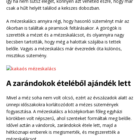
így ha nem sütsz eleget, könnyen azt veheted észre, hogy már
csak a hűlt helyét találod a kekszes dobozban.
A mézeskalács annyira régi, hogy hasonló süteményt már az
ókorban is találtak a piramisok feltárásakor. A görögök is
szerették a mézet és a mézeskalácsot, és olyannyira nagy
becsben tartották, hogy még a halottak szájába is tettek
belőle. Vagyis a mézeskalács már évezredek óta különös,
misztikus sütemény.
A zarándokok ételéből ajándék lett
Mivel a méz soha nem volt olcsó, ezért az évszázadok alatt az
ünnepi időszakokra korlátozódott a mézes sütemények
fogyasztása. A mézeskalács a középkorban főleg egyházi
körökben volt népszerű, ahol szenteket formáltak meg belőle.
Idővel aztán a vándorok, zarándokok étele lett, majd a
hétköznapi emberek is megismerték, és megszerették a
mézeskalácsot.