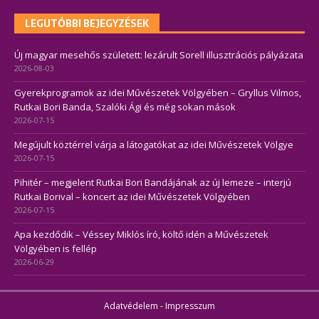
LEGUTÓBBI BEJEGYZÉSEK
Új magyar mesehős született: lezárult Sorell illusztrációs pályázata
2026-08-03
Gyerekprogramok az idei Művészetek Völgyében – Gryllus Vilmos,
Rutkai Bori Banda, Szalóki Ági és még sokan mások
2026-07-15
Megújult köztérrel várja a látogatókat az idei Művészetek Völgye
2026-07-15
Pihitér – megjelent Rutkai Bori Bandájának az új lemeze – interjú
Rutkai Borival – koncert az idei Művészetek Völgyében
2026-07-15
Apa kezdődik – Véssey Miklós író, költő idén a Művészetek
Völgyében is fellép
2026-06-29
Adatvédelem
-
Impresszum