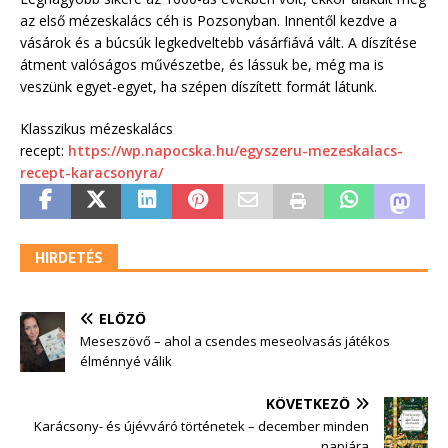
az első mézeskalács céh is Pozsonyban. Innentől kezdve a
vásárok és a búcsúk legkedveltebb vásárfiává vált. A díszítése
átment valóságos művészetbe, és lássuk be, még ma is
veszünk egyet-egyet, ha szépen díszített formát látunk.
Klasszikus mézeskalács
recept:
https://wp.napocska.hu/egyszeru-mezeskalacs-
recept-karacsonyra/
HIRDETÉS
ELŐZŐ
Meseszövő – ahol a csendes meseolvasás játékos
élménnyé válik
KÖVETKEZŐ
Karácsony- és újévváró történetek – december minden
napjára