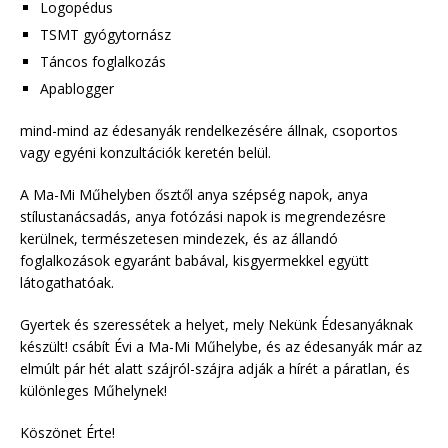
Logopédus
TSMT gyógytornász
Táncos foglalkozás
Apablogger
mind-mind az édesanyák rendelkezésére állnak, csoportos
vagy egyéni konzultációk keretén belül.
A Ma-Mi Műhelyben ősztől anya szépség napok, anya
stílustanácsadás, anya fotózási napok is megrendezésre
kerülnek, természetesen mindezek, és az állandó
foglalkozások egyaránt babával, kisgyermekkel együtt
látogathatóak.
Gyertek és szeressétek a helyet, mely Nekünk Édesanyáknak
készült! csábít Évi a Ma-Mi Műhelybe, és az édesanyák már az
elmúlt pár hét alatt szájról-szájra adják a hírét a páratlan, és
különleges Műhelynek!
Köszönet Érte!