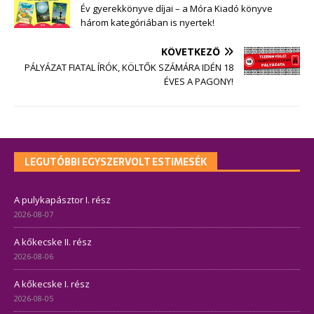
Év gyerekkönyve díjai – a Móra Kiadó könyve
három kategóriában is nyertek!
KÖVETKEZŐ
PÁLYÁZAT FIATAL ÍRÓK, KÖLTŐK SZÁMÁRA IDÉN 18
ÉVES A PAGONY!
LEGUTÓBBI EGYSZERVOLT ESTIMESÉK
A pulykapásztor I. rész
2026-08-07
A kőkecske II. rész
2026-08-06
A kőkecske I. rész
2026-08-05