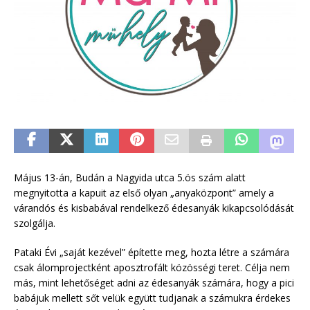
Május 13-án, Budán a Nagyida utca 5.ös szám alatt
megnyitotta a kapuit az első olyan „anyaközpont” amely a
várandós és kisbabával rendelkező édesanyák kikapcsolódását
szolgálja.
Pataki Évi „saját kezével” építette meg, hozta létre a számára
csak álomprojectként aposztrofált közösségi teret. Célja nem
más, mint lehetőséget adni az édesanyák számára, hogy a pici
babájuk mellett sőt velük együtt tudjanak a számukra érdekes