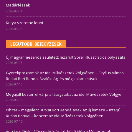
Madárfészek
2026-08-04
Kutya szeretne lenni
2026-08-03
LEGUTÓBBI BEJEGYZÉSEK
Új magyar mesehős született: lezárult Sorell illusztrációs pályázata
2026-08-03
Gyerekprogramok az idei Művészetek Völgyében – Gryllus Vilmos,
Rutkai Bori Banda, Szalóki Ági és még sokan mások
2026-07-15
Megújult köztérrel várja a látogatókat az idei Művészetek Völgye
2026-07-15
Pihitér – megjelent Rutkai Bori Bandájának az új lemeze – interjú
Rutkai Borival – koncert az idei Művészetek Völgyében
2026-07-15
Apa kezdődik – Véssey Miklós író, költő idén a Művészetek