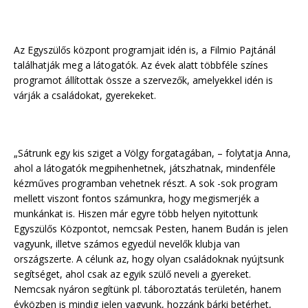
Az Egyszülős központ programjait idén is, a Filmio Pajtánál
találhatják meg a látogatók. Az évek alatt többféle színes
programot állítottak össze a szervezők, amelyekkel idén is
várják a családokat, gyerekeket.
„Sátrunk egy kis sziget a Völgy forgatagában, – folytatja Anna,
ahol a látogatók megpihenhetnek, játszhatnak, mindenféle
kézműves programban vehetnek részt. A sok -sok program
mellett viszont fontos számunkra, hogy megismerjék a
munkánkat is. Hiszen már egyre több helyen nyitottunk
Egyszülős Központot, nemcsak Pesten, hanem Budán is jelen
vagyunk, illetve számos egyedül nevelők klubja van
országszerte. A célunk az, hogy olyan családoknak nyújtsunk
segítséget, ahol csak az egyik szülő neveli a gyereket.
Nemcsak nyáron segítünk pl. táboroztatás területén, hanem
évközben is mindig jelen vagyunk, hozzánk bárki betérhet,