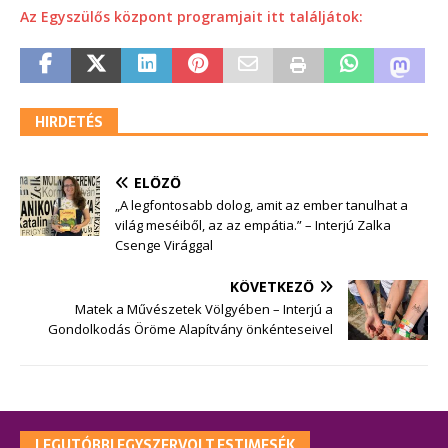
Az Egyszülős központ programjait itt találjátok:
HIRDETÉS
ELŐZŐ
„A legfontosabb dolog, amit az ember tanulhat a
világ meséiből, az az empátia.” – Interjú Zalka
Csenge Virággal
KÖVETKEZŐ
Matek a Művészetek Völgyében – Interjú a
Gondolkodás Öröme Alapítvány önkénteseivel
LEGUTÓBBI EGYSZERVOLT ESTIMESÉK