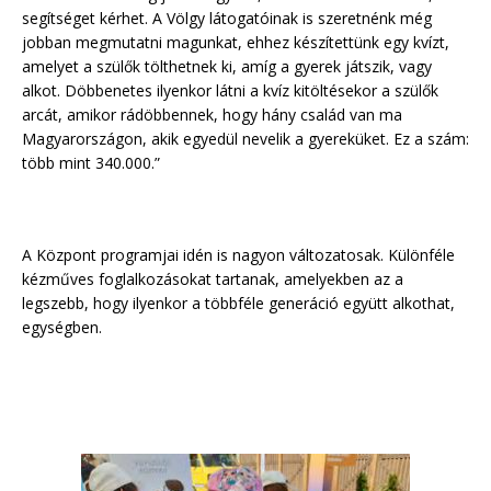
segítséget kérhet. A Völgy látogatóinak is szeretnénk még
jobban megmutatni magunkat, ehhez készítettünk egy kvízt,
amelyet a szülők tölthetnek ki, amíg a gyerek játszik, vagy
alkot. Döbbenetes ilyenkor látni a kvíz kitöltésekor a szülők
arcát, amikor rádöbbennek, hogy hány család van ma
Magyarországon, akik egyedül nevelik a gyereküket. Ez a szám:
több mint 340.000.”
A Központ programjai idén is nagyon változatosak. Különféle
kézműves foglalkozásokat tartanak, amelyekben az a
legszebb, hogy ilyenkor a többféle generáció együtt alkothat,
egységben.