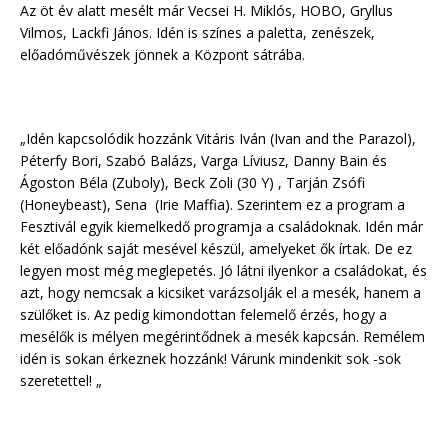
Az öt év alatt mesélt már Vecsei H. Miklós, HOBO, Gryllus
Vilmos, Lackfi János. Idén is színes a paletta, zenészek,
előadóművészek jönnek a Központ sátrába.
„Idén kapcsolódik hozzánk Vitáris Iván (Ivan and the Parazol),
Péterfy Bori, Szabó Balázs, Varga Líviusz, Danny Bain és
Ágoston Béla (Zuboly), Beck Zoli (30 Y) , Tarján Zsófi
(Honeybeast), Sena (Irie Maffia). Szerintem ez a program a
Fesztivál egyik kiemelkedő programja a családoknak. Idén már
két előadónk saját mesével készül, amelyeket ők írtak. De ez
legyen most még meglepetés. Jó látni ilyenkor a családokat, és
azt, hogy nemcsak a kicsiket varázsolják el a mesék, hanem a
szülőket is. Az pedig kimondottan felemelő érzés, hogy a
mesélők is mélyen megérintődnek a mesék kapcsán. Remélem
idén is sokan érkeznek hozzánk! Várunk mindenkit sok -sok
szeretettel! „