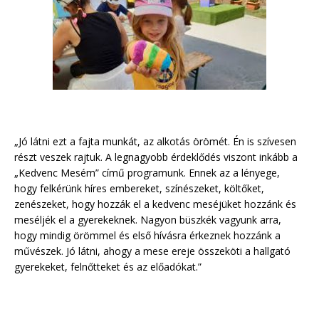
„Jó látni ezt a fajta munkát, az alkotás örömét. Én is szívesen
részt veszek rajtuk. A legnagyobb érdeklődés viszont inkább a
„Kedvenc Mesém” című programunk. Ennek az a lényege,
hogy felkérünk híres embereket, színészeket, költőket,
zenészeket, hogy hozzák el a kedvenc meséjüket hozzánk és
meséljék el a gyerekeknek. Nagyon büszkék vagyunk arra,
hogy mindig örömmel és első hívásra érkeznek hozzánk a
művészek. Jó látni, ahogy a mese ereje összeköti a hallgató
gyerekeket, felnőtteket és az előadókat.”