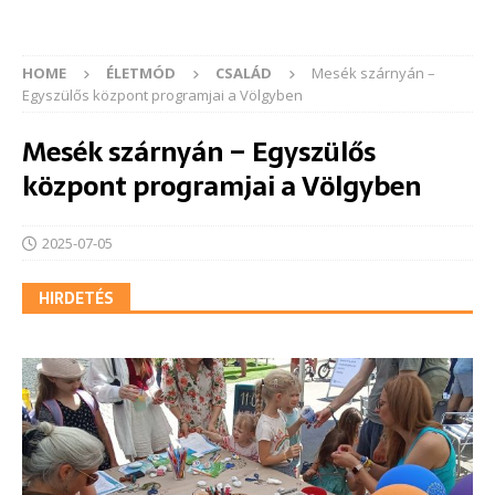
HOME
ÉLETMÓD
CSALÁD
Mesék szárnyán –
Egyszülős központ programjai a Völgyben
Mesék szárnyán – Egyszülős
központ programjai a Völgyben
2025-07-05
HIRDETÉS