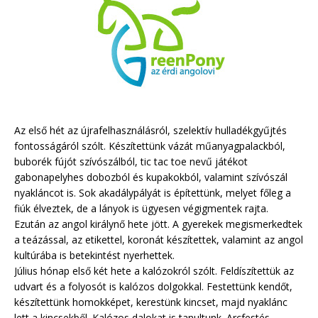
Az első hét az újrafelhasználásról, szelektív hulladékgyűjtés
fontosságáról szólt. Készítettünk vázát műanyagpalackból,
buborék fújót szívószálból, tic tac toe nevű játékot
gabonapelyhes dobozból és kupakokból, valamint szívószál
nyakláncot is. Sok akadálypályát is építettünk, melyet főleg a
fiúk élveztek, de a lányok is ügyesen végigmentek rajta.
Ezután az angol királynő hete jött. A gyerekek megismerkedtek
a teázással, az etikettel, koronát készítettek, valamint az angol
kultúrába is betekintést nyerhettek.
Július hónap első két hete a kalózokról szólt. Feldíszítettük az
udvart és a folyosót is kalózos dolgokkal. Festettünk kendőt,
készítettünk homokképet, kerestünk kincset, majd nyaklánc
lett a kincsekből. Kalózos dalokat is tanultunk. Arcfestés