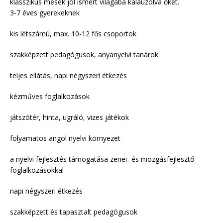
klasszikus mesék jól ismert világába kalauzolva őket.
3-7 éves gyerekeknek
kis létszámú, max. 10-12 fős csoportok
szakképzett pedagógusok, anyanyelvi tanárok
teljes ellátás, napi négyszeri étkezés
kézműves foglalkozások
játszótér, hinta, ugráló, vizes játékok
folyamatos angol nyelvi környezet
a nyelvi fejlesztés támogatása zenei- és mozgásfejlesztő
foglalkozásokkal
napi négyszeri étkezés
szakképzett és tapasztalt pedagógusok