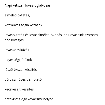
Napi kétszeri lovasfoglalkozás,
elméleti oktatás,
kézműves foglalkozások.
lovasoktatás és lovaselmélet, óvodáskorú lovasaink számára
pónilovaglás,
lovaskocsikázás
ügyességi játékok
lószőrékszer készítés
bőrdíszműves bemutató
kecskesajt készítés
betekintés egy kovácsműhelybe