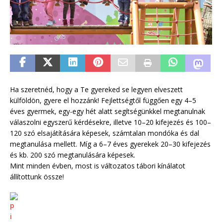
Ha szeretnéd, hogy a Te gyereked se legyen elveszett
külföldön, gyere el hozzánk! Fejlettségtől függően egy 4–5
éves gyermek, egy-egy hét alatt segítségünkkel megtanulnak
válaszolni egyszerű kérdésekre, illetve 10–20 kifejezés és 100–
120 szó elsajátítására képesek, számtalan mondóka és dal
megtanulása mellett. Míg a 6–7 éves gyerekek 20–30 kifejezés
és kb. 200 szó megtanulására képesek.
Mint minden évben, most is változatos tábori kínálatot
állítottunk össze!