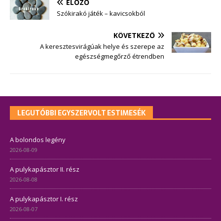
ELŐZŐ
Szókirakó játék – kavicsokból
KÖVETKEZŐ
A keresztesvirágúak helye és szerepe az
egészségmegőrző étrendben
LEGUTÓBBI EGYSZERVOLT ESTIMESÉK
A bolondos legény
2026-08-09
A pulykapásztor II. rész
2026-08-08
A pulykapásztor I. rész
2026-08-07