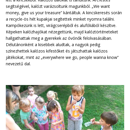
segítségével, kalózt varázsoltunk magunkból. „We want
money, give us your treasure” kántáltuk. A kincskeresés során
a recycle-ös hét kupakjai segítettek minket nyomra találni.
Kampókezünk is lett, virágcserépből és alufóliából készítve.
Képeken kalózhajókat nézegettünk, majd kalóztörténeteket
hallgathattak meg a gyerekek az óvónők felolvasásában.
Délutánonként a kisebbek aludtak, a nagyok pedig
színezhettek kalózos kifestőket és játszhattak kalózos
játékokat, mint az „everywhere we go, people wanna know”
nevezetű dal.