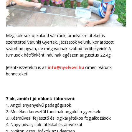
Még sok-sok új kaland vár ránk, amelyekre titeket is
szeretettel várunk! Gyertek, játszatok velünk, korlátozott
számban ugyan, de még vannak szabad férőhelyeink! A
turnusok hétfőnként indulnak egészen augusztus 22.-ig.
Jelentkezzetek ti is az
info@nyelvovi.hu
címen! Várunk
benneteket!
7 ok, amiért jó nálunk táborozni:
1. Angol anyanyelvű pedagógusok
2. Meséken keresztül tanulnak angolul a gyerekek
3. Kézműves, fejlesztő és logikai játékos foglalkozások
4. Nagy udvar, sok játékkal és árnyékkal
5. Nyáron vizes játékok az udvarban