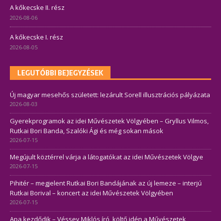
A kőkecske II. rész
2026-08-06
A kőkecske I. rész
2026-08-05
LEGUTÓBBI BEJEGYZÉSEK
Új magyar mesehős született: lezárult Sorell illusztrációs pályázata
2026-08-03
Gyerekprogramok az idei Művészetek Völgyében – Gryllus Vilmos,
Rutkai Bori Banda, Szalóki Ági és még sokan mások
2026-07-15
Megújult köztérrel várja a látogatókat az idei Művészetek Völgye
2026-07-15
Pihitér – megjelent Rutkai Bori Bandájának az új lemeze – interjú
Rutkai Borival – koncert az idei Művészetek Völgyében
2026-07-15
Apa kezdődik – Véssey Miklós író, költő idén a Művészetek