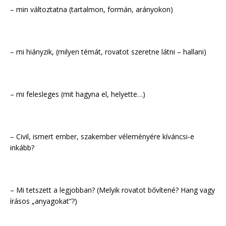
– min változtatna (tartalmon, formán, arányokon)
– mi hiányzik, (milyen témát, rovatot szeretne látni – hallani)
– mi felesleges (mit hagyna el, helyette…)
– Civil, ismert ember, szakember véleményére kíváncsi-e
inkább?
– Mi tetszett a legjobban? (Melyik rovatot bővítené? Hang vagy
írásos „anyagokat”?)