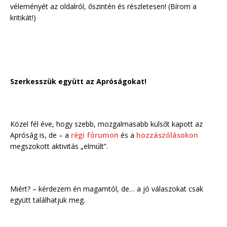
véleményét az oldalról, őszintén és részletesen! (Bírom a
kritikát!)
Szerkesszük együtt az Apróságokat!
Közel fél éve, hogy szebb, mozgalmasabb külsőt kapott az
Apróság is, de – a
régi fórumon
és a
hozzászólásokon
megszokott aktivitás „elmúlt”.
Miért? – kérdezem én magamtól, de… a jó válaszokat csak
együtt találhatjuk meg.