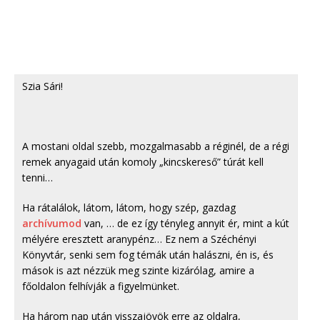
Szia Sári!
A mostani oldal szebb, mozgalmasabb a réginél, de a régi
remek anyagaid után komoly „kincskereső” túrát kell
tenni…
Ha rátalálok, látom, látom, hogy szép, gazdag
archívumod
van, … de ez így tényleg annyit ér, mint a kút
mélyére eresztett aranypénz… Ez nem a Széchényi
Könyvtár, senki sem fog témák után halászni, én is, és
mások is azt nézzük meg szinte kizárólag, amire a
főoldalon felhívják a figyelmünket.
Ha három nap után visszajövök erre az oldalra,