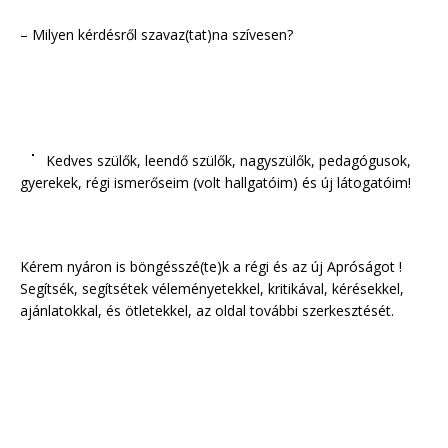
– Milyen kérdésről szavaz(tat)na szívesen?
Kedves szülők, leendő szülők, nagyszülők, pedagógusok,
gyerekek, régi ismerőseim (volt hallgatóim) és új látogatóim!
Kérem nyáron is böngésszé(te)k a régi és az új Apróságot !
Segítsék, segítsétek véleményetekkel, kritikával, kérésekkel,
ajánlatokkal, és ötletekkel, az oldal további szerkesztését.