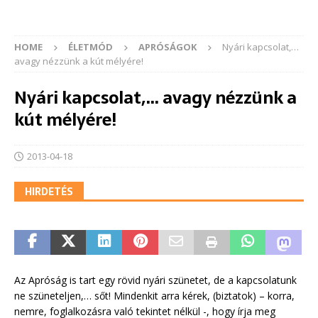
HOME
ÉLETMÓD
APRÓSÁGOK
Nyári kapcsolat,…
avagy nézzünk a kút mélyére!
Nyári kapcsolat,… avagy nézzünk a
kút mélyére!
2013-04-18
HIRDETÉS
Az Apróság is tart egy rövid nyári szünetet, de a kapcsolatunk
ne szüneteljen,… sőt! Mindenkit arra kérek, (biztatok) – korra,
nemre, foglalkozásra való tekintet nélkül -, hogy írja meg