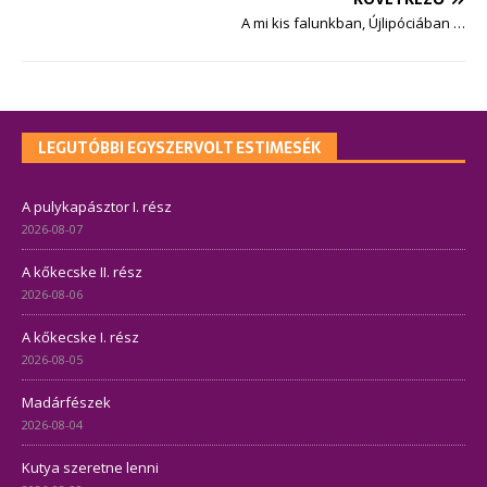
A mi kis falunkban, Újlipóciában …
LEGUTÓBBI EGYSZERVOLT ESTIMESÉK
A pulykapásztor I. rész
2026-08-07
A kőkecske II. rész
2026-08-06
A kőkecske I. rész
2026-08-05
Madárfészek
2026-08-04
Kutya szeretne lenni