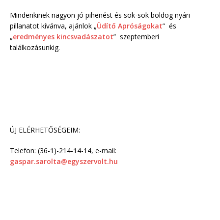
Mindenkinek nagyon jó pihenést és sok-sok boldog nyári
pillanatot kívánva, ajánlok „
Üdítő Apróságokat
” és
„
eredményes kincsvadászatot
” szeptemberi
találkozásunkig.
ÚJ ELÉRHETŐSÉGEIM:
Telefon: (36-1)-214-14-14, e-mail:
gaspar.sarolta@egyszervolt.hu