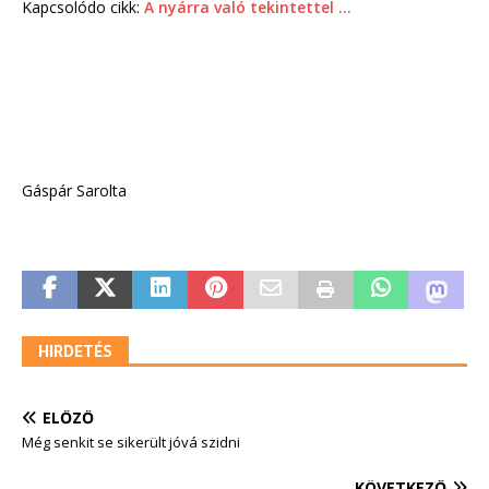
Kapcsolódo cikk:
A nyárra való tekintettel …
Gáspár Sarolta
HIRDETÉS
ELŐZŐ
Még senkit se sikerült jóvá szidni
KÖVETKEZŐ