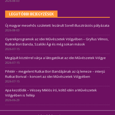
2026-08-03
LEGUTÓBBI BEJEGYZÉSEK
Új magyar mesehős született: lezárult Sorell illusztrációs pályázata
2026-08-03
Gyerekprogramok az idei Művészetek Völgyében – Gryllus Vilmos,
Rutkai Bori Banda, Szalóki Ági és még sokan mások
2026-07-15
Megújult köztérrel várja a látogatókat az idei Művészetek Völgye
2026-07-15
Pihitér – megjelent Rutkai Bori Bandájának az új lemeze – interjú
Rutkai Borival – koncert az idei Művészetek Völgyében
2026-07-15
Apa kezdődik – Véssey Miklós író, költő idén a Művészetek
Völgyében is fellép
2026-06-29