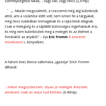
személyiségéből fakad,… vagy van, vagy nincs (2,4 mp)
„…Miután megszületett, a csecsemő még alig különbözik
attól, ami a születése előtt volt; nem ismeri fel a tárgyakat,
még nincs tudatában önmagának és a rajta kívüli világnak.
Csak a melegség és a táplálék biztonságos ingerhatását érzi,
és még nem különbözteti meg a meleget és az élelmet a
forrásától: az anyától.” – írja
Eric Fromm
A szeretet
művészete
c. könyvében.
A három éves Bence vallomása „igazolja” Erich Fromm
állítását:
…mikor megszülettem, olyan jó meleget éreztem,
amilyent csak az anya tud költeni
. (0.40mp)