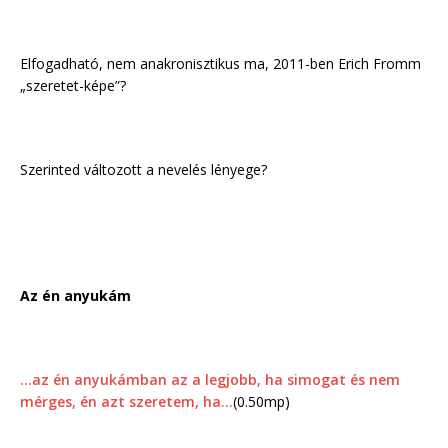
Elfogadható, nem anakronisztikus ma, 2011-ben Erich Fromm
„szeretet-képe”?
Szerinted változott a nevelés lényege?
Az én anyukám
…az én anyukámban az a legjobb, ha simogat és nem
mérges, én azt szeretem, ha…
(0.50mp)