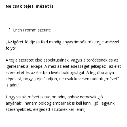
Ne csak tejet, mézet is
Erich Fromm szerint:
„Az ígéret földje (a föld mindig anyaszimbólum) „tejjel-mézzel
folyó”.
A tej a szeretet első aspektusának, vagyis a törődésnek és az
igenlésnek a jelképe. A méz az élet édességét jelképezi, az élet
szeretetét és az életben levés boldogságát. A legtöbb anya
képes rá, hogy „tejet” adjon, de csak kevesen tudnak „mézet”
is adni.”
Hogy valaki mézet is tudjon adni, ahhoz nemcsak „jó
anyának”, hanem boldog embernek is kell lenni. (jó, legyünk
szerényebbek, elégedett szülőnek kell lenni).