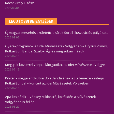
Kacor király II. rész
2026-08-01
LEGUTÓBBI BEJEGYZÉSEK
Új magyar mesehős született: lezárult Sorell illusztrációs pályázata
2026-08-03
Gyerekprogramok az idei Művészetek Völgyében – Gryllus Vilmos,
Rutkai Bori Banda, Szalóki Ági és még sokan mások
2026-07-15
Megújult köztérrel várja a látogatókat az idei Művészetek Völgye
2026-07-15
Pihitér – megjelent Rutkai Bori Bandájának az új lemeze – interjú
Rutkai Borival – koncert az idei Művészetek Völgyében
2026-07-15
Apa kezdődik – Véssey Miklós író, költő idén a Művészetek
Völgyében is fellép
2026-06-29