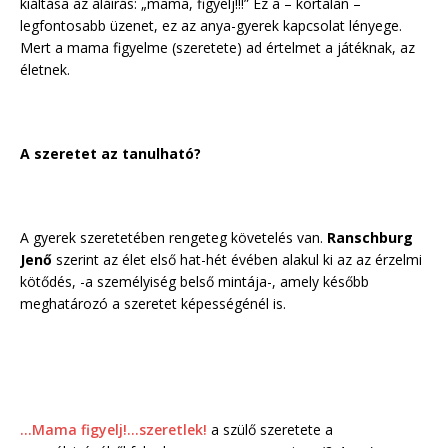
kiáltása az aláírás: „mama, figyelj!!!” Ez a – kortalan –
legfontosabb üzenet, ez az anya-gyerek kapcsolat lényege.
Mert a mama figyelme (szeretete) ad értelmet a játéknak, az
életnek.
A szeretet az tanulható?
A gyerek szeretetében rengeteg követelés van.
Ranschburg
Jenő
szerint az élet első hat-hét évében alakul ki az az érzelmi
kötődés, -a személyiség belső mintája-, amely később
meghatározó a szeretet képességénél is.
…Mama figyelj!…szeretlek!
a szülő szeretete a