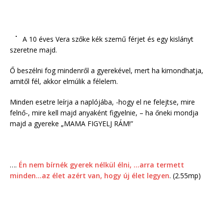
A 10 éves Vera szőke kék szemű férjet és egy kislányt
szeretne majd.
Ő beszélni fog mindenről a gyerekével, mert ha kimondhatja,
amitől fél, akkor elmúlik a félelem.
Minden esetre leírja a naplójába, -hogy el ne felejtse, mire
felnő-, mire kell majd anyaként figyelnie, – ha őneki mondja
majd a gyereke „MAMA FIGYELJ RÁM!”
….
Én nem bírnék gyerek nélkül élni, …arra termett
minden…az élet azért van, hogy új élet legyen
. (2.55mp)