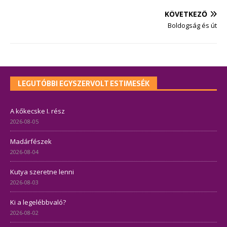
KÖVETKEZŐ
Boldogság és út
LEGUTÓBBI EGYSZERVOLT ESTIMESÉK
A kőkecske I. rész
2026-08-05
Madárfészek
2026-08-04
Kutya szeretne lenni
2026-08-03
Ki a legelébbvaló?
2026-08-02