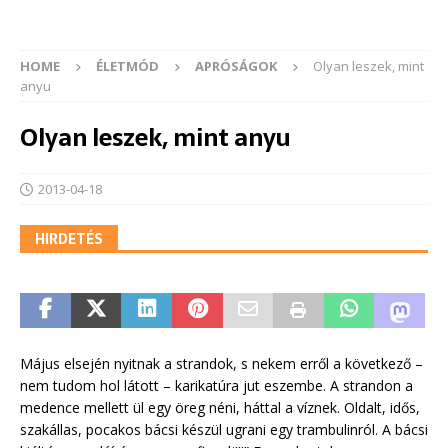
HOME
ÉLETMÓD
APRÓSÁGOK
Olyan leszek, mint
anyu
Olyan leszek, mint anyu
2013-04-18
HIRDETÉS
Május elsején nyitnak a strandok, s nekem erről a következő –
nem tudom hol látott – karikatúra jut eszembe. A strandon a
medence mellett ül egy öreg néni, háttal a víznek. Oldalt, idős,
szakállas, pocakos bácsi készül ugrani egy trambulinról. A bácsi