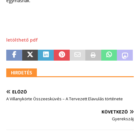
egymásnak.
letölthető pdf
HIRDETÉS
ELŐZŐ
A Villanykörte Összeesküvés – A Tervezett Elavulás története
KÖVETKEZŐ
Gyerekszáj