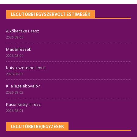
LEGUTÓBBI EGYSZERVOLT ESTIMESÉK
A kőkecske I. rész
2026-08-05
Madárfészek
2026-08-04
Kutya szeretne lenni
2026-08-03
Ki a legelébbvaló?
2026-08-02
Kacor király II. rész
2026-08-01
LEGUTÓBBI BEJEGYZÉSEK