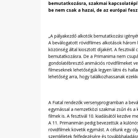
bemutatkozásra, szakmai kapcsolatépít
be nem csak a hazai, de az európai fesz
„A pályakezdő alkotók bemutatkozási igényét 
A beválogatott rövidfilmes alkotások három k
közönség által kiosztott díjakért. A feszt
bemutatkozásra. De a Primanima nem csupán í
gondolatébresztő animációs rövidfilmeket vetí
filmeseknek lehetőségük legyen látni és halla
lehetőség arra, hogy találkozhassanak ezekk
A Fiatal rendezők versenyprogramban a bevál
egymással a nemzetközi szakmai zsűri és a k
filmek is. A fesztivál 10. kiadásától kezdve
A 11. Primanimán pedig bevezettük a különös
rövidfilmek követik egymást. A célunk egy oly
szemléletek felfedezésére és továbbhaladásr