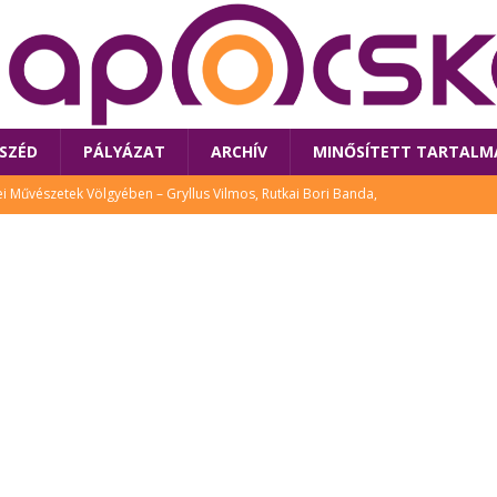
SZÉD
PÁLYÁZAT
ARCHÍV
MINŐSÍTETT TARTALM
 Művészetek Völgyében – Gryllus Vilmos, Rutkai Bori Banda,
TÚRA
 a látogatókat az idei Művészetek Völgye
CSALÁD
i Bori Bandájának az új lemeze – interjú Rutkai Borival – koncert az
A
klós író, költő idén a Művészetek Völgyében is fellép
KÖNYV
tt: lezárult Sorell illusztrációs pályázata
CSALÁD