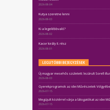
2026-08-04
Kutya szeretne lenni
2026-08-03
Ki a legelébbvaló?
2026-08-02
Kacor király II. rész
2026-08-01
LEGUTÓBBI BEJEGYZÉSEK
Új magyar mesehős született: lezárult Sorell ill
2026-08-03
Gyerekprogramok az idei Művészetek Völgyében 
2026-07-15
Megújult köztérrel várja a látogatókat az idei 
2026-07-15