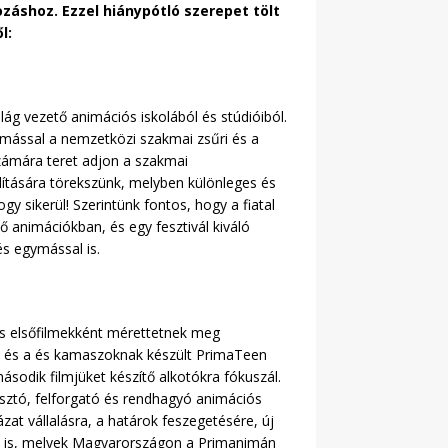
áshoz. Ezzel hiánypótló szerepet tölt
l:
világ vezető animációs iskolából és stúdióiból.
ymással a nemzetközi szakmai zsűri és a
k számára teret adjon a szakmai
ítására törekszünk, melyben különleges és
y sikerül! Szerintünk fontos, hogy a fiatal
ő animációkban, és egy fesztivál kiváló
és egymással is.
és elsőfilmekként mérettetnek meg
ek és a és kamaszoknak készült PrimaTeen
ásodik filmjüket készítő alkotókra fókuszál.
sztó, felforgató és rendhagyó animációs
zat vállalásra, a határok feszegetésére, új
mek is, melyek Magyarországon a Primanimán