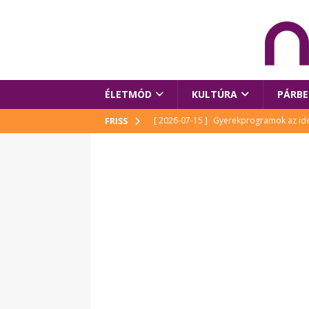
ÉLETMÓD
KULTÚRA
PÁRBE
[ 2026-07-15 ]
Gyerekprogramok az idei
FRISS
Szalóki Ági és még sokan mások
KUL
[ 2026-07-15 ]
Megújult köztérrel várja
[ 2026-07-15 ]
Pihitér – megjelent Rutka
idei Művészetek Völgyében
KULTÚR
[ 2026-06-29 ]
Apa kezdődik – Véssey Mi
[ 2026-08-03 ]
Új magyar mesehős születe