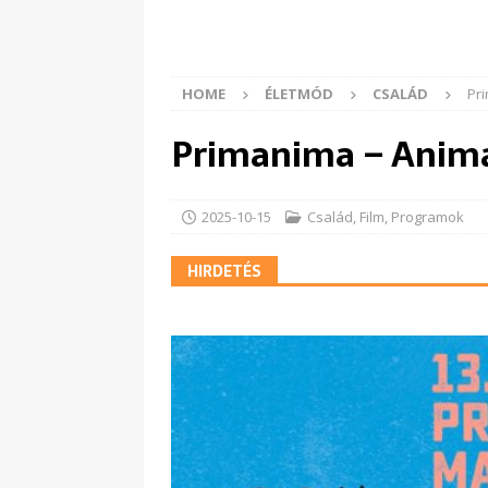
HOME
ÉLETMÓD
CSALÁD
Pr
Primanima – Animá
2025-10-15
Család
,
Film
,
Programok
HIRDETÉS