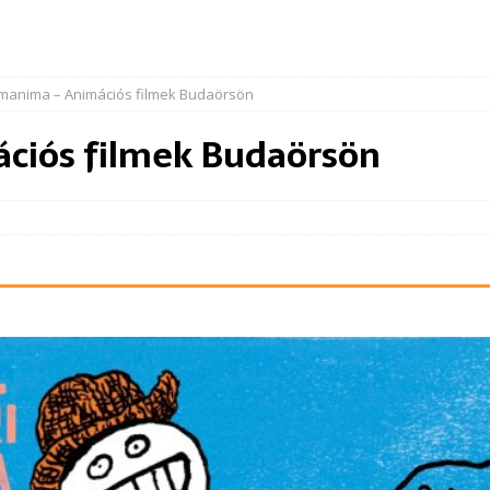
imanima – Animációs filmek Budaörsön
ciós filmek Budaörsön