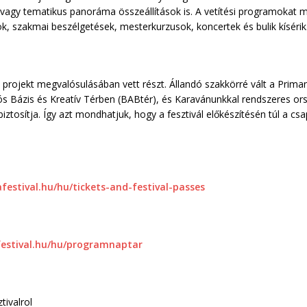
 vagy tematikus panoráma összeállítások is. A vetítési programokat 
, szakmai beszélgetések, mesterkurzusok, koncertek és bulik kísérik
projekt megvalósulásában vett részt. Állandó szakkörré vált a Prim
s Bázis és Kreatív Térben (BABtér), és Karavánunkkal rendszeres or
iztosítja. Így azt mondhatjuk, hogy a fesztivál előkészítésén túl a c
festival.hu/hu/tickets-and-festival-passes
festival.hu/hu/programnaptar
tivalrol