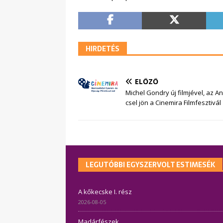
HIRDETÉS
ELŐZŐ
Michel Gondry új filmjével, az 
csel jön a Cinemira Filmfesztivál
LEGUTÓBBI EGYSZERVOLT ESTIMESÉK
A kőkecske I. rész
2026-08-05
Madárfészek