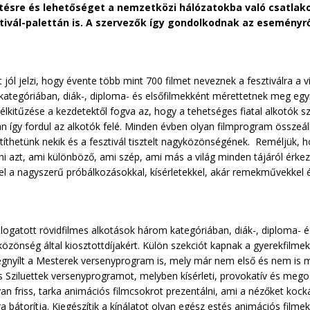
ésre és lehetőséget a nemzetközi hálózatokba való csatlakoz
tivál-palettán is. A szervezők így gondolkodnak az eseményrő
jól jelzi, hogy évente több mint 700 filmet neveznek a fesztiválra a 
ategóriában, diák-, diploma- és elsőfilmekként mérettetnek meg eg
ivál célkitűzése a kezdetektől fogva az, hogy a tehetséges fiatal alkotó
gy fordul az alkotók felé. Minden évben olyan filmprogram összeáll
thetünk nekik és a fesztivál tisztelt nagyközönségének. Reméljük, hog
ni azt, ami különböző, ami szép, ami más a világ minden tájáról érkez
el a nagyszerű próbálkozásokkal, kísérletekkel, akár remekművekkel 
ogatott rövidfilmes alkotások három kategóriában, diák-, diploma- 
özönség által kiosztottdíjakért. Külön szekciót kapnak a gyerekfilm
 megnyílt a Mesterek versenyprogram is, mely már nem első és nem is m
 Sziluettek versenyprogramot, melyben kísérleti, provokatív és mego
an friss, tarka animációs filmcsokrot prezentálni, ami a nézőket kocká
a bátorítja. Kiegészítik a kínálatot olyan egész estés animációs fil