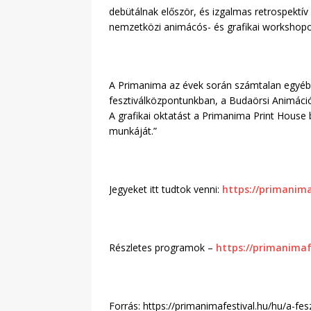
debütálnak először, és izgalmas retrospektív
nemzetközi animácós- és grafikai workshopok
A Primanima az évek során számtalan egyéb 
fesztiválközpontunkban, a Budaörsi Animáció
A grafikai oktatást a Primanima Print House b
munkáját.”
Jegyeket itt tudtok venni:
https://primanima
Részletes programok –
https://primanima
Forrás: https://primanimafestival.hu/hu/a-fesz