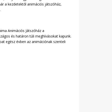
már a kezdetektől animációs játszóház,
.
anima Animációs Játszóház a
szágos és határon túli meghívásokat kapunk.
sapat egész évben az animációnak szenteli