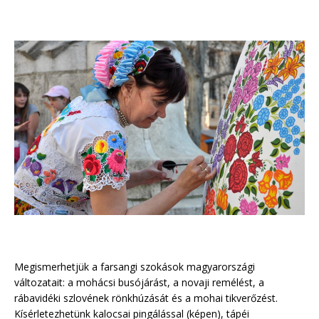
Megismerhetjük a farsangi szokások magyarországi
változatait: a mohácsi busójárást, a novaji remélést, a
rábavidéki szlovének rönkhúzását és a mohai tikverőzést.
Kísérletezhetünk kalocsai pingálással (képen), tápéi