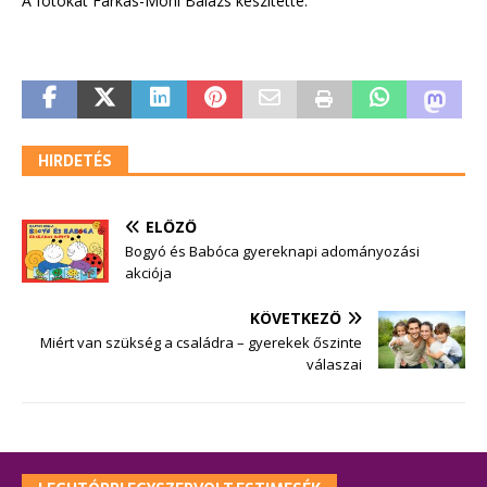
A fotókat Farkas-Mohi Balázs készítette.
HIRDETÉS
ELŐZŐ
Bogyó és Babóca gyereknapi adományozási
akciója
KÖVETKEZŐ
Miért van szükség a családra – gyerekek őszinte
válaszai