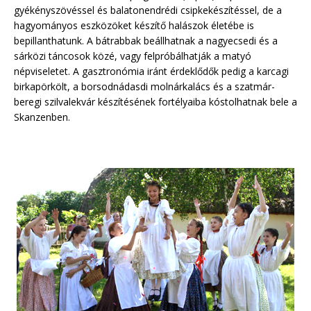
gyékényszövéssel és balatonendrédi csipkekészítéssel, de a
hagyományos eszközöket készítő halászok életébe is
bepillanthatunk. A bátrabbak beállhatnak a nagyecsedi és a
sárközi táncosok közé, vagy felpróbálhatják a matyó
népviseletet. A gasztronómia iránt érdeklődők pedig a karcagi
birkapörkölt, a borsodnádasdi molnárkalács és a szatmár-
beregi szilvalekvár készítésének fortélyaiba kóstolhatnak bele a
Skanzenben.