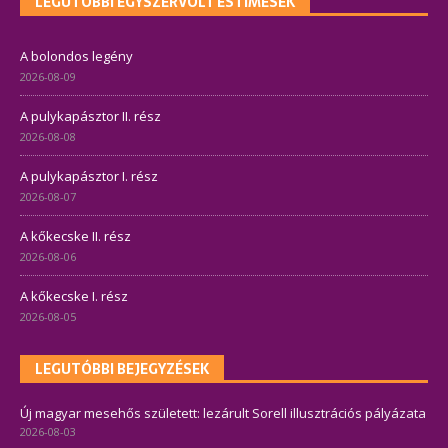
LEGUTÓBBI EGYSZERVOLT ESTIMESÉK
A bolondos legény
2026-08-09
A pulykapásztor II. rész
2026-08-08
A pulykapásztor I. rész
2026-08-07
A kőkecske II. rész
2026-08-06
A kőkecske I. rész
2026-08-05
LEGUTÓBBI BEJEGYZÉSEK
Új magyar mesehős született: lezárult Sorell illusztrációs pályázata
2026-08-03