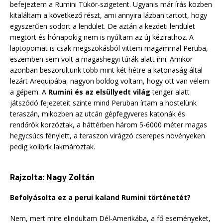
befejeztem a Rumini Tükör-szigetent. Ugyanis már írás közben
kitaláltam a következő részt, ami annyira lázban tartott, hogy
egyszerűen sodort a lendület. De aztán a kezdeti lendület
megtört és hónapokig nem is nyúltam az új kézirathoz. A
laptopomat is csak megszokásból vittem magammal Peruba,
eszemben sem volt a magashegyi túrák alatt írni. Amikor
azonban beszorultunk több mint két hétre a katonaság által
lezárt Arequipába, nagyon boldog voltam, hogy ott van velem
a gépem. A
Rumini és az elsüllyedt világ
tenger alatt
játszódó fejezeteit szinte mind Peruban írtam a hostelünk
teraszán, miközben az utcán gépfegyveres katonák és
rendőrök korzóztak, a háttérben három 5-6000 méter magas
hegycsúcs fénylett, a teraszon virágzó cserepes növényeken
pedig kolibrik lakmároztak.
Rajzolta: Nagy Zoltán
Befolyásolta ez a perui kaland Rumini történetét?
Nem, mert mire elindultam Dél-Amerikába, a fő eseményeket,