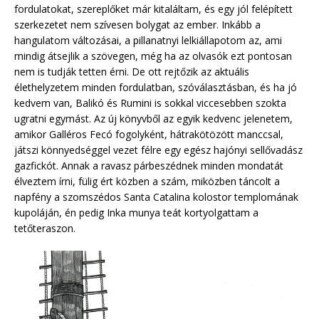
fordulatokat, szereplőket már kitaláltam, és egy jól felépített
szerkezetet nem szívesen bolygat az ember. Inkább a
hangulatom változásai, a pillanatnyi lelkiállapotom az, ami
mindig átsejlik a szövegen, még ha az olvasók ezt pontosan
nem is tudják tetten érni. De ott rejtőzik az aktuális
élethelyzetem minden fordulatban, szóválasztásban, és ha jó
kedvem van, Balikó és Rumini is sokkal viccesebben szokta
ugratni egymást. Az új könyvből az egyik kedvenc jelenetem,
amikor Galléros Fecó fogolyként, hátrakötözött manccsal,
játszi könnyedséggel vezet félre egy egész hajónyi sellővadász
gazfickót. Annak a ravasz párbeszédnek minden mondatát
élveztem írni, fülig ért közben a szám, miközben táncolt a
napfény a szomszédos Santa Catalina kolostor templomának
kupoláján, én pedig Inka munya teát kortyolgattam a
tetőteraszon.