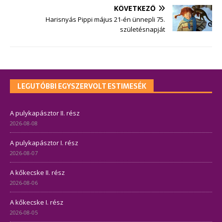
KÖVETKEZŐ
Harisnyás Pippi május 21-én ünnepli 75.
születésnapját
LEGUTÓBBI EGYSZERVOLT ESTIMESÉK
A pulykapásztor II. rész
2026-08-08
A pulykapásztor I. rész
2026-08-07
A kőkecske II. rész
2026-08-06
A kőkecske I. rész
2026-08-05