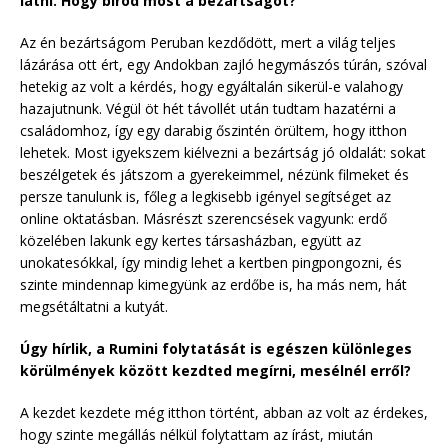
látni. Hogy bírod most a bezártságot?
Az én bezártságom Peruban kezdődött, mert a világ teljes
lázárása ott ért, egy Andokban zajló hegymászós túrán, szóval
hetekig az volt a kérdés, hogy egyáltalán sikerül-e valahogy
hazajutnunk. Végül öt hét távollét után tudtam hazatérni a
családomhoz, így egy darabig őszintén örültem, hogy itthon
lehetek. Most igyekszem kiélvezni a bezártság jó oldalát: sokat
beszélgetek és játszom a gyerekeimmel, nézünk filmeket és
persze tanulunk is, főleg a legkisebb igényel segítséget az
online oktatásban. Másrészt szerencsések vagyunk: erdő
közelében lakunk egy kertes társasházban, együtt az
unokatesókkal, így mindig lehet a kertben pingpongozni, és
szinte mindennap kimegyünk az erdőbe is, ha más nem, hát
megsétáltatni a kutyát.
Úgy hírlik, a Rumini folytatását is egészen különleges
körülmények között kezdted megírni, mesélnél erről?
A kezdet kezdete még itthon történt, abban az volt az érdekes,
hogy szinte megállás nélkül folytattam az írást, miután