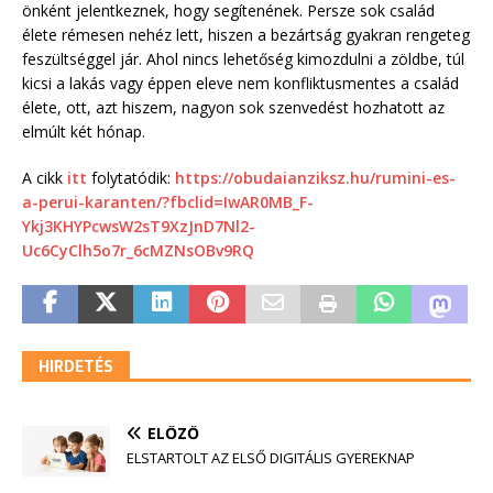
önként jelentkeznek, hogy segítenének. Persze sok család
élete rémesen nehéz lett, hiszen a bezártság gyakran rengeteg
feszültséggel jár. Ahol nincs lehetőség kimozdulni a zöldbe, túl
kicsi a lakás vagy éppen eleve nem konfliktusmentes a család
élete, ott, azt hiszem, nagyon sok szenvedést hozhatott az
elmúlt két hónap.
A cikk
itt
folytatódik:
https://obudaianziksz.hu/rumini-es-
a-perui-karanten/?fbclid=IwAR0MB_F-
Ykj3KHYPcwsW2sT9XzJnD7Nl2-
Uc6CyClh5o7r_6cMZNsOBv9RQ
HIRDETÉS
ELŐZŐ
ELSTARTOLT AZ ELSŐ DIGITÁLIS GYEREKNAP