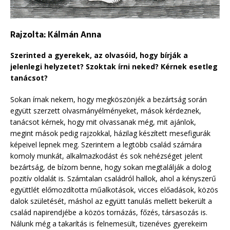
Rajzolta: Kálmán Anna
Szerinted a gyerekek, az olvasóid, hogy bírják a
jelenlegi helyzetet? Szoktak írni neked? Kérnek esetleg
tanácsot?
Sokan írnak nekem, hogy megköszönjék a bezártság során
együtt szerzett olvasmányélményeket, mások kérdeznek,
tanácsot kérnek, hogy mit olvassanak még, mit ajánlok,
megint mások pedig rajzokkal, házilag készített mesefigurák
képeivel lepnek meg. Szerintem a legtöbb család számára
komoly munkát, alkalmazkodást és sok nehézséget jelent
bezártság, de bízom benne, hogy sokan megtalálják a dolog
pozitív oldalát is. Számtalan családról hallok, ahol a kényszerű
együttlét előmozdította műalkotások, vicces előadások, közös
dalok születését, máshol az együtt tanulás mellett bekerült a
család napirendjébe a közös tornázás, főzés, társasozás is.
Nálunk még a takarítás is felnemesült, tizenéves gyerekeim