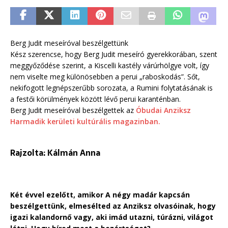
Berg Judit meseíróval beszélgettünk
Kész szerencse, hogy Berg Judit meseíró gyerekkorában, szent
meggyőződése szerint, a Kiscelli kastély várúrhölgye volt, így
nem viselte meg különösebben a perui „raboskodás”. Sőt,
nekifogott legnépszerűbb sorozata, a Rumini folytatásának is
a festői körülmények között lévő perui karanténban.
Berg Judit meseíróval beszélgettek az
Óbudai Anziksz
Harmadik kerületi kultúrális magazinban.
Rajzolta: Kálmán Anna
Két évvel ezelőtt, amikor A négy madár kapcsán
beszélgettünk, elmesélted az Anziksz olvasóinak, hogy
igazi kalandornő vagy, aki imád utazni, túrázni, világot