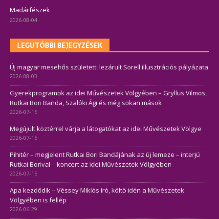
Madárfészek
2026-08-04
LEGUTÓBBI BEJEGYZÉSEK
Új magyar mesehős született: lezárult Sorell illusztrációs pályázata
2026-08-03
Gyerekprogramok az idei Művészetek Völgyében – Gryllus Vilmos,
Rutkai Bori Banda, Szalóki Ági és még sokan mások
2026-07-15
Megújult köztérrel várja a látogatókat az idei Művészetek Völgye
2026-07-15
Pihitér – megjelent Rutkai Bori Bandájának az új lemeze – interjú
Rutkai Borival – koncert az idei Művészetek Völgyében
2026-07-15
Apa kezdődik – Véssey Miklós író, költő idén a Művészetek
Völgyében is fellép
2026-06-29