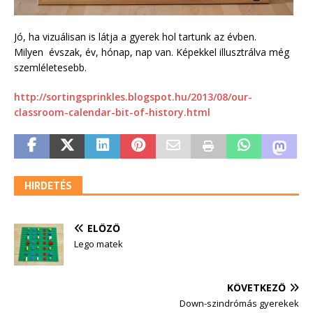
Jó, ha vizuálisan is látja a gyerek hol tartunk az évben.
Milyen évszak,
év,
hónap, nap van. Képekkel illusztrálva még
szemléletesebb.
http://sortingsprinkles.blogspot.hu/2013/08/our-
classroom-calendar-bit-of-history.html
HIRDETÉS
ELŐZŐ
Lego matek
KÖVETKEZŐ
Down-szindrómás gyerekek