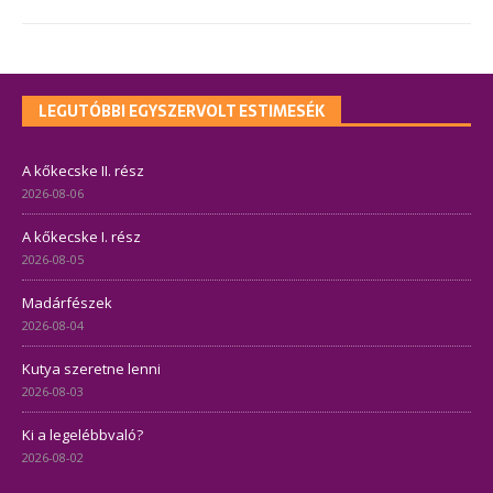
LEGUTÓBBI EGYSZERVOLT ESTIMESÉK
A kőkecske II. rész
2026-08-06
A kőkecske I. rész
2026-08-05
Madárfészek
2026-08-04
Kutya szeretne lenni
2026-08-03
Ki a legelébbvaló?
2026-08-02