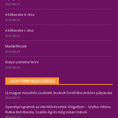
2026-08-07
A kőkecske II. rész
2026-08-06
A kőkecske I. rész
2026-08-05
Madárfészek
2026-08-04
Kutya szeretne lenni
2026-08-03
LEGUTÓBBI BEJEGYZÉSEK
Új magyar mesehős született: lezárult Sorell illusztrációs pályázata
2026-08-03
Gyerekprogramok az idei Művészetek Völgyében – Gryllus Vilmos,
Rutkai Bori Banda, Szalóki Ági és még sokan mások
2026-07-15