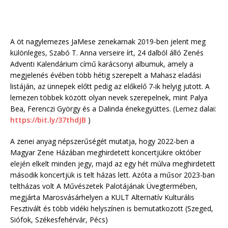
A öt nagylemezes JaMese zenekarnak 2019-ben jelent meg
különleges, Szabó T. Anna verseire írt, 24 dalból álló Zenés
Adventi Kalendárium című karácsonyi albumuk, amely a
megjelenés évében több hétig szerepelt a Mahasz eladási
listáján, az ünnepek előtt pedig az előkelő 7-ik helyig jutott. A
lemezen többek között olyan nevek szerepelnek, mint Palya
Bea, Ferenczi György és a Dalinda énekegyüttes. (Lemez dalai:
https://bit.ly/37thdJB
)
A zenei anyag népszerűségét mutatja, hogy 2022-ben a
Magyar Zene Házában meghirdetett koncertjükre október
elején elkelt minden jegy, majd az egy hét múlva meghirdetett
második koncertjük is telt házas lett. Azóta a műsor 2023-ban
teltházas volt A Művészetek Palotájának Üvegtermében,
megjárta Marosvásárhelyen a KULT Alternatív Kulturális
Fesztivált és több vidéki helyszínen is bemutatkozott (Szeged,
Siófok, Székesfehérvár, Pécs)