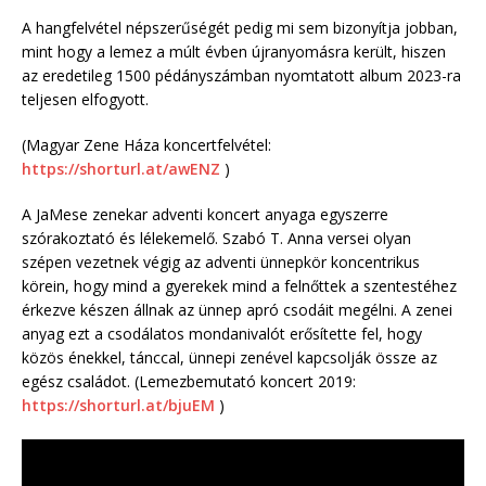
A hangfelvétel népszerűségét pedig mi sem bizonyítja jobban,
mint hogy a lemez a múlt évben újranyomásra került, hiszen
az eredetileg 1500 pédányszámban nyomtatott album 2023-ra
teljesen elfogyott.
(Magyar Zene Háza koncertfelvétel:
https://shorturl.at/awENZ
)
A JaMese zenekar adventi koncert anyaga egyszerre
szórakoztató és lélekemelő. Szabó T. Anna versei olyan
szépen vezetnek végig az adventi ünnepkör koncentrikus
körein, hogy mind a gyerekek mind a felnőttek a szentestéhez
érkezve készen állnak az ünnep apró csodáit megélni. A zenei
anyag ezt a csodálatos mondanivalót erősítette fel, hogy
közös énekkel, tánccal, ünnepi zenével kapcsolják össze az
egész családot. (Lemezbemutató koncert 2019:
https://shorturl.at/bjuEM
)