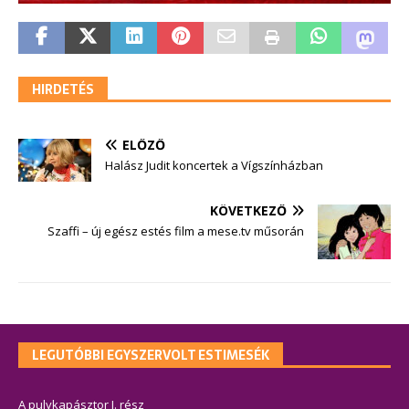
HIRDETÉS
ELŐZŐ
Halász Judit koncertek a Vígszínházban
KÖVETKEZŐ
Szaffi – új egész estés film a mese.tv műsorán
LEGUTÓBBI EGYSZERVOLT ESTIMESÉK
A pulykapásztor I. rész