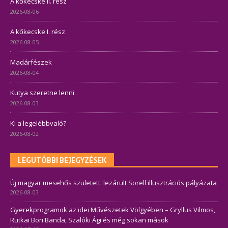
A kőkecske II. rész
2026-08-06
A kőkecske I. rész
2026-08-05
Madárfészek
2026-08-04
Kutya szeretne lenni
2026-08-03
Ki a legelébbvaló?
2026-08-02
LEGUTÓBBI BEJEGYZÉSEK
Új magyar mesehős született: lezárult Sorell illusztrációs pályázata
2026-08-03
Gyerekprogramok az idei Művészetek Völgyében – Gryllus Vilmos,
Rutkai Bori Banda, Szalóki Ági és még sokan mások