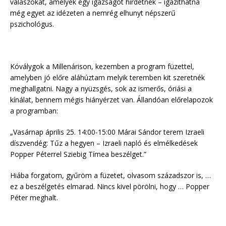
válaszokat, amelyek egy igazságot hirdetnek – igazithatna
még egyet az idézeten a nemrég elhunyt népszerű
pszichológus.
Kóválygok a Millenárison, kezemben a program füzettel,
amelyben jó előre aláhúztam melyik teremben kit szeretnék
meghallgatni. Nagy a nyüzsgés, sok az ismerős, óriási a
kínálat, bennem mégis hiányérzet van. Állandóan előrelapozok
a programban:
„Vasárnap április 25. 14:00-15:00 Márai Sándor terem Izraeli
díszvendég: Tűz a hegyen – Izraeli napló és elmélkedések
Popper Péterrel Sziebig Tímea beszélget.”
Hiába forgatom, gyűröm a füzetet, olvasom századszor is, …
ez a beszélgetés elmarad. Nincs kivel pörölni, hogy … Popper
Péter meghalt.