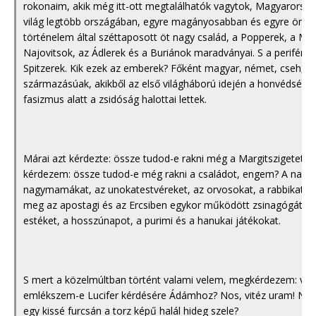
rokonaim, akik még itt-ott megtalálhatók vagytok, Magyarorsz
világ legtöbb országában, egyre magányosabban és egyre öreg
történelem által széttaposott öt nagy család, a Popperek, a Ma
Najovitsok, az Ádlerek és a Buriánok maradványai. S a periféri
Spitzerek. Kik ezek az emberek? Főként magyar, német, cseh, er
származásúak, akikből az első világháború idején a honvédség h
fasizmus alatt a zsidóság halottai lettek.
Márai azt kérdezte: össze tudod-e rakni még a Margitszigetet? 
kérdezem: össze tudod-e még rakni a családot, engem? A nagy
nagymamákat, az unokatestvéreket, az orvosokat, a rabbikat, a
meg az apostagi és az Ercsiben egykor működött zsinagógát? A
estéket, a hosszúnapot, a purimi és a hanukai játékokat.
S mert a közelmúltban történt valami velem, megkérdezem: vajo
emlékszem-e Lucifer kérdésére Ádámhoz? Nos, vitéz uram! Ne
egy kissé furcsán a torz képű halál hideg szele?