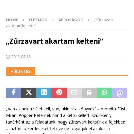
HOME
ÉLETMÓD
APRÓSÁGOK
„Zűrzavart
akartam kelteni”
„Zűrzavart akartam kelteni”
2013-04-18
HIRDETÉS
„Van akinek az élet kell, van, akinek a könyvek” – mondta Füst
Milán. Popper Péternek mind a kettő kellett. Szülőként,
tanárként az a feladatunk, hogy zűrzavart keltsünk a fejekben,
… aztán jó kérdéseket feltéve ne fogadjuk el azokat a