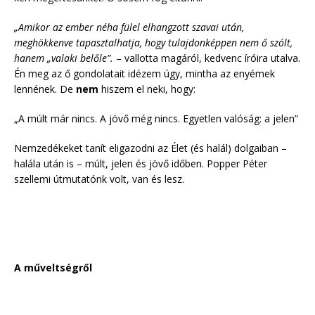
„Amikor az ember néha fülel elhangzott szavai után,
meghökkenve tapasztalhatja, hogy tulajdonképpen nem ő szólt,
hanem „valaki belőle”.
– vallotta magáról, kedvenc íróira utalva.
Én meg az ő gondolatait idézem úgy, mintha az enyémek
lennének. De
nem
hiszem el neki, hogy:
„A múlt már nincs. A jövő még nincs. Egyetlen valóság: a jelen”
Nemzedékeket tanít eligazodni az Élet (és halál) dolgaiban –
halála után is – múlt, jelen és jövő időben. Popper Péter
szellemi útmutatónk volt, van és lesz.
A műveltségről