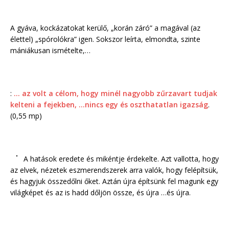
A gyáva, kockázatokat kerülő, „korán záró” a magával (az
élettel) „spórolókra” igen. Sokszor leírta, elmondta, szinte
mániákusan ismételte,…
:
… az volt a célom, hogy minél nagyobb zűrzavart tudjak
kelteni a fejekben, …nincs egy és oszthatatlan igazság
.
(0,55 mp)
A hatások eredete és mikéntje érdekelte. Azt vallotta, hogy
az elvek, nézetek eszmerendszerek arra valók, hogy felépítsük,
és hagyjuk összedőlni őket. Aztán újra építsünk fel magunk egy
világképet és az is hadd dőljön össze, és újra …és újra.