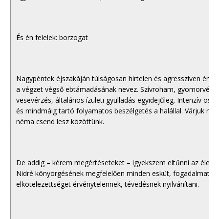
És én felelek: borzogat
Nagypéntek éjszakáján túlságosan hirtelen és agresszíven ért a
a végzet végső ebtámadásának nevez. Szívroham, gyomorvérzé
vesevérzés, általános ízületi gyulladás egyidejűleg. Intenzív osztál
és mindmáig tartó folyamatos beszélgetés a halállal. Várjuk me
néma csend lesz közöttünk.
De addig – kérem megértéseteket – igyekszem eltűnni az életet
Nidré könyörgésének megfelelően minden esküt, fogadalmat,
elkötelezettséget érvénytelennek, tévedésnek nyilvánítani.