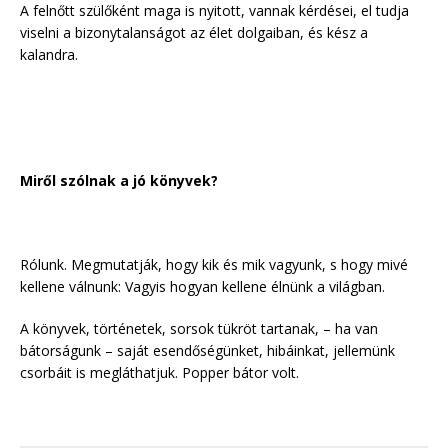
A felnőtt szülőként maga is nyitott, vannak kérdései, el tudja
viselni a bizonytalanságot az élet dolgaiban, és kész a
kalandra.
Miről szólnak a jó könyvek?
Rólunk. Megmutatják, hogy kik és mik vagyunk, s hogy mivé
kellene válnunk: Vagyis hogyan kellene élnünk a világban.
A könyvek, történetek, sorsok tükröt tartanak, – ha van
bátorságunk – saját esendőségünket, hibáinkat, jellemünk
csorbáit is megláthatjuk. Popper bátor volt.