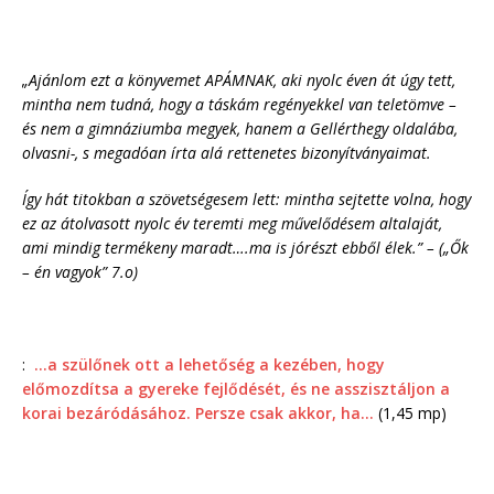
„Ajánlom ezt a könyvemet APÁMNAK, aki nyolc éven át úgy tett,
mintha nem tudná, hogy a táskám regényekkel van teletömve –
és nem a gimnáziumba megyek, hanem a Gellérthegy oldalába,
olvasni-, s megadóan írta alá rettenetes bizonyítványaimat.
Így hát titokban a szövetségesem lett: mintha sejtette volna, hogy
ez az átolvasott nyolc év teremti meg művelődésem altalaját,
ami mindig termékeny maradt….ma is jórészt ebből élek.” – („Ők
– én vagyok” 7.o)
:
…a szülőnek ott a lehetőség a kezében, hogy
előmozdítsa a gyereke fejlődését, és ne asszisztáljon a
korai bezáródásához. Persze csak akkor, ha…
(1,45 mp)