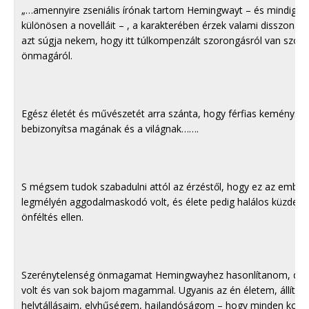
„…amennyire zseniális írónak tartom Hemingwayt – és mindig új
különösen a novelláit – , a karakterében érzek valami disszonanc
azt súgja nekem, hogy itt túlkompenzált szorongásról van szó, é
önmagáról.
Egész életét és művészetét arra szánta, hogy férfias keménysé
bebizonyítsa magának és a világnak…….
S mégsem tudok szabadulni attól az érzéstől, hogy ez az ember 
legmélyén aggodalmaskodó volt, és élete pedig halálos küzdele
önféltés ellen.
Szerénytelenség önmagamat Hemingwayhez hasonlítanom, de 
volt és van sok bajom magammal. Ugyanis az én életem, állítól
helytállásaim, elvhűségem, hajlandóságom – hogy minden kock