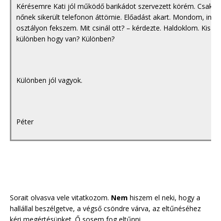
Kérésemre Kati jól működő barikádot szervezett körém. Csak eg
nőnek sikerült telefonon áttörnie. Előadást akart. Mondom, inten
osztályon fekszem. Mit csinál ott? – kérdezte. Haldoklom. Kis sz
különben hogy van? Különben?
Különben jól vagyok.
Péter
Sorait olvasva vele vitatkozom.
Nem
hiszem el neki, hogy a
hallállal beszélgetve, a végső csöndre várva, az eltűnéséhez
kéri megértésünket. Ő sosem fog eltűnni.