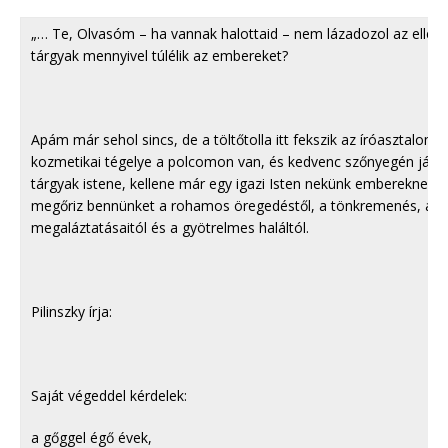
„… Te, Olvasóm – ha vannak halottaid – nem lázadozol az ellen,
tárgyak mennyivel túlélik az embereket?
Apám már sehol sincs, de a töltőtolla itt fekszik az íróasztalom
kozmetikai tégelye a polcomon van, és kedvenc szőnyegén járok.
tárgyak istene, kellene már egy igazi Isten nekünk embereknek is
megőriz bennünket a rohamos öregedéstől, a tönkremenés, a 
megaláztatásaitól és a gyötrelmes haláltól.
Pilinszky írja:
Saját végeddel kérdelek:
a gőggel égő évek,