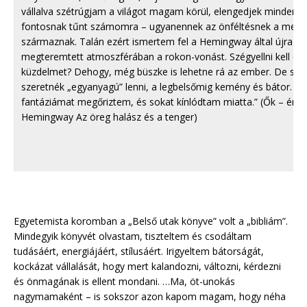
vállalva szétrúgjam a világot magam körül, elengedjek mindent,
fontosnak tűnt számomra – ugyanennek az önféltésnek a meg
származnak. Talán ezért ismertem fel a Hemingway által újra m
megteremtett atmoszférában a rokon-vonást. Szégyellni kell ezt
küzdelmet? Dehogy, még büszke is lehetne rá az ember. De szer
szeretnék „egyanyagú” lenni, a legbelsőmig kemény és bátor. E
fantáziámat megőriztem, és sokat kínlódtam miatta.” (Ők – én v
Hemingway Az öreg halász és a tenger)
Egyetemista koromban a „Belső utak könyve” volt a „bibliám”.
Mindegyik könyvét olvastam, tiszteltem és csodáltam
tudásáért, energiájáért, stílusáért. Irigyeltem bátorságát,
kockázat vállalását, hogy mert kalandozni, változni, kérdezni
és önmagának is ellent mondani. …Ma, öt-unokás
nagymamaként – is sokszor azon kapom magam, hogy néha