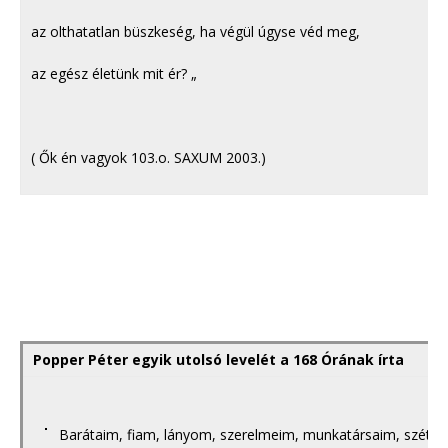
az olthatatlan büszkeség, ha végül úgyse véd meg,
az egész életünk mit ér? „
( Ők én vagyok 103.o. SAXUM 2003.)
Popper Péter egyik utolsó levelét a 168 Órának írta
Barátaim, fiam, lányom, szerelmeim, munkatársaim, szétsz