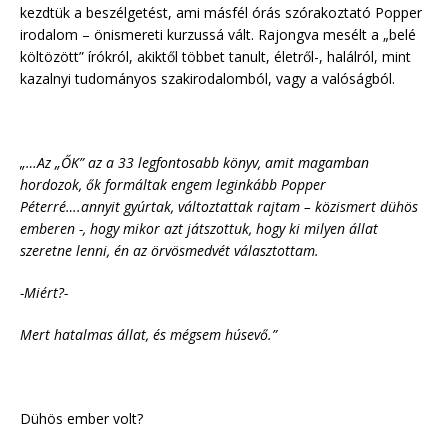
kezdtük a beszélgetést, ami másfél órás szórakoztató Popper
irodalom – önismereti kurzussá vált. Rajongva mesélt a „belé
költözött” írókról, akiktől többet tanult, életről-, halálról, mint
kazalnyi tudományos szakirodalomból, vagy a valóságból.
„…Az „ŐK” az a 33 legfontosabb könyv, amit magamban
hordozok, ők formáltak engem leginkább Popper
Péterré….annyit gyúrtak, változtattak rajtam – közismert dühös
emberen -, hogy mikor azt játszottuk, hogy ki milyen állat
szeretne lenni, én az örvösmedvét választottam.
-Miért?-
Mert hatalmas állat, és mégsem húsevő.”
Dühös ember volt?