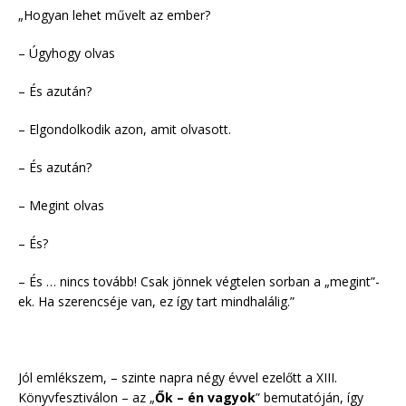
„Hogyan lehet művelt az ember?
– Úgyhogy olvas
– És azután?
– Elgondolkodik azon, amit olvasott.
– És azután?
– Megint olvas
– És?
– És … nincs tovább! Csak jönnek végtelen sorban a „megint”-
ek. Ha szerencséje van, ez így tart mindhalálig.”
Jól emlékszem, – szinte napra négy évvel ezelőtt a XIII.
Könyvfesztiválon – az „
Ők – én vagyok
” bemutatóján, így