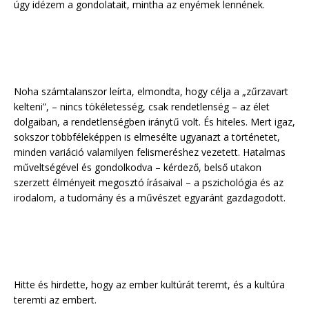
úgy idézem a gondolatait, mintha az enyémek lennének.
Noha számtalanszor leírta, elmondta, hogy célja a „zűrzavart
kelteni”, – nincs tökéletesség, csak rendetlenség – az élet
dolgaiban, a rendetlenségben iránytű volt. És hiteles. Mert igaz,
sokszor többféleképpen is elmesélte ugyanazt a történetet,
minden variáció valamilyen felismeréshez vezetett. Hatalmas
műveltségével és gondolkodva – kérdező, belső utakon
szerzett élményeit megosztó írásaival – a pszichológia és az
irodalom, a tudomány és a művészet egyaránt gazdagodott.
Hitte és hirdette, hogy az ember kultúrát teremt, és a kultúra
teremti az embert.