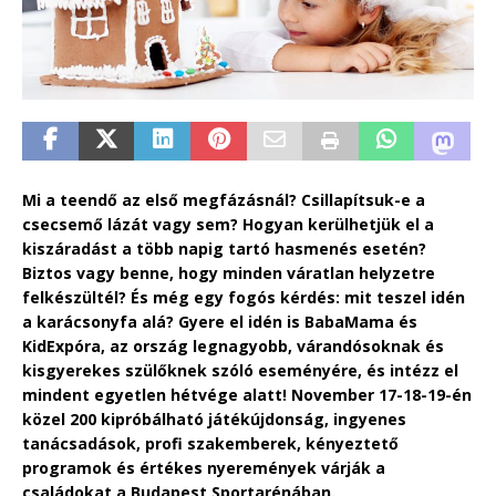
Mi a teendő az első megfázásnál? Csillapítsuk-e a
csecsemő lázát vagy sem? Hogyan kerülhetjük el a
kiszáradást a több napig tartó hasmenés esetén?
Biztos vagy benne, hogy minden váratlan helyzetre
felkészültél? És még egy fogós kérdés: mit teszel idén
a karácsonyfa alá? Gyere el idén is BabaMama és
KidExpóra, az ország legnagyobb, várandósoknak és
kisgyerekes szülőknek szóló eseményére, és intézz el
mindent egyetlen hétvége alatt! November 17-18-19-én
közel 200 kipróbálható játékújdonság, ingyenes
tanácsadások, profi szakemberek, kényeztető
programok és értékes nyeremények várják a
családokat a Budapest Sportarénában.