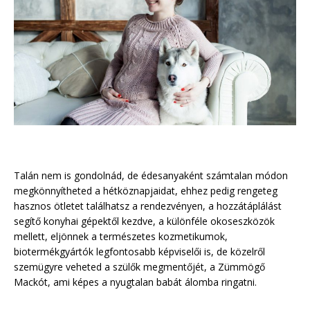
Talán nem is gondolnád, de édesanyaként számtalan módon
megkönnyítheted a hétköznapjaidat, ehhez pedig rengeteg
hasznos ötletet találhatsz a rendezvényen, a hozzátáplálást
segítő konyhai gépektől kezdve, a különféle okoseszközök
mellett, eljönnek a természetes kozmetikumok,
biotermékgyártók legfontosabb képviselői is, de közelről
szemügyre veheted a szülők megmentőjét, a Zümmögő
Mackót, ami képes a nyugtalan babát álomba ringatni.