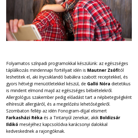
Folyamatos színpadi programokkal készülünk: az egészséges
táplálkozás mindennapi fortélyait idén is
Mautner Zsófi
tól
leshetitek el, aki ínycsiklandó babákra szabott receptekkel, és
gyors hétvégi menüötletekkel készül, de
Galló Nóra
dietetikus
is mindent elmond majd az egészséges bébiételekről.
Allergológus szakember pedig előadást tart a népbetegségként
elhíresült allergiáról, és a megelőzési lehetőségekről.
Szombaton fellép az idén Fonogram-díjjal elismert
Farkasházi Réka
és a Tintanyúl zenekar, akik
Boldizsár
Ildikó
meséjéhez kapcsolódva karácsonyi dalokkal
kedveskednek a rajongóknak.