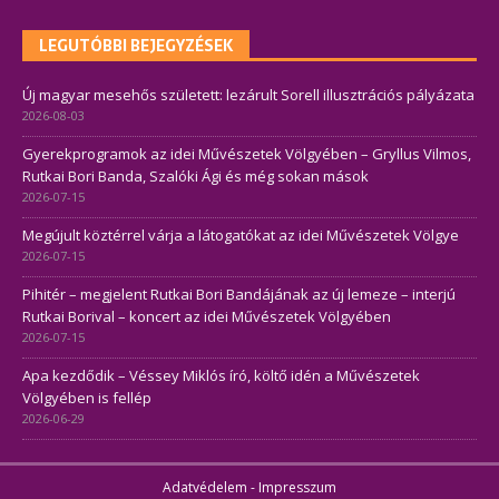
LEGUTÓBBI BEJEGYZÉSEK
Új magyar mesehős született: lezárult Sorell illusztrációs pályázata
2026-08-03
Gyerekprogramok az idei Művészetek Völgyében – Gryllus Vilmos,
Rutkai Bori Banda, Szalóki Ági és még sokan mások
2026-07-15
Megújult köztérrel várja a látogatókat az idei Művészetek Völgye
2026-07-15
Pihitér – megjelent Rutkai Bori Bandájának az új lemeze – interjú
Rutkai Borival – koncert az idei Művészetek Völgyében
2026-07-15
Apa kezdődik – Véssey Miklós író, költő idén a Művészetek
Völgyében is fellép
2026-06-29
Adatvédelem
-
Impresszum