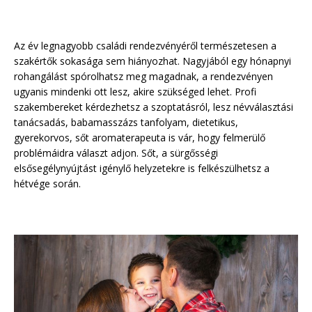
Az év legnagyobb családi rendezvényéről természetesen a
szakértők sokasága sem hiányozhat. Nagyjából egy hónapnyi
rohangálást spórolhatsz meg magadnak, a rendezvényen
ugyanis mindenki ott lesz, akire szükséged lehet. Profi
szakembereket kérdezhetsz a szoptatásról, lesz névválasztási
tanácsadás, babamasszázs tanfolyam, dietetikus,
gyerekorvos, sőt aromaterapeuta is vár, hogy felmerülő
problémáidra választ adjon. Sőt, a sürgősségi
elsősegélynyújtást igénylő helyzetekre is felkészülhetsz a
hétvége során.