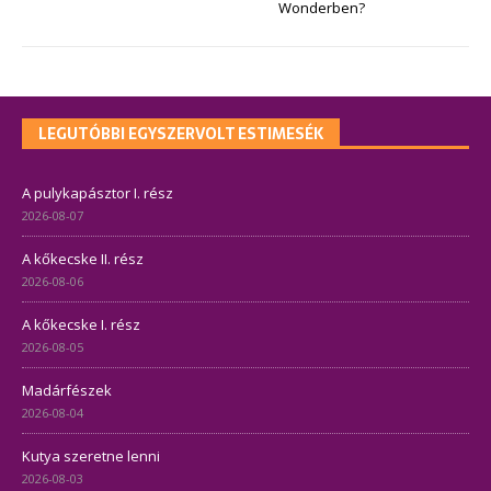
Wonderben?
LEGUTÓBBI EGYSZERVOLT ESTIMESÉK
A pulykapásztor I. rész
2026-08-07
A kőkecske II. rész
2026-08-06
A kőkecske I. rész
2026-08-05
Madárfészek
2026-08-04
Kutya szeretne lenni
2026-08-03