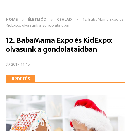
HOME
ÉLETMÓD
CSALÁD
12. BabaMama Expo és
KidExpo: olvasunk a gondolataidban
12. BabaMama Expo és KidExpo:
olvasunk a gondolataidban
2017-11-15
HIRDETÉS