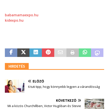
babamamaexpo.hu
kidexpo.hu
HIRDETÉS
ELŐZŐ
6 tuti tipp, hogy könnyebb legyen a várandósság
KÖVETKEZŐ
Mi a közös Churchillben, Victor Hugóban és Stevie