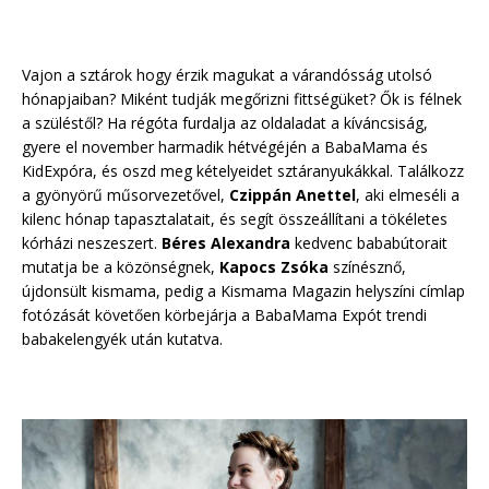
Vajon a sztárok hogy érzik magukat a várandósság utolsó
hónapjaiban? Miként tudják megőrizni fittségüket? Ők is félnek
a szüléstől? Ha régóta furdalja az oldaladat a kíváncsiság,
gyere el november harmadik hétvégéjén a BabaMama és
KidExpóra, és oszd meg kételyeidet sztáranyukákkal. Találkozz
a gyönyörű műsorvezetővel,
Czippán Anettel
, aki elmeséli a
kilenc hónap tapasztalatait, és segít összeállítani a tökéletes
kórházi neszeszert.
Béres Alexandra
kedvenc bababútorait
mutatja be a közönségnek,
Kapocs Zsóka
színésznő,
újdonsült kismama, pedig a Kismama Magazin helyszíni címlap
fotózását követően körbejárja a BabaMama Expót trendi
babakelengyék után kutatva.