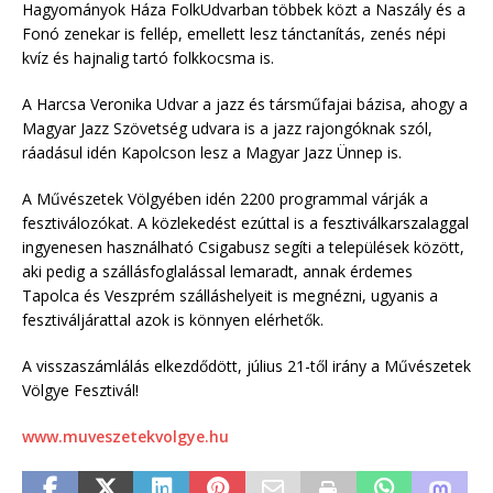
Hagyományok Háza FolkUdvarban többek közt a Naszály és a
Fonó zenekar is fellép, emellett lesz tánctanítás, zenés népi
kvíz és hajnalig tartó folkkocsma is.
A Harcsa Veronika Udvar a jazz és társműfajai bázisa, ahogy a
Magyar Jazz Szövetség udvara is a jazz rajongóknak szól,
ráadásul idén Kapolcson lesz a Magyar Jazz Ünnep is.
A Művészetek Völgyében idén 2200 programmal várják a
fesztiválozókat. A közlekedést ezúttal is a fesztiválkarszalaggal
ingyenesen használható Csigabusz segíti a települések között,
aki pedig a szállásfoglalással lemaradt, annak érdemes
Tapolca és Veszprém szálláshelyeit is megnézni, ugyanis a
fesztiváljárattal azok is könnyen elérhetők.
A visszaszámlálás elkezdődött, július 21-től irány a Művészetek
Völgye Fesztivál!
www.muveszetekvolgye.hu