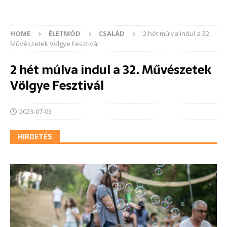
HOME
ÉLETMÓD
CSALÁD
2 hét múlva indul a 32.
Művészetek Völgye Fesztivál
2 hét múlva indul a 32. Művészetek
Völgye Fesztivál
2023-07-03
HIRDETÉS