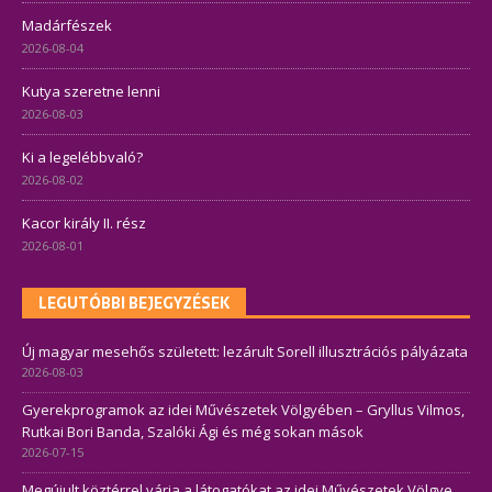
Madárfészek
2026-08-04
Kutya szeretne lenni
2026-08-03
Ki a legelébbvaló?
2026-08-02
Kacor király II. rész
2026-08-01
LEGUTÓBBI BEJEGYZÉSEK
Új magyar mesehős született: lezárult Sorell illusztrációs pályázata
2026-08-03
Gyerekprogramok az idei Művészetek Völgyében – Gryllus Vilmos,
Rutkai Bori Banda, Szalóki Ági és még sokan mások
2026-07-15
Megújult köztérrel várja a látogatókat az idei Művészetek Völgye