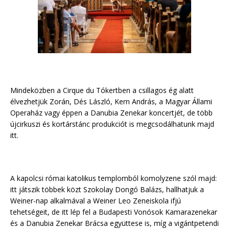
Mindeközben a Cirque du Tókertben a csillagos ég alatt
élvezhetjük Zorán, Dés László, Kern András, a Magyar Állami
Operaház vagy éppen a Danubia Zenekar koncertjét, de több
újcirkuszi és kortárstánc produkciót is megcsodálhatunk majd
itt.
A kapolcsi római katolikus templomból komolyzene szól majd:
itt játszik többek közt Szokolay Dongó Balázs, hallhatjuk a
Weiner-nap alkalmával a Weiner Leo Zeneiskola ifjú
tehetségeit, de itt lép fel a Budapesti Vonósok Kamarazenekar
és a Danubia Zenekar Brácsa együttese is, míg a vigántpetendi