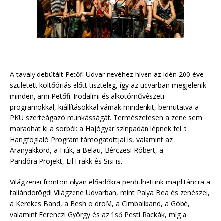
A tavaly debütált Petőfi Udvar nevéhez híven az idén 200 éve
született költőóriás előtt tiszteleg, így az udvarban megjelenik
minden, ami Petőfi. Irodalmi és alkotóművészeti
programokkal, kiállításokkal várnak mindenkit, bemutatva a
PKÜ szerteágazó munkásságát. Természetesen a zene sem
maradhat ki a sorból: a Hajógyár színpadán lépnek fel a
Hangfoglaló Program támogatottjai is, valamint az
Aranyakkord, a Fiúk, a Belau, Bérczesi Róbert, a
Pandóra Projekt, Lil Frakk és Sisi is.
Világzenei fronton olyan előadókra perdülhetünk majd táncra a
taliándörögdi Világzene Udvarban, mint Palya Bea és zenészei,
a Kerekes Band, a Besh o droM, a Cimbaliband, a Góbé,
valamint Ferenczi György és az 1ső Pesti Rackák, míg a