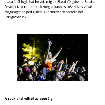
asztalánál foglalhat helyet, míg az Éltető Völgyben a Balaton-
felvidék ízeit ismerhetjük meg. A kapolcsi kézműves vásár
forgatagában pedig idén is kézművesek portékáiból
válogathatunk.
A rock and rolltól az operáig