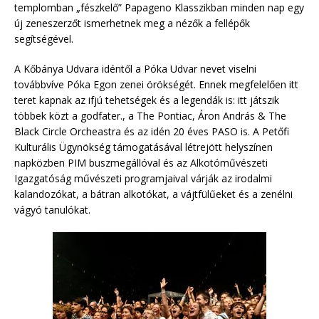
templomban „fészkelő” Papageno Klasszikban minden nap egy
új zeneszerzőt ismerhetnek meg a nézők a fellépők
segítségével.
A Kőbánya Udvara idéntől a Póka Udvar nevet viselni
továbbvíve Póka Egon zenei örökségét. Ennek megfelelően itt
teret kapnak az ifjú tehetségek és a legendák is: itt játszik
többek közt a godfater., a The Pontiac, Áron András & The
Black Circle Orcheastra és az idén 20 éves PASO is. A Petőfi
Kulturális Ügynökség támogatásával létrejött helyszínen
napközben PIM buszmegállóval és az Alkotóművészeti
Igazgatóság művészeti programjaival várják az irodalmi
kalandozókat, a bátran alkotókat, a vájtfülűeket és a zenélni
vágyó tanulókat.