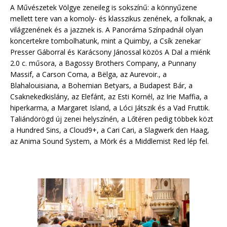
A Művészetek Völgye zeneileg is sokszínű: a könnyűzene
mellett tere van a komoly- és klasszikus zenének, a folknak, a
világzenének és a jazznek is. A Panoráma Színpadnál olyan
koncertekre tombolhatunk, mint a Quimby, a Csík zenekar
Presser Gáborral és Karácsony Jánossal közös A Dal a miénk
2.0 c. műsora, a Bagossy Brothers Company, a Punnany
Massif, a Carson Coma, a Bëlga, az Aurevoir., a
Blahalouisiana, a Bohemian Betyars, a Budapest Bár, a
Csaknekedkislány, az Elefánt, az Esti Kornél, az Irie Maffia, a
hiperkarma, a Margaret Island, a Lóci Játszik és a Vad Fruttik.
Taliándörögd új zenei helyszínén, a Lőtéren pedig többek közt
a Hundred Sins, a Cloud9+, a Cari Cari, a Slagwerk den Haag,
az Anima Sound System, a Mörk és a Middlemist Red lép fel.