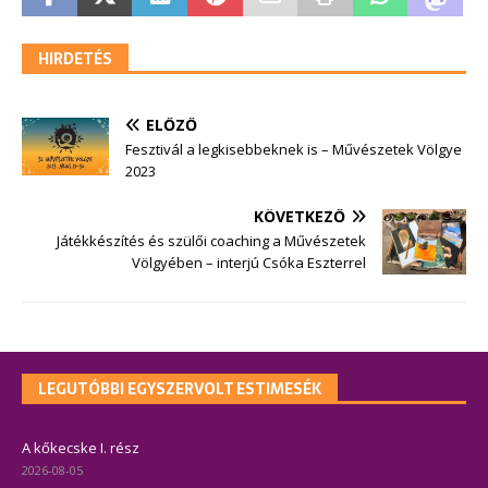
HIRDETÉS
ELŐZŐ
Fesztivál a legkisebbeknek is – Művészetek Völgye
2023
KÖVETKEZŐ
Játékkészítés és szülői coaching a Művészetek
Völgyében – interjú Csóka Eszterrel
LEGUTÓBBI EGYSZERVOLT ESTIMESÉK
A kőkecske I. rész
2026-08-05