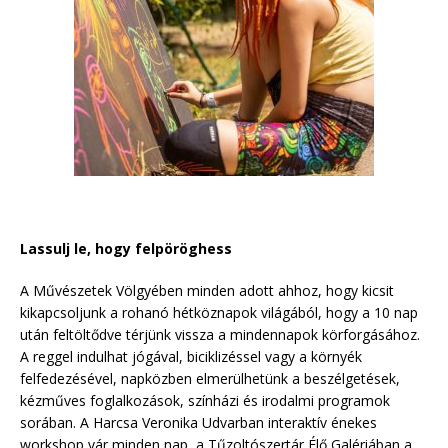
Lassulj le, hogy felpöröghess
A Művészetek Völgyében minden adott ahhoz, hogy kicsit
kikapcsoljunk a rohanó hétköznapok világából, hogy a 10 nap
után feltöltődve térjünk vissza a mindennapok körforgásához.
A reggel indulhat jógával, biciklizéssel vagy a környék
felfedezésével, napközben elmerülhetünk a beszélgetések,
kézműves foglalkozások, színházi és irodalmi programok
sorában. A Harcsa Veronika Udvarban interaktív énekes
workshop vár minden nap, a Tűzoltószertár Élő Galériában a