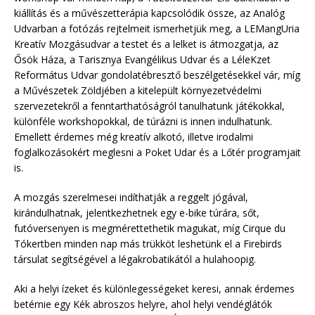
kiállítás és a művészetterápia kapcsolódik össze, az Analóg
Udvarban a fotózás rejtelmeit ismerhetjük meg, a LEMangUria
Kreatív Mozgásudvar a testet és a lelket is átmozgatja, az
Ősök Háza, a Tarisznya Evangélikus Udvar és a LéleKzet
Református Udvar gondolatébresztő beszélgetésekkel vár, míg
a Művészetek Zöldjében a kitelepült környezetvédelmi
szervezetekről a fenntarthatóságról tanulhatunk játékokkal,
különféle workshopokkal, de túrázni is innen indulhatunk.
Emellett érdemes még kreatív alkotó, illetve irodalmi
foglalkozásokért meglesni a Poket Udar és a Lőtér programjait
is.
A mozgás szerelmesei indíthatják a reggelt jógával,
kirándulhatnak, jelentkezhetnek egy e-bike túrára, sőt,
futóversenyen is megmérettethetik magukat, míg Cirque du
Tókertben minden nap más trükköt leshetünk el a Firebirds
társulat segítségével a légakrobatikától a hulahoopig.
Aki a helyi ízeket és különlegességeket keresi, annak érdemes
betérnie egy Kék abroszos helyre, ahol helyi vendéglátók