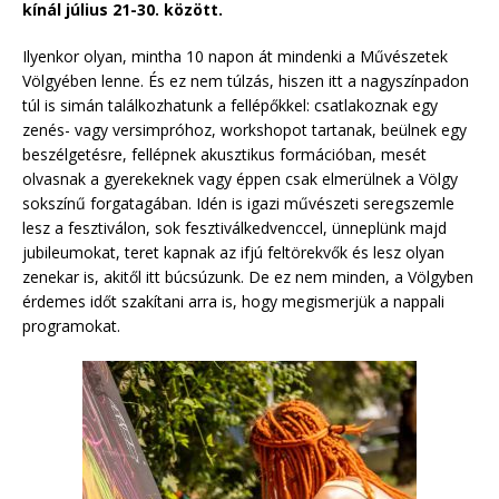
kínál július 21-30. között.
Ilyenkor olyan, mintha 10 napon át mindenki a Művészetek
Völgyében lenne. És ez nem túlzás, hiszen itt a nagyszínpadon
túl is simán találkozhatunk a fellépőkkel: csatlakoznak egy
zenés- vagy versimpróhoz, workshopot tartanak, beülnek egy
beszélgetésre, fellépnek akusztikus formációban, mesét
olvasnak a gyerekeknek vagy éppen csak elmerülnek a Völgy
sokszínű forgatagában. Idén is igazi művészeti seregszemle
lesz a fesztiválon, sok fesztiválkedvenccel, ünneplünk majd
jubileumokat, teret kapnak az ifjú feltörekvők és lesz olyan
zenekar is, akitől itt búcsúzunk. De ez nem minden, a Völgyben
érdemes időt szakítani arra is, hogy megismerjük a nappali
programokat.