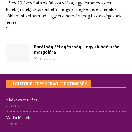
15 és 29 éves fiatalok 80 százaléka, egy felmérés szerint.
Kinek (minek) „köszönhető”, hogy a megkérdezett fiatalok
több mint kétharmada úgy érzi nem éri meg tisztességesnek
lenni?
[…]
Barátság fél egészség – egy klubdélután
margójára
2012-05-07
LEGUTÓBBI EGYSZERVOLT ESTIMESÉK
A kőkecske I. rész
2026-08-05
Madárfészek
2026-08-04