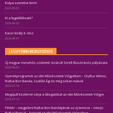
Kutya szeretne lenni
2026-08-03
Ki a legelébbvaló?
2026-08-02
Kacor király II. rész
2026-08-01
LEGUTÓBBI BEJEGYZÉSEK
Új magyar mesehős született: lezárult Sorell illusztrációs pályázata
2026-08-03
Gyerekprogramok az idei Művészetek Völgyében – Gryllus Vilmos,
Rutkai Bori Banda, Szalóki Ági és még sokan mások
2026-07-15
Megújult köztérrel várja a látogatókat az idei Művészetek Völgye
2026-07-15
Pihitér – megjelent Rutkai Bori Bandájának az új lemeze – interjú
Rutkai Borival – koncert az idei Művészetek Völgyében