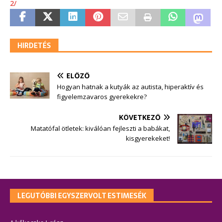
2/
HIRDETÉS
ELŐZŐ
Hogyan hatnak a kutyák az autista, hiperaktív és
figyelemzavaros gyerekekre?
KÖVETKEZŐ
Matatófal ötletek: kiválóan fejleszti a babákat,
kisgyerekeket!
LEGUTÓBBI EGYSZERVOLT ESTIMESÉK