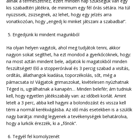
állnak a természethez, ezért minden nap szükségük van egy
kis szabadtéri játékra, de minimum egy fél órás sétára. Ha túl
nyüzsisek, zsizsegnek, az lehet, hogy egy jelzés arra
vonatkozóan, hogy „engedj ki minket játszani a szabadba!”.
Engedjünk ki mindent magunkból
Ha olyan helyen vagytok, ahol meg tudjátok tenni, akkor
nagyon sokat segíthet, ha ezt mondod a gyerkőcöknek, hogy:
na most aztán mindent bele, adjatok ki magatokból minden
feszültséget! Elő a stopperórával és 3 percig szabad a visítás,
ordítás, állathangok kiadása, toporzékolás, sőt, még a
párnacsata is! Vágjatok grimaszokat, kivételesen nyúzhatnak
Téged is, ugrálhatnak a kanapén… Minden belefér; ám tudniuk
kell, hogy egyetlen játékszabály van: az időbeli korlát. Amint
letelt a 3 perc, abba kell hagyni a bolondozást és vissza kell
térni a normál kerékvágásba. Az idő más esetekben is a szülők
nagy barátja: mindig legyenek a tevékenységek behatárolva,
hogy a lurkók érezzék, ki a „főnök”.
Tegyél fel komolyzenét