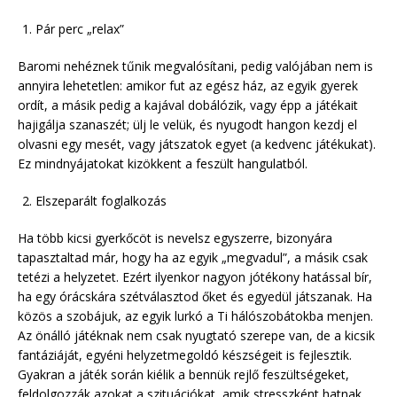
Pár perc „relax”
Baromi nehéznek tűnik megvalósítani, pedig valójában nem is
annyira lehetetlen: amikor fut az egész ház, az egyik gyerek
ordít, a másik pedig a kajával dobálózik, vagy épp a játékait
hajigálja szanaszét; ülj le velük, és nyugodt hangon kezdj el
olvasni egy mesét, vagy játszatok egyet (a kedvenc játékukat).
Ez mindnyájatokat kizökkent a feszült hangulatból.
Elszeparált foglalkozás
Ha több kicsi gyerkőcöt is nevelsz egyszerre, bizonyára
tapasztaltad már, hogy ha az egyik „megvadul”, a másik csak
tetézi a helyzetet. Ezért ilyenkor nagyon jótékony hatással bír,
ha egy órácskára szétválasztod őket és egyedül játszanak. Ha
közös a szobájuk, az egyik lurkó a Ti hálószobátokba menjen.
Az önálló játéknak nem csak nyugtató szerepe van, de a kicsik
fantáziáját, egyéni helyzetmegoldó készségeit is fejlesztik.
Gyakran a játék során kiélik a bennük rejlő feszültségeket,
feldolgozzák azokat a szituációkat, amik stresszként hatnak