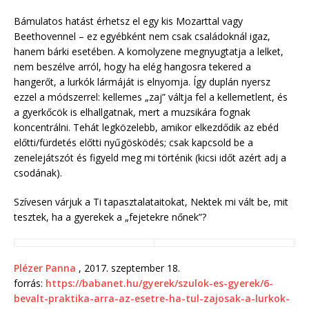
Bámulatos hatást érhetsz el egy kis Mozarttal vagy
Beethovennel – ez egyébként nem csak családoknál igaz,
hanem bárki esetében. A komolyzene megnyugtatja a lelket,
nem beszélve arról, hogy ha elég hangosra tekered a
hangerőt, a lurkók lármáját is elnyomja. Így duplán nyersz
ezzel a módszerrel: kellemes „zaj” váltja fel a kellemetlent, és
a gyerkőcök is elhallgatnak, mert a muzsikára fognak
koncentrálni. Tehát legközelebb, amikor elkezdődik az ebéd
előtti/fürdetés előtti nyűgösködés; csak kapcsold be a
zenelejátszót és figyeld meg mi történik (kicsi időt azért adj a
csodának).
Szívesen várjuk a Ti tapasztalataitokat, Nektek mi vált be, mit
tesztek, ha a gyerekek a „fejetekre nőnek”?
Plézer Panna
, 2017. szeptember 18.
forrás:
https://babanet.hu/gyerek/szulok-es-gyerek/6-
bevalt-praktika-arra-az-esetre-ha-tul-zajosak-a-lurkok-