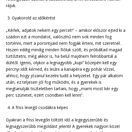
rájuk.
Gyakorold az időkérést
„Kérlek, adjatok nekem egy percet!” – amikor először ejted ki a
szádon ezt a mondatot, valószínű nem sok minden fog
történni, mert a porontyaid nem fogják érteni, mit szeretnél.
Hiszen eddig mindig minden Róluk szólt, és próbáltad magad
türtőztetni, még akkor is, ha belül majdnem felrobbantál a
dühtől. Igenis, olykor a legnagyobb „kupi” közepén kell egy
percnyi időt kérned, és leülni a kanapéra egy pohár vízzel,
ahhoz, hogy józanul kezelni tudd a helyzetet. Egy pár alkalom
után, ez teljesen jól fog működni, és a gyerekek is
megtanulják tiszteletben tartani, hogy „mami most kér egy
perc szünetet, ezért csöndben kell lenni”.
A friss levegő csodákra képes
Gyakran a friss levegőn töltött idő a legegyszerűbb és
legnagyszerűbb megoldást jelenti! A gyerekek nagyon közel