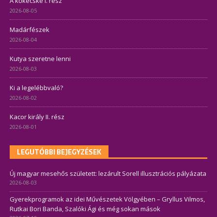
A kőkecske I. rész
2026-08-05
Madárfészek
2026-08-04
Kutya szeretne lenni
2026-08-03
Ki a legelébbvaló?
2026-08-02
Kacor király II. rész
2026-08-01
LEGUTÓBBI BEJEGYZÉSEK
Új magyar mesehős született: lezárult Sorell illusztrációs pályázata
2026-08-03
Gyerekprogramok az idei Művészetek Völgyében – Gryllus Vilmos,
Rutkai Bori Banda, Szalóki Ági és még sokan mások