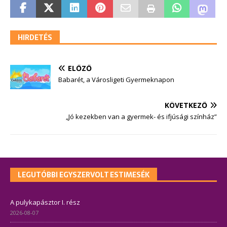
HIRDETÉS
ELŐZŐ
Babarét, a Városligeti Gyermeknapon
KÖVETKEZŐ
„Jó kezekben van a gyermek- és ifjúsági színház”
LEGUTÓBBI EGYSZERVOLT ESTIMESÉK
A pulykapásztor I. rész
2026-08-07