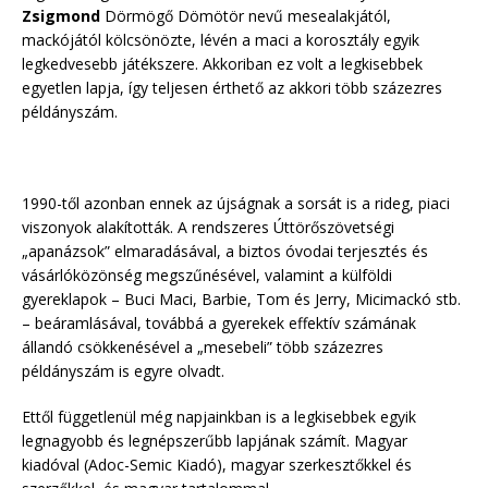
Zsigmond
Dörmögő Dömötör nevű mesealakjától,
mackójától kölcsönözte, lévén a maci a korosztály egyik
legkedvesebb játékszere. Akkoriban ez volt a legkisebbek
egyetlen lapja, így teljesen érthető az akkori több százezres
példányszám.
1990-től azonban ennek az újságnak a sorsát is a rideg, piaci
viszonyok alakították. A rendszeres Úttörőszövetségi
„apanázsok” elmaradásával, a biztos óvodai terjesztés és
vásárlóközönség megszűnésével, valamint a külföldi
gyereklapok – Buci Maci, Barbie, Tom és Jerry, Micimackó stb.
– beáramlásával, továbbá a gyerekek effektív számának
állandó csökkenésével a „mesebeli” több százezres
példányszám is egyre olvadt.
Ettől függetlenül még napjainkban is a legkisebbek egyik
legnagyobb és legnépszerűbb lapjának számít. Magyar
kiadóval (Adoc-Semic Kiadó), magyar szerkesztőkkel és