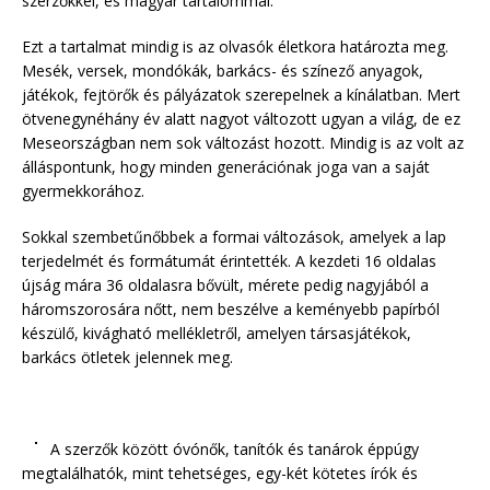
szerzőkkel, és magyar tartalommal.
Ezt a tartalmat mindig is az olvasók életkora határozta meg.
Mesék, versek, mondókák, barkács- és színező anyagok,
játékok, fejtörők és pályázatok szerepelnek a kínálatban. Mert
ötvenegynéhány év alatt nagyot változott ugyan a világ, de ez
Meseországban nem sok változást hozott. Mindig is az volt az
álláspontunk, hogy minden generációnak joga van a saját
gyermekkorához.
Sokkal szembetűnőbbek a formai változások, amelyek a lap
terjedelmét és formátumát érintették. A kezdeti 16 oldalas
újság mára 36 oldalasra bővült, mérete pedig nagyjából a
háromszorosára nőtt, nem beszélve a keményebb papírból
készülő, kivágható mellékletről, amelyen társasjátékok,
barkács ötletek jelennek meg.
A szerzők között óvónők, tanítók és tanárok éppúgy
megtalálhatók, mint tehetséges, egy-két kötetes írók és