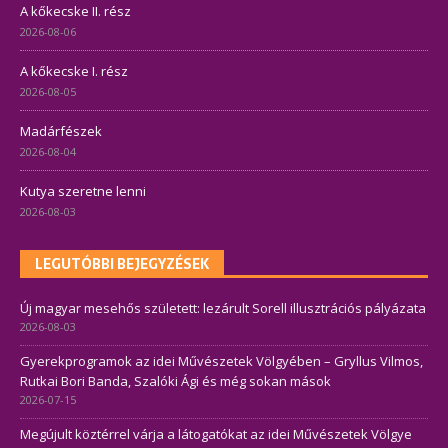
A kőkecske II. rész
2026-08-06
A kőkecske I. rész
2026-08-05
Madárfészek
2026-08-04
Kutya szeretne lenni
2026-08-03
LEGUTÓBBI BEJEGYZÉSEK
Új magyar mesehős született: lezárult Sorell illusztrációs pályázata
2026-08-03
Gyerekprogramok az idei Művészetek Völgyében – Gryllus Vilmos,
Rutkai Bori Banda, Szalóki Ági és még sokan mások
2026-07-15
Megújult köztérrel várja a látogatókat az idei Művészetek Völgye