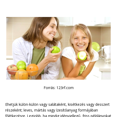
Forrás: 123rf.com
Ehetjük külön-külön vagy salátaként, kisétkezés vagy desszert
részeként; leves, mártás vagy ízesítőanyag formájában
főétkezésre. Legjobb, ha mindig idényjellegű, friss példányokat