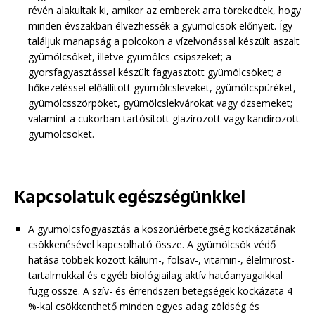
révén alakultak ki, amikor az emberek arra törekedtek, hogy
minden évszakban élvezhessék a gyümölcsök előnyeit. Így
találjuk manapság a polcokon a vízelvonással készült aszalt
gyümölcsöket, illetve gyümölcs-csipszeket; a
gyorsfagyasztással készült fagyasztott gyümölcsöket; a
hőkezeléssel előállított gyümölcsleveket, gyümölcspüréket,
gyümölcsszörpöket, gyümölcslekvárokat vagy dzsemeket;
valamint a cukorban tartósított glazírozott vagy kandírozott
gyümölcsöket.
Kapcsolatuk egészségünkkel
A gyümölcsfogyasztás a koszorúérbetegség kockázatának
csökkenésével kapcsolható össze. A gyümölcsök védő
hatása többek között kálium-, folsav-, vitamin-, élelmirost-
tartalmukkal és egyéb biológiailag aktív hatóanyagaikkal
függ össze. A szív- és érrendszeri betegségek kockázata 4
%-kal csökkenthető minden egyes adag zöldség és