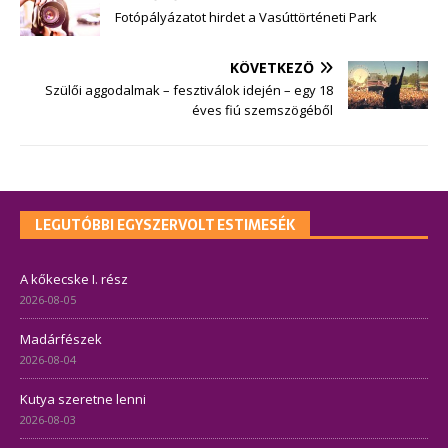
Fotópályázatot hirdet a Vasúttörténeti Park
KÖVETKEZŐ
Szülői aggodalmak – fesztiválok idején – egy 18
éves fiú szemszögéből
LEGUTÓBBI EGYSZERVOLT ESTIMESÉK
A kőkecske I. rész
2026-08-05
Madárfészek
2026-08-04
Kutya szeretne lenni
2026-08-03