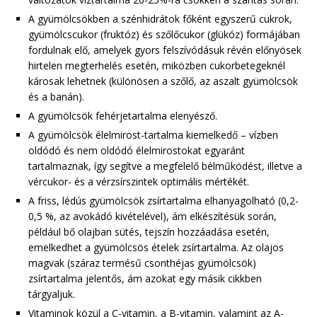
A gyümölcsökben a szénhidrátok főként egyszerű cukrok,
gyümölcscukor (fruktóz) és szőlőcukor (glükóz) formájában
fordulnak elő, amelyek gyors felszívódásuk révén előnyösek
hirtelen megterhelés esetén, miközben cukorbetegeknél
károsak lehetnek (különösen a szőlő, az aszalt gyümölcsök
és a banán).
A gyümölcsök fehérjetartalma elenyésző.
A gyümölcsök élelmirost-tartalma kiemelkedő – vízben
oldódó és nem oldódó élelmirostokat egyaránt
tartalmaznak, így segítve a megfelelő bélműködést, illetve a
vércukor- és a vérzsírszintek optimális mértékét.
A friss, lédús gyümölcsök zsírtartalma elhanyagolható (0,2-
0,5 %, az avokádó kivételével), ám elkészítésük során,
például bő olajban sütés, tejszín hozzáadása esetén,
emelkedhet a gyümölcsös ételek zsírtartalma. Az olajos
magvak (száraz termésű csonthéjas gyümölcsök)
zsírtartalma jelentős, ám azokat egy másik cikkben
tárgyaljuk.
Vitaminok közül a C-vitamin, a B-vitamin, valamint az A-