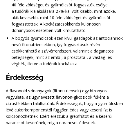
40 féle zöldséget és gyümölcsöt fogyasztók esélye
a tüdőrák kialakulására 27%-kal volt kisebb, mint azoké,
akik kevesebb, mint 10 féle zöldséget és gyümölcsöt
fogyasztottak. A kockázatcsökkenés különösen
dohányosok esetében volt kimutatható.
A bogyós gyümölcsök ezen kívül gazdagok az antocianinok
nevű fitonutriensekben, így fogyasztásuk révén
csökkenthető a szív-érrendszeri, valamint a daganatos
betegségek, mint az emlő-, a prosztata-, a vastag- és
végbél-, illetve a tüdőrák kockázata.
Érdekesség
A flavonoid színanyagok (fitonutriensek) egy bizonyos
vegyülete, az úgynevezett flavonon-glikozidok főként a
citrusfélékben találhatóak. Érdekességük, hogy a gyümölcsben
lévő cukorkomponenstől függően édes vagy keserű ízt is
kölcsönözhetnek. Ezért érezzük a grépfrútot és a keserű
narancsot keserűnek, míg a narancsot édesnek.