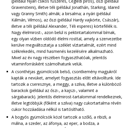
(például Nyári csíkos fűszeres, Ceglédi piros), őszi (például
Gravensteini), illetve téli (például Jonathán, Starking, Idared
vagy Granny Smith) almák; a birsalma; a nyári (például
Kálmán, Vilmos), az őszi (például Hardy vajkörte, Császár),
illetve a téli (például Alexander, Téli esperes) körtefélék is.
Nagy élelmirost-, azon belül is pektintartalommal bírnak,
egy olyan vízben oldódó élelmi rosttal, amely a szervezetbe
kerülve megváltoztatja a széklet víztartalmát, ezért mind
székrekedés, mind hasmenés kezelésére alkalmazható.
Mivel az év nagy részében fogyaszthatóak, jelentős
vitaminforrásként számolhatunk velük.
A csonthéjas gyümölcsök belső, csontkemény magjukról
kapták a nevüket, amelyet fogyasztás előtt eltávolítunk. Ide
tartozik a cseresznye, a meggy, a szilva, illetve a különböző
barackok (például az őszi-, a kajszi-, valamint a
sárgabarack). Jelentős élelmirost-tartalommal rendelkeznek,
illetve legtöbbjük (főként a szilva) nagy cukortartalma révén
cukor hozzáadása nélkül is tartósítható.
A bogyós gyümölcsök közé tartozik a szőlő, a ribizli, a
málna, a szeder, az áfonya, az eper, a bodza, a