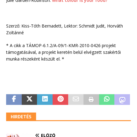
Julie Garden-Robinson:
What colour is your food?
Szerző: Kiss-Tóth Bernadett, Lektor: Schmidt Judit, Horváth
Zoltánné
* A cikk a TÁMOP-6.1.2/A-09/1-KMR-2010-0426 projekt
támogatásával, a projekt keretén belül elvégzett szakértői
munka részeként készült el. *
HIRDETÉS
ELŐZŐ