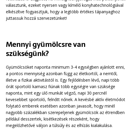
választunk, ezeket nyersen vagy kímélő konyhatechnológiával
elkészítve fogyasztjuk, hogy a legtöbb értékes tápanyaghoz
juttassuk hozzá szervezetünket!
Mennyi gyümölcsre van
szükségünk?
Gyümölcsöket naponta minimum 3-4 egységben ajánlott enni,
a pontos mennyiség azonban függ az életkortól, a nemtől,
illetve a fizikai aktivitástól is. Egy fejlődésben lévő, napi több
órát sportoló kamasz fiúnak több egységre van szüksége
naponta, mint egy ülő munkát végző, napi 30 percnél
kevesebbet sportoló, felnőtt nőnek. A kevésbé aktív életmódot
folytató emberek esetében azonban javasolt, hogy minél
nagyobb százalékban szerepeljenek gyümölcsök az étrendben
például desszertek, kisétkezések részeként, hogy
megelőzhetővé váljon a túlsúly és az elhízás kialakulása.