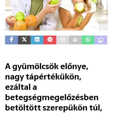
A gyümölcsök előnye,
nagy tápértékükön,
ezáltal a
betegségmegelőzésben
betöltött szerepükön túl,