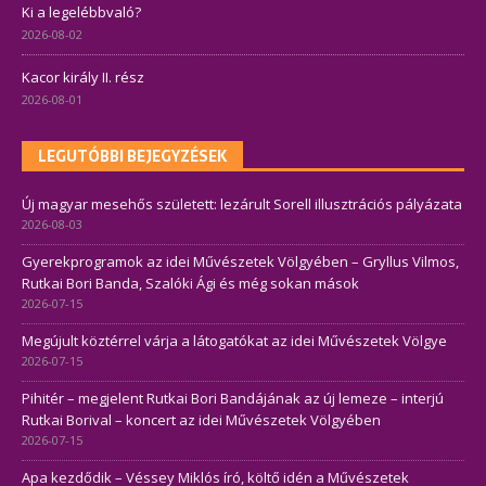
Ki a legelébbvaló?
2026-08-02
Kacor király II. rész
2026-08-01
LEGUTÓBBI BEJEGYZÉSEK
Új magyar mesehős született: lezárult Sorell illusztrációs pályázata
2026-08-03
Gyerekprogramok az idei Művészetek Völgyében – Gryllus Vilmos,
Rutkai Bori Banda, Szalóki Ági és még sokan mások
2026-07-15
Megújult köztérrel várja a látogatókat az idei Művészetek Völgye
2026-07-15
Pihitér – megjelent Rutkai Bori Bandájának az új lemeze – interjú
Rutkai Borival – koncert az idei Művészetek Völgyében
2026-07-15
Apa kezdődik – Véssey Miklós író, költő idén a Művészetek