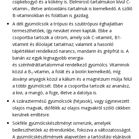
csipkebogyó és a kökény is. Élelmirost-tartalmukon kívül C-
vitamin-, illetve antioxidáns-tartalmuk is kiemelkedő. A szőlő
B-vitaminokban és folátban is gazdag.
A déli gyümölcsök a trópusi és szubtrópusi éghajlatban
termeszthetőek, így nevüket innen kapták. Ebbe a
csoportba tartozik a citrom, amely sok C-vitamint, B1-
vitamint és illóolajat tartalmaz; valamint a hasonló
tápértékkel rendelkező narancs, mandarin és grépfrút is. A
banán az egyik legnagyobb energia-
és szénhidráttartalommal rendelkező gyümölcs. Vitaminok
közül a B
-vitamin, a folát és a biotin kiemelkedő, míg
1
ásványi anyagok közül a kálium és a magnézium múlja felül
a többi gyümölcsét. Ebbe a csoportba tartozik az ananász,
a kivi, a mangó, a füge, illetve a datolya is.
A száraztermésű gyümölcsök (héjasok), vagy úgynevezett
olajos magvak, diófélék az olajos magvakról szóló cikkben
kerülnek említésre.
Sokféle gyümölcskészítményt ismerünk, amelyek
beilleszthetőek az étrendünkbe, fokozva a változatosságot.
A gyümölcskészítmények alapvetően a tartósítási eljárások