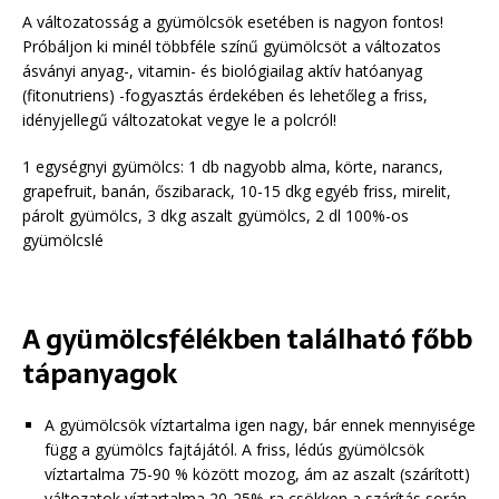
A változatosság a gyümölcsök esetében is nagyon fontos!
Próbáljon ki minél többféle színű gyümölcsöt a változatos
ásványi anyag-, vitamin- és biológiailag aktív hatóanyag
(fitonutriens) -fogyasztás érdekében és lehetőleg a friss,
idényjellegű változatokat vegye le a polcról!
1 egységnyi gyümölcs: 1 db nagyobb alma, körte, narancs,
grapefruit, banán, őszibarack, 10-15 dkg egyéb friss, mirelit,
párolt gyümölcs, 3 dkg aszalt gyümölcs, 2 dl 100%-os
gyümölcslé
A gyümölcsfélékben található főbb
tápanyagok
A gyümölcsök víztartalma igen nagy, bár ennek mennyisége
függ a gyümölcs fajtájától. A friss, lédús gyümölcsök
víztartalma 75-90 % között mozog, ám az aszalt (szárított)
változatok víztartalma 20-25%-ra csökken a szárítás során.