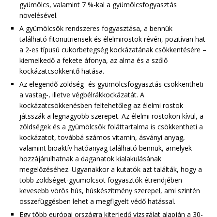
gyümölcs, valamint 7 %-kal a gyümölcsfogyasztás
növelésével.
A gyümölcsök rendszeres fogyasztása, a bennük
található fitonutriensek és élelmirostok révén, pozitívan hat
a 2-es típusú cukorbetegség kockázatának csökkentésére –
kiemelkedő a fekete áfonya, az alma és a szőlő
kockázatcsökkentő hatása.
Az elegendő zöldség- és gyümölcsfogyasztás csökkentheti
a vastag-, illetve végbélrákkockázatát. A
kockázatcsökkenésben feltehetőleg az élelmi rostok
játsszák a legnagyobb szerepet. Az élelmi rostokon kívül, a
zöldségek és a gyümölcsök foláttartalma is csökkentheti a
kockázatot, továbbá számos vitamin, ásványi anyag,
valamint bioaktív hatóanyag található bennük, amelyek
hozzájárulhatnak a daganatok kialakulásának
megelőzéséhez. Ugyanakkor a kutatók azt találták, hogy a
több zöldséget-gyümölcsöt fogyasztók étrendjében
kevesebb vörös hús, húskészítmény szerepel, ami szintén
összefüggésben lehet a megfigyelt védő hatással.
Egy több európai országra kiterjedő vizsgálat alapján a 30-