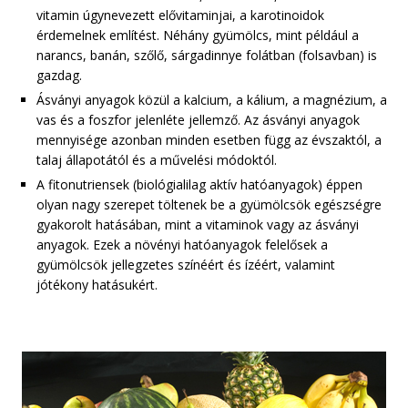
vitamin úgynevezett elővitaminjai, a karotinoidok
érdemelnek említést. Néhány gyümölcs, mint például a
narancs, banán, szőlő, sárgadinnye folátban (folsavban) is
gazdag.
Ásványi anyagok közül a kalcium, a kálium, a magnézium, a
vas és a foszfor jelenléte jellemző. Az ásványi anyagok
mennyisége azonban minden esetben függ az évszaktól, a
talaj állapotától és a művelési módoktól.
A fitonutriensek (biológialilag aktív hatóanyagok) éppen
olyan nagy szerepet töltenek be a gyümölcsök egészségre
gyakorolt hatásában, mint a vitaminok vagy az ásványi
anyagok. Ezek a növényi hatóanyagok felelősek a
gyümölcsök jellegzetes színéért és ízéért, valamint
jótékony hatásukért.