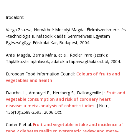
Irodalom:
Varga Zsuzsa, Horváthné Mosolyi Magda: Élelmiszerismeret és
–technológia II. Második kiadás. Semmelweis Egyetem
Egészségügyi Főiskolai Kar, Budapest, 2004.
Antal Magda, Barna Mária, et al., Rodler Imre (szerk.):
Táplálkozási ajánlások, adatok a tápanyagtáblázatból, 2004.
European Food Information Council:
Colours of fruits and
vegetables and health
Dauchet L., Amouyel P., Hercberg S., Dallongeville J.:
Fruit and
vegetable consumption and risk of coronary heart
disease: a meta-analysis of cohort studies.
J Nutr.,
136(10):2588-2593, 2006 Oct.
Carter P et al:
Fruit and vegetable intake and incidence of
type 2 diabetes mellitus: systematic review and meta-