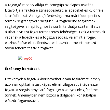
A ragyogó mosoly alfája és ómegája az alapos tisztítás.
Eltávolítja a felületi elszíneződéseket, a lepedéket és különféle
lerakódásokat. A ragyogó fehérséget ma már több speciális
termék segítségével érhetjük el. A fogfehérítő fogkrémek
segítségével a napi fogmosás során tarthatja szinten, illetve
állíthatja vissza fogai természetes fehérségét. Ezek a termékek
védenek a lepedék és a fogszuvasodás, valamint a fogak
elszíneződése ellen. Rendszeres használat mellett hosszú
távon fehérré teszik a fogakat.
Érzékeny kortársak
Érzékenyek a fogai? Akkor bevethet olyan fogkrémet, amely
azonnali optikai hatást képes elérni, világosabbá téve ezzel
fogait. A sárgás árnyalatú fogak így bizonyos ideig fehérnek
tűnnek. Amennyiben nem biztos a dolgában, konzultáljon
először fogorvosával.