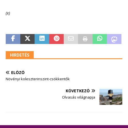
(x)
HIRDETÉS
ELŐZŐ
Növényi koleszterinszint-csökkentők
KÖVETKEZŐ
Olvasás világnapja