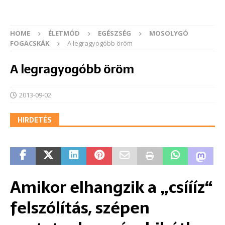
HOME
ÉLETMÓD
EGÉSZSÉG
MOSOLYGÓ
FOGACSKÁK
A legragyogóbb öröm
A legragyogóbb öröm
2013-09-02
HIRDETÉS
Amikor elhangzik a „csíííz“
felszólítás, szépen