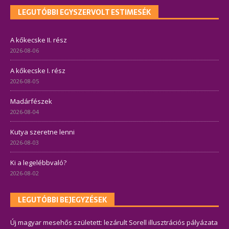
LEGUTÓBBI EGYSZERVOLT ESTIMESÉK
A kőkecske II. rész
2026-08-06
A kőkecske I. rész
2026-08-05
Madárfészek
2026-08-04
Kutya szeretne lenni
2026-08-03
Ki a legelébbvaló?
2026-08-02
LEGUTÓBBI BEJEGYZÉSEK
Új magyar mesehős született: lezárult Sorell illusztrációs pályázata