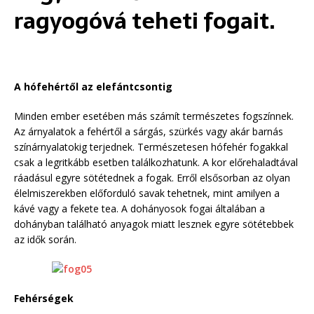
ragyogóvá teheti fogait.
A hófehértől az elefántcsontig
Minden ember esetében más számít természetes fogszínnek.
Az árnyalatok a fehértől a sárgás, szürkés vagy akár barnás
színárnyalatokig terjednek. Természetesen hófehér fogakkal
csak a legritkább esetben találkozhatunk. A kor előrehaladtával
ráadásul egyre sötétednek a fogak. Erről elsősorban az olyan
élelmiszerekben előforduló savak tehetnek, mint amilyen a
kávé vagy a fekete tea. A dohányosok fogai általában a
dohányban található anyagok miatt lesznek egyre sötétebbek
az idők során.
Fehérségek