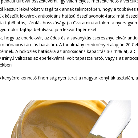
 például túróval összekeverni. Így valamelyest mérsékelhető a vércuk
ól készült lekvárokat vizsgáltak annak tekintetében, hogy a többéves
őlük készült lekvárok antioxidáns hatású összflavonoid-tartalmát össz
iatt (hőhatás, tárolás hosszúsága) a C-vitamin-tartalom a nyers gy
yümölcs fajtája befolyásolja a lekvár tápértékét.
, hogy az eperlekvár, az édes és a savanykás cseresznyelekvár antiox
om hónapos tárolás hatására. A tanulmány eredményei alapján 20 Cel
rténnek. A hőközlés hatására az antioxidáns kapacitás 30-41%-át, a C-
v irányú változás az eperlekvárnál volt tapasztalható, vagyis az anti
ékben.
bb kenyérre kenhető finomság nyer teret a magyar konyhák asztalán, 