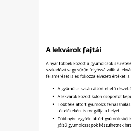
A lekvárok fajtái
A nyár többek között a gyümölcsök szüretelé
szakadóvá vagy sűrűn folyóssá válik. A lekv
felismerését is és fokozza élvezeti értékét is.
A gyümölcs szitán áttört ehető részéb
A lekvárok között külön csoportot kép
Többféle áttört gyümölcs felhasználá
töltelékeként is megállja a helyét.
Többnyire egyféle áttört gyümölcsből 
jóízű gyümölcssajtok készülhetnek bir