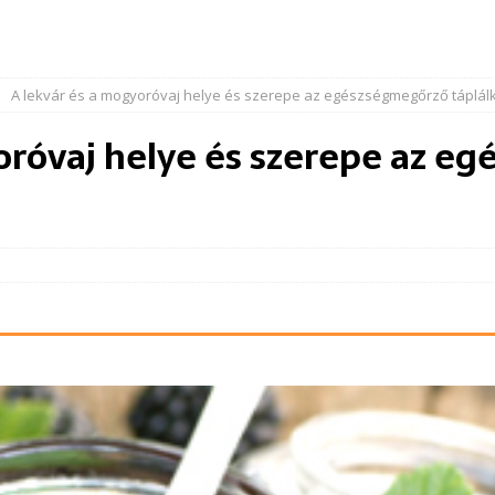
A lekvár és a mogyoróvaj helye és szerepe az egészségmegőrző táplá
oróvaj helye és szerepe az e