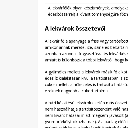
A lekvárfélék olyan készítmények, amelyeket
édesítőszerrel) a kívánt töménységűre főzn
A lekvárok összetevői
A lekvár fő alapanyaga a friss vagy tartósít
amikor annak mérete, íze, színe és beltartal
azonban azonnali fogyasztásra és lekvárkészí
amiatt is különbözik a többi lekvártól, hogy 
A gyümölcs mellett a lekvárok másik fő alkot
édes íz kialakításán kívül a tartósításban i
cukor mellett a hőkezelés is tartósító hatás
ezeknek nagyobb a cukortartalma.
A házi készítésű lekvárok esetén más összetev
nem használhatja (tartósítószerként való ha
nem kívánt hatásai miatt mégsem javasolt (a s
gyomorfekélyt okozhatnak). Az iparilag előál
gyümölcsök leve, a habzásgátló zsírok és ol