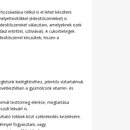
ozzáadása nélkül is el lehet készíteni
lyettesítőkkel (édesítőszerekkel) is
édesítőszereket választani, amelyeknek ezek
 eritrittel, sztíviával). A cukorbetegek
sítőszerrel készültek, hiszen a
gletünk kielégítéséhez, jelentős víztartalmuk
következtében a gyümölcsök vitamin- és
normál testtömeg elérése, megtartása
ült lekvárt is.
lmazható többek közt székrekedés kezelésére.
ménnyel fogyasztani, vagy