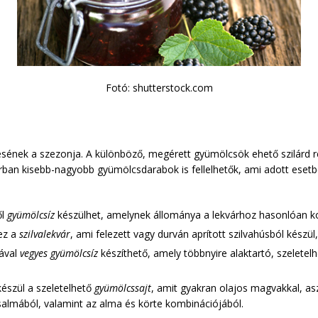
Fotó: shutterstock.com
sének a szezonja. A különböző, megérett gyümölcsök ehető szilárd r
árban kisebb-nagyobb gyümölcsdarabok is fellelhetők, ami adott eset
ől
gyümölcsíz
készülhet, amelynek állománya a lekvárhoz hasonlóan ko
ez a
szilvalekvár
, ami felezett vagy durván aprított szilvahúsból készü
sával
vegyes gyümölcsíz
készíthető, amely többnyire alaktartó, szeletel
készül a szeletelhető
gyümölcssajt
, amit gyakran olajos magvakkal, as
salmából, valamint az alma és körte kombinációjából.