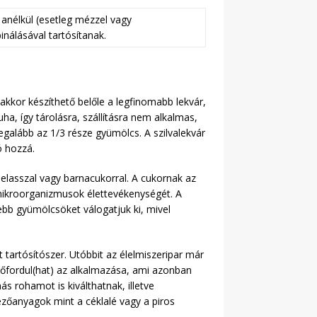
 anélkül (esetleg mézzel vagy
nálásával tartósítanak.
akkor készíthető belőle a legfinomabb lekvár,
ha, így tárolásra, szállításra nem alkalmas,
egalább az 1/3 része gyümölcs. A szilvalekvár
ó hozzá.
melasszal vagy barnacukorral. A cukornak az
a mikroorganizmusok élettevékenységét. A
ebb gyümölcsöket válogatjuk ki, mivel
 tartósítószer. Utóbbit az élelmiszeripar már
lőfordul(hat) az alkalmazása, ami azonban
s rohamot is kiválthatnak, illetve
ezőanyagok mint a céklalé vagy a piros