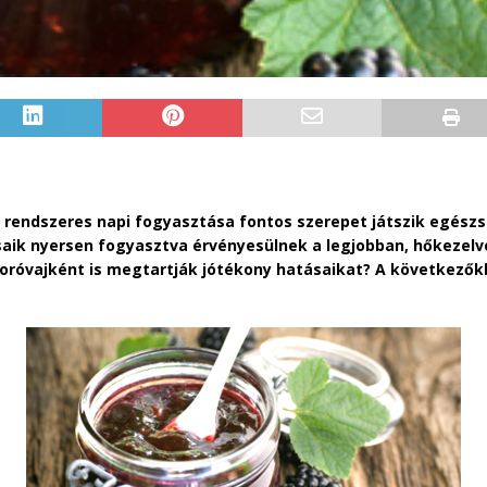
k rendszeres napi fogyasztása fontos szerepet játszik egé
aik nyersen fogyasztva érvényesülnek a legjobban, hőkezelve
yoróvajként is megtartják jótékony hatásaikat? A következők