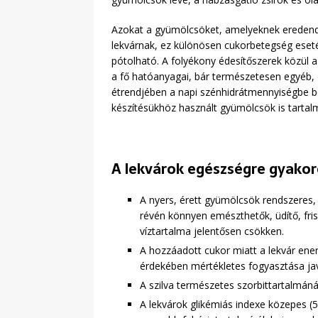
Azokat a gyümölcsöket, amelyeknek eredendően
lekvárnak, ez különösen cukorbetegség esetén
pótolható. A folyékony édesítőszerek közül 
a fő hatóanyagai, bár természetesen egyéb, en
étrendjében a napi szénhidrátmennyiségbe bes
készítésükhöz használt gyümölcsök is tartal
A lekvárok egészségre gyakor
A nyers, érett gyümölcsök rendszeres, 
révén könnyen emészthetők, üdítő, fri
víztartalma jelentősen csökken.
A hozzáadott cukor miatt a lekvár en
érdekében mértékletes fogyasztása java
A szilva természetes szorbittartalmánál
A lekvárok glikémiás indexe közepes (5