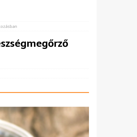
lkozásban
gészségmegőrző