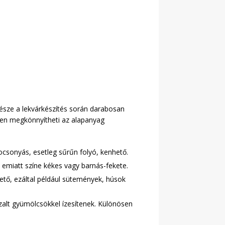
észe a lekvárkészítés során darabosan
ben megkönnyítheti az alapanyag
csonyás, esetleg sűrűn folyó, kenhető.
l, emiatt színe kékes vagy barnás-fekete.
hető, ezáltal például sütemények, húsok
zalt gyümölcsökkel ízesítenek. Különösen