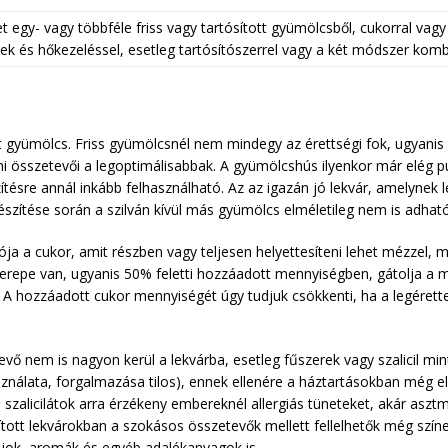
 egy- vagy többféle friss vagy tartósított gyümölcsből, cukorral vagy
ek és hőkezeléssel, esetleg tartósítószerrel vagy a két módszer kombi
ott gyümölcs. Friss gyümölcsnél nem mindegy az érettségi fok, ugyanis 
mi összetevői a legoptimálisabbak. A gyümölcshús ilyenkor már elég pu
tésre annál inkább felhasználható. Az az igazán jó lekvár, amelynek l
készítése során a szilván kívül más gyümölcs elméletileg nem is adhat
ója a cukor, amit részben vagy teljesen helyettesíteni lehet mézzel, 
s szerepe van, ugyanis 50% feletti hozzáadott mennyiségben, gátolja 
ú. A hozzáadott cukor mennyiségét úgy tudjuk csökkenti, ha a legérett
ő nem is nagyon kerül a lekvárba, esetleg fűszerek vagy szalicil mint
sználata, forgalmazása tilos), ennek ellenére a háztartásokban még e
zalicilátok arra érzékeny embereknél allergiás tüneteket, akár asztmá
lított lekvárokban a szokásos összetevők mellett fellelhetők még szín
ajok, aromák és egyéb adalékanyagok is.