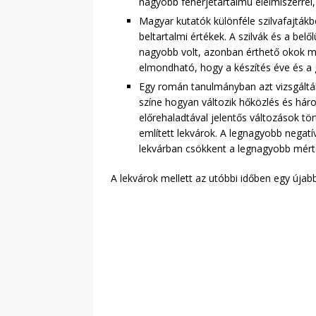
nagyobb fehérjetartalmú élelmiszerrel,
Magyar kutatók különféle szilvafajtákb
beltartalmi értékek. A szilvák és a bel
nagyobb volt, azonban érthető okok m
elmondható, hogy a készítés éve és a g
Egy román tanulmányban azt vizsgálták
színe hogyan változik hőközlés és hár
előrehaladtával jelentős változások tö
említett lekvárok. A legnagyobb negatí
lekvárban csökkent a legnagyobb mért
A lekvárok mellett az utóbbi időben egy úja