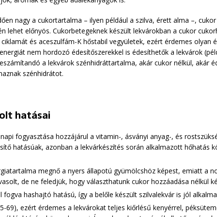
 nagy a cukortartalma – ilyen például a szilva, érett alma –, cukor h
 lehet előnyös. Cukorbetegeknek készült lekvárokban a cukor cukorhe
a ciklamát és aceszulfám-K hőstabil vegyületek, ezért érdemes olyan 
ergiát nem hordozó édesítőszerekkel is édesíthetők a lekvárok (például
zámítandó a lekvárok szénhidráttartalma, akár cukor nélkül, akár éde
maznak szénhidrátot.
olt hatásai
napi fogyasztása hozzájárul a vitamin-, ásványi anyag-, és rostszüksé
ssítő hatásúak, azonban a lekvárkészítés során alkalmazott hőhatás 
ergiatartalma megnő a nyers állapotú gyümölcshöz képest, emiatt a 
solt, de ne feledjük, hogy választhatunk cukor hozzáadása nélkül kész
 fogva hashajtó hatású, így a belőle készült szilvalekvár is jól alka
5-69), ezért érdemes a lekvárokat teljes kiőrlésű kenyérrel, péksüte