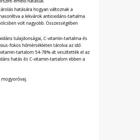
orszint-emelő hatásuk.
 tárolás hatására hogyan változnak a
ehasonlítva a lekvárok antioxidáns-tartalma
ümölcsben volt nagyobb. Összességében
idáns tulajdonságai, C-vitamin-tartalma és
sius-fokos hőmérsékleten tárolva az idő
vitamin-tartalom 54-78%-át veszítették el az
oxidáns hatás és C-vitamin-tartalom ebben a
a mogyoróvaj.