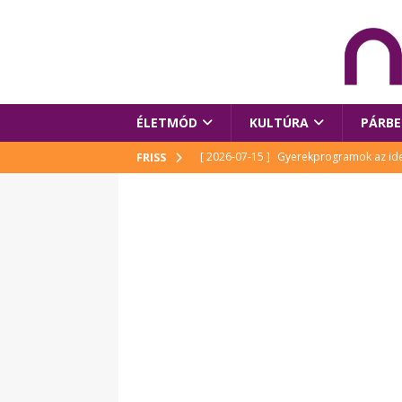
ÉLETMÓD
KULTÚRA
PÁRBE
[ 2026-07-15 ]
Gyerekprogramok az idei
FRISS
Szalóki Ági és még sokan mások
KUL
[ 2026-07-15 ]
Megújult köztérrel várja
[ 2026-07-15 ]
Pihitér – megjelent Rutka
idei Művészetek Völgyében
KULTÚR
[ 2026-06-29 ]
Apa kezdődik – Véssey Mi
[ 2026-08-03 ]
Új magyar mesehős születe