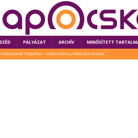
SZÉD
PÁLYÁZAT
ARCHÍV
MINŐSÍTETT TARTALM
 Művészetek Völgyében – Gryllus Vilmos, Rutkai Bori Banda,
TÚRA
 a látogatókat az idei Művészetek Völgye
CSALÁD
i Bori Bandájának az új lemeze – interjú Rutkai Borival – koncert az
A
klós író, költő idén a Művészetek Völgyében is fellép
KÖNYV
tt: lezárult Sorell illusztrációs pályázata
CSALÁD