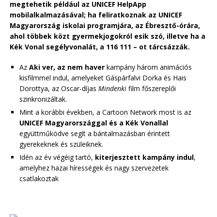
megtehetik például az UNICEF HelpApp
mobilalkalmazásával; ha feliratkoznak az UNICEF
Magyarország iskolai programjára, az Ébresztő-órára,
ahol többek közt gyermekjogokról esik szó, illetve ha a
Kék Vonal segélyvonalát, a 116 111 – ot tárcsázzák.
Az
Aki ver, az nem haver
kampány három animációs
kisfilmmel indul, amelyeket Gáspárfalvi Dorka és Hais
Dorottya, az Oscar-díjas
Mindenki
film főszereplői
szinkronizáltak.
Mint a korábbi években, a Cartoon Network most is az
UNICEF Magyarországgal és a Kék Vonallal
együttműködve segít a bántalmazásban érintett
gyerekeknek és szüleiknek.
Idén az év végéig tartó,
kiterjesztett kampány indul
,
amelyhez hazai hírességek és nagy szervezetek
csatlakoztak