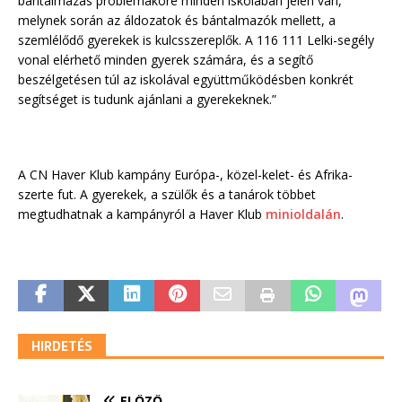
bántalmazás problémaköre minden iskolában jelen van,
melynek során az áldozatok és bántalmazók mellett, a
szemlélődő gyerekek is kulcsszereplők. A 116 111 Lelki-segély
vonal elérhető minden gyerek számára, és a segítő
beszélgetésen túl az iskolával együttműködésben konkrét
segítséget is tudunk ajánlani a gyerekeknek.”
A CN Haver Klub kampány Európa-, közel-kelet- és Afrika-
szerte fut. A gyerekek, a szülők és a tanárok többet
megtudhatnak a kampányról a Haver Klub
minioldalán
.
HIRDETÉS
ELŐZŐ