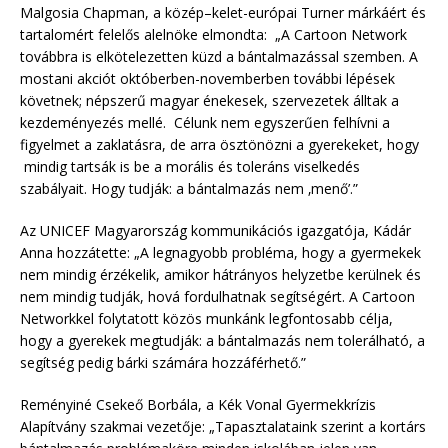
Malgosia Chapman, a közép–kelet-európai Turner márkáért és
tartalomért felelős alelnöke elmondta: „A Cartoon Network
továbbra is elkötelezetten küzd a bántalmazással szemben. A
mostani akciót októberben-novemberben további lépések
követnek; népszerű magyar énekesek, szervezetek álltak a
kezdeményezés mellé. Célunk nem egyszerűen felhívni a
figyelmet a zaklatásra, de arra ösztönözni a gyerekeket, hogy
mindig tartsák is be a morális és toleráns viselkedés
szabályait. Hogy tudják: a bántalmazás nem ‚menő’.”
Az UNICEF Magyarország kommunikációs igazgatója, Kádár
Anna hozzátette: „A legnagyobb probléma, hogy a gyermekek
nem mindig érzékelik, amikor hátrányos helyzetbe kerülnek és
nem mindig tudják, hová fordulhatnak segítségért. A Cartoon
Networkkel folytatott közös munkánk legfontosabb célja,
hogy a gyerekek megtudják: a bántalmazás nem tolerálható, a
segítség pedig bárki számára hozzáférhető.”
Reményiné Csekeő Borbála, a Kék Vonal Gyermekkrízis
Alapítvány szakmai vezetője: „Tapasztalataink szerint a kortárs