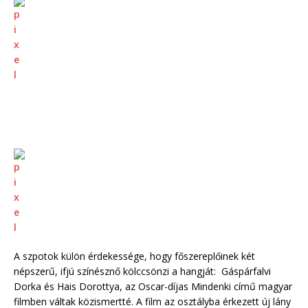
A szpotok külön érdekessége, hogy főszereplőinek két
népszerű, ifjú színésznő kölccsönzi a hangját: Gáspárfalvi
Dorka és Hais Dorottya, az Oscar-díjas Mindenki című magyar
filmben váltak közismertté. A film az osztályba érkezett új lány