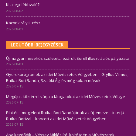
Ki a legelébbvaló?
2026-08-02
Kacor király II. rész
2026-08-01
LEGUTÓBBI BEJEGYZÉSEK
Új magyar mesehős született: lezárult Sorell illusztrációs pályázata
2026-08-03
Gyerekprogramok az idei Művészetek Völgyében – Gryllus Vilmos,
Rutkai Bori Banda, Szalóki Ági és még sokan mások
2026-07-15
Megújult köztérrel várja a látogatókat az idei Művészetek Völgye
2026-07-15
Pihitér – megjelent Rutkai Bori Bandájának az új lemeze – interjú
Rutkai Borival – koncert az idei Művészetek Völgyében
2026-07-15
Apa kezdődik – Véssey Miklós író, költő idén a Művészetek