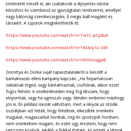
történetét meséli el, aki csatlakozik a díjnyertes iskolai
kórushoz és szembesül az igazságtalan rendszerrel, amellyel
nagy bátorság szembeszegülni, ő mégis kiáll magáért és
társaiért. A szpotok megtekinthetők itt:
https://www.youtube.com/watch?v=Tw1C-pCp8uk
https://www.youtube.com/watch?v=14XArp1z-UM
https://www.youtube.com/watch?v=r0VXUuqgjAE
Dorottya és Dorka saját tapasztalataikról is beszélt a
bántalmazás elleni kampány kapcsán: „Ha folyamatosan
zaklatnak téged, vagy bántalmaznak, csúfolnak, akkor ezzel
fogsz felnőni. A viselkedéseden meg fog látszani, hogy
elnyomtak, vagy ha agresszív vagy. Minden emberen máshogy
jön ki. Én például iskolát váltottam, mert a lányok az ötödik
osztályban azt hitték, hogy felnőttek, elkezdték sminkelni
magukat, magassarkút hordtak, míg én sportcipőt hordtam,
nem sminkeltem magam, és ezért úgy éreztem, hogy nem
tartozom közéjük. Inkább a fiúkkal lógtam, és emiatt a lányok