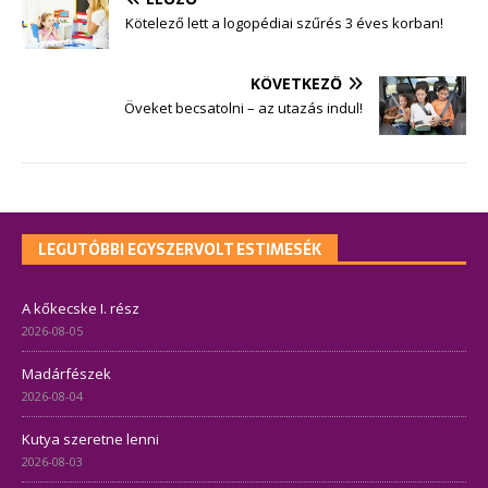
Kötelező lett a logopédiai szűrés 3 éves korban!
KÖVETKEZŐ
Öveket becsatolni – az utazás indul!
LEGUTÓBBI EGYSZERVOLT ESTIMESÉK
A kőkecske I. rész
2026-08-05
Madárfészek
2026-08-04
Kutya szeretne lenni
2026-08-03