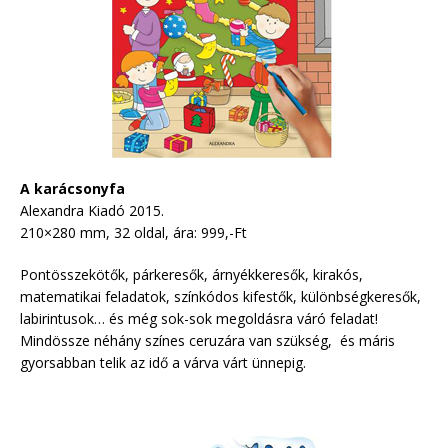
A karácsonyfa
Alexandra Kiadó 2015.
210×280 mm, 32 oldal, ára: 999,-Ft
Pontösszekötők, párkeresők, árnyékkeresők, kirakós,
matematikai feladatok, színkódos kifestők, különbségkeresők,
labirintusok… és még sok-sok megoldásra váró feladat!
Mindössze néhány színes ceruzára van szükség, és máris
gyorsabban telik az idő a várva várt ünnepig.