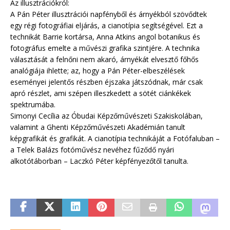
Az illusztrációkról:
A Pán Péter illusztrációi napfényből és árnyékból szövődtek
egy régi fotográfiai eljárás, a cianotípia segítségével. Ezt a
technikát Barrie kortársa, Anna Atkins angol botanikus és
fotográfus emelte a művészi grafika szintjére. A technika
választását a felnőni nem akaró, árnyékát elvesztő főhős
analógiája ihlette; az, hogy a Pán Péter-elbeszélések
eseményei jelentős részben éjszaka játszódnak, már csak
apró részlet, ami szépen illeszkedett a sötét ciánkékek
spektrumába.
Simonyi Cecília az Óbudai Képzőművészeti Szakiskolában,
valamint a Ghenti Képzőművészeti Akadémián tanult
képgrafikát és grafikát. A cianotípia technikáját a Fotófaluban –
a Telek Balázs fotóművész nevéhez fűződő nyári
alkotótáborban – Laczkó Péter képfényezőtől tanulta.