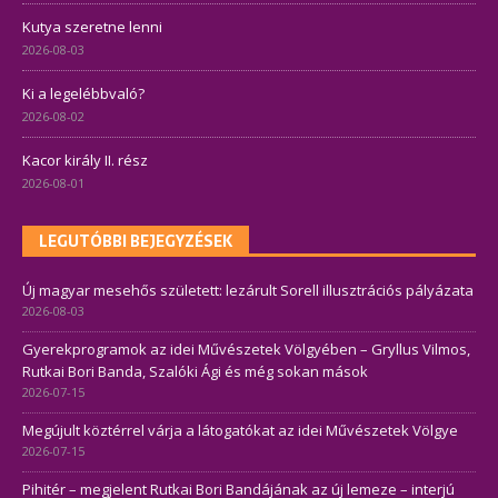
Kutya szeretne lenni
2026-08-03
Ki a legelébbvaló?
2026-08-02
Kacor király II. rész
2026-08-01
LEGUTÓBBI BEJEGYZÉSEK
Új magyar mesehős született: lezárult Sorell illusztrációs pályázata
2026-08-03
Gyerekprogramok az idei Művészetek Völgyében – Gryllus Vilmos,
Rutkai Bori Banda, Szalóki Ági és még sokan mások
2026-07-15
Megújult köztérrel várja a látogatókat az idei Művészetek Völgye
2026-07-15
Pihitér – megjelent Rutkai Bori Bandájának az új lemeze – interjú