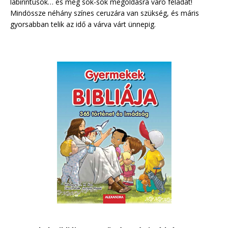
labirintusok… és még sok-sok megoldásra váró feladat!
Mindössze néhány színes ceruzára van szükség, és máris
gyorsabban telik az idő a várva várt ünnepig.