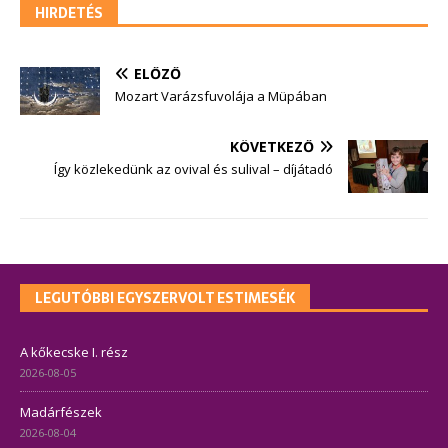
HIRDETÉS
ELŐZŐ
Mozart Varázsfuvolája a Müpában
KÖVETKEZŐ
Így közlekedünk az ovival és sulival – díjátadó
LEGUTÓBBI EGYSZERVOLT ESTIMESÉK
A kőkecske I. rész
2026-08-05
Madárfészek
2026-08-04