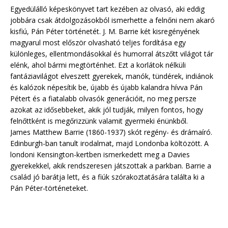
Egyedülálló képeskönyvet tart kezében az olvasó, aki eddig
jobbára csak átdolgozásokból ismerhette a felnőni nem akaró
kisfiú, Pán Péter történetét. J. M. Barrie két kisregényének
magyarul most először olvasható teljes fordítása egy
különleges, ellentmondásokkal és humorral átszőtt világot tár
elénk, ahol bármi megtörténhet. Ezt a korlátok nélküli
fantáziavilágot elveszett gyerekek, manók, tündérek, indiánok
és kalózok népesítik be, újabb és újabb kalandra hívva Pán
Pétert és a fiatalabb olvasók generációit, no meg persze
azokat az idősebbeket, akik jól tudják, milyen fontos, hogy
felnőttként is megőrizzünk valamit gyermeki énünkből.
James Matthew Barrie (1860-1937) skót regény- és drámaíró.
Edinburgh-ban tanult irodalmat, majd Londonba költözött. A
londoni Kensington-kertben ismerkedett meg a Davies
gyerekekkel, akik rendszeresen játszottak a parkban. Barrie a
család jó barátja lett, és a fiúk szórakoztatására találta ki a
Pán Péter-történeteket.