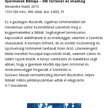
Gyermekek Bibliája – 365 történet és imádság
Alexandra Kiadó 2015.
155×180 mm, 496 oldal, ára: 5.800,-Ft
Ez a gazdagon illusztrált, izgalmas történetekkel teli
mesekönyv szinte észrevétlenül szeretteti meg a
kisgyermekekkel a Bibliát. Segítségével természetes
kapcsolatot alakíthatunk ki az imádsággal, valamint a Szentírás
olvasásával. A könnyen érthető, de az eredeti ószövetségi és
újszövetségi történetek tanítását hűen őrző, szívmelengető
bibliai meséket hozzájuk kapcsolódó imák, valamint színes és
vidám rajzok kísérik. A könyv szerkezete és kialakítása segít
abban, hogy a gyerekek később épp ilyen örömmel és
rendszerességgel forgassák a Szentírást is.
Gustavo Mazali nemzetközileg elismert illusztrátor, képes
Bibliáit milliós példányszámban adták el világszerte.
4-7 éveseknek