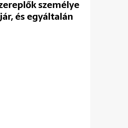
szereplők személye
ár, és egyáltalán