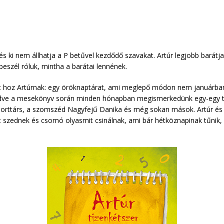
 és ki nem állhatja a P betűvel kezdődő szavakat. Artúr legjobb barátj
eszél róluk, mintha a barátai lennének.
ot hoz Artúrnak: egy öröknaptárat, ami meglepő módon nem januárb
ezdve a mesekönyv során minden hónapban megismerkedünk egy-egy tö
orttárs, a szomszéd Nagyfejű Danika és még sokan mások. Artúr és Li
t szednek és csomó olyasmit csinálnak, ami bár hétköznapinak tűnik, d