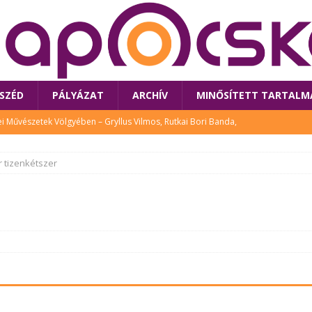
SZÉD
PÁLYÁZAT
ARCHÍV
MINŐSÍTETT TARTALM
 Művészetek Völgyében – Gryllus Vilmos, Rutkai Bori Banda,
TÚRA
r tizenkétszer
 a látogatókat az idei Művészetek Völgye
CSALÁD
i Bori Bandájának az új lemeze – interjú Rutkai Borival – koncert az
A
klós író, költő idén a Művészetek Völgyében is fellép
KÖNYV
tt: lezárult Sorell illusztrációs pályázata
CSALÁD