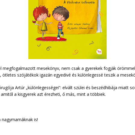
kel megfogalmazott mesekönyv, nem csak a gyerekek fogják örömmel h
ó, ötletes szójátékok igazán egyedivé és különlegessé teszik a mesek
ugója Artúr „különlegességei”: elvált szülei és beszédhibája miatt so
amitől a kisgyerek azt érezheti, ő más, mint a többiek.
 a nagymamáknak is!