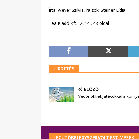
Írta: Weyer Szilvia, rajzok: Steiner Lídia
Tea Kiadó Kft., 2014., 48 oldal
HIRDETÉS
ELŐZŐ
Védőnőkkel, játékokkal a körn
LEGUTÓBBI EGYSZERVOLT ESTIMESÉK