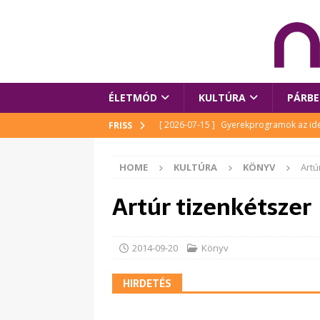
ÉLETMÓD
KULTÚRA
PÁRBE
[ 2026-07-15 ]
Gyerekprogramok az idei
FRISS
Szalóki Ági és még sokan mások
KUL
HOME
KULTÚRA
KÖNYV
Artú
[ 2026-07-15 ]
Megújult köztérrel várja
Artúr tizenkétszer
[ 2026-07-15 ]
Pihitér – megjelent Rutka
idei Művészetek Völgyében
KULTÚR
[ 2026-06-29 ]
Apa kezdődik – Véssey Mi
2014-09-20
Könyv
[ 2026-08-03 ]
Új magyar mesehős születe
HIRDETÉS