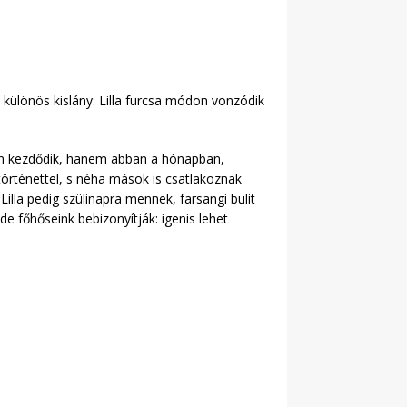
a különös kislány: Lilla furcsa módon vonzódik
an kezdődik, hanem abban a hónapban,
rténettel, s néha mások is csatlakoznak
lla pedig szülinapra mennek, farsangi bulit
e főhőseink bebizonyítják: igenis lehet