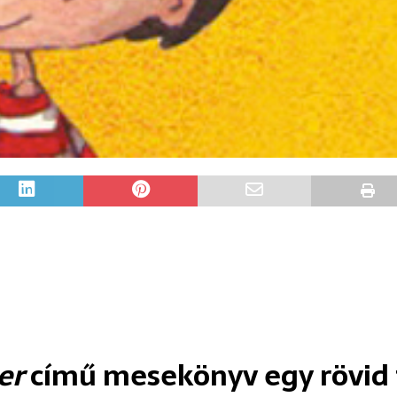
er
című mesekönyv egy rövid t