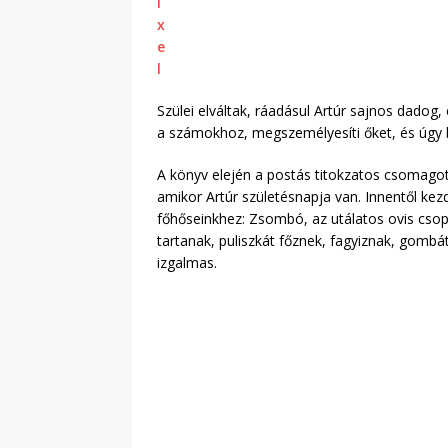
Szülei elváltak, ráadásul Artúr sajnos dadog,
a számokhoz, megszemélyesíti őket, és úgy b
A könyv elején a postás titokzatos csomag
amikor Artúr születésnapja van. Innentől k
főhőseinkhez: Zsombó, az utálatos ovis csop
tartanak, puliszkát főznek, fagyiznak, gombá
izgalmas.