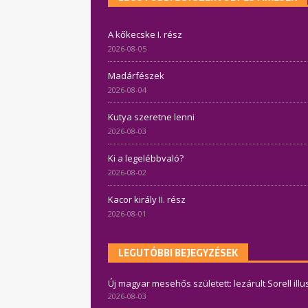
A kőkecske I. rész
2026-08-05
Madárfészek
2026-08-04
Kutya szeretne lenni
2026-08-03
Ki a legelébbvaló?
2026-08-02
Kacor király II. rész
2026-08-01
LEGUTÓBBI BEJEGYZÉSEK
Új magyar mesehős született: lezárult Sorell ill
2026-08-03