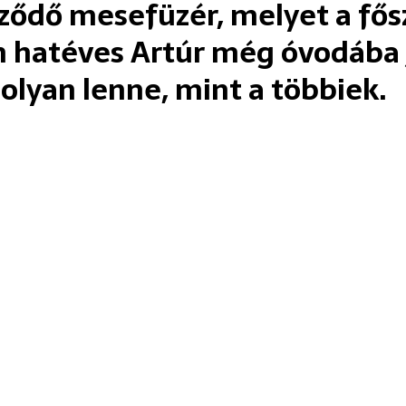
ződő mesefüzér, melyet a fő
n hatéves Artúr még óvodába j
olyan lenne, mint a többiek.