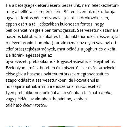
Ha a betegségek elkerüléséről beszélünk, nem feledkezhetünk
meg a bélflóra szerepéről sem. Bélrendszerünk mikroflórája
ugyanis fontos védelmi vonalat jelent a kórokozók ellen,
éppen ezért a téli időszakban különösen fontos, hogy
bélflóránkat megfelelően támogassuk. Szervezetünk számára
hasznos laktobacillusokat és bifidobaktériumokat (összefoglal
ó néven probiotikumokat) tartalmaznak az olyan savanyított
(élőflórás) tejkészítmények, mint például a joghurt és a kefir.
Bélflóránk egészségét az
úgynevezett prebiotikumok fogyasztásával is elősegíthetjük.
Ezek olyan emészthetetlen élelmiszer-összetevők, amelyek
elősegítik a hasznos baktériumtörzsek megtapadását és
szaporodását a szervezetünkben, de közvetlenül is
hozzájárulhatnak immunrendszerünk működéséhez.
Ilyen prebiotikumok például a csicsókában található
inulin
,
vagy például az almában, banánban, zabban
található
élelmi rostok
.