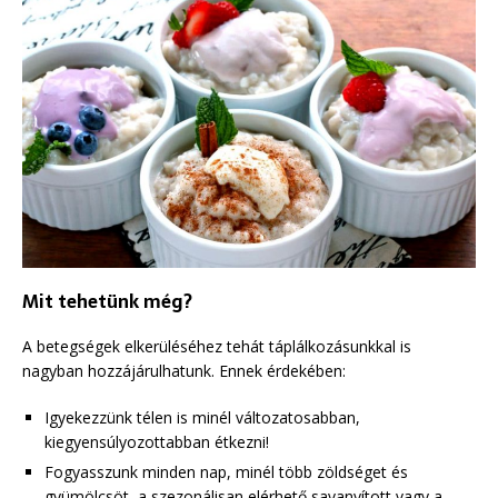
Mit tehetünk még?
A betegségek elkerüléséhez tehát táplálkozásunkkal is
nagyban hozzájárulhatunk. Ennek érdekében:
Igyekezzünk télen is minél változatosabban,
kiegyensúlyozottabban étkezni!
Fogyasszunk minden nap, minél több zöldséget és
gyümölcsöt, a szezonálisan elérhető,savanyított vagy a