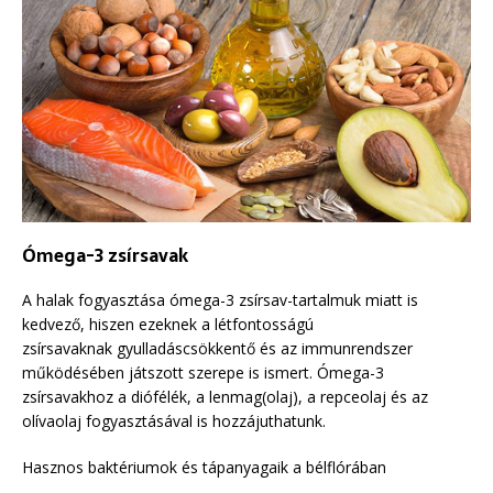
Ómega-3 zsírsavak
A halak fogyasztása ómega-3 zsírsav-tartalmuk miatt is
kedvező, hiszen ezeknek a létfontosságú
zsírsavaknak gyulladáscsökkentő és az immunrendszer
működésében játszott szerepe is ismert. Ómega-3
zsírsavakhoz a diófélék, a lenmag(olaj), a repceolaj és az
olívaolaj fogyasztásával is hozzájuthatunk.
Hasznos baktériumok és tápanyagaik a bélflórában