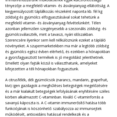
tényezője a megfelelő vitamin- és ásványianyag-ellátottság. A
kiegyensúlyozott táplálkozás részeként naponta kb. fél kg
zöldség és gyümölcs elfogyasztásával sokat tehetünk a
megfelelő vitamin- és ásványianyag-felvételünkért. Télen
azonban jellemzően szegényesebb a szezonális zöldség- és
gyümölcsválaszték, mint a tavaszi, nyári időszakban.
Szerencsére ilyenkor sem kell nélkülöznünk ezeket a tápláló
növényeket. A szupermarketekben ma már a legtöbb zöldség
és gyümölcs egész évben elérhető, és ezekben a hónapokban
a gyorsfagyasztott termékek is jó megoldást jelenthetnek.
Emellett olyan fajták közül is választhatunk, amelyeket
kifejezetten a téli hónapokban fogyasztunk.
A citrusfélék, déli gyümölcsök (narancs, mandarin, grapefruit,
kivi) igen gazdagok a meghűléses betegségek megelőzésére
és a már kialakult betegségek lefolyásának enyhítésére széles
körben alkalmazott C-vitaminban. Kiváló C-vitaminforrás a
savanyú káposzta is. A C-vitamin immunerősítő hatása több
funkciójának is köszönhető: szabályozza az immunsejtek
működését, antioxidáns hatással rendelkezik és a