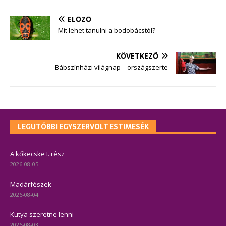
ELŐZŐ
Mit lehet tanulni a bodobácstól?
KÖVETKEZŐ
Bábszínházi világnap – országszerte
LEGUTÓBBI EGYSZERVOLT ESTIMESÉK
A kőkecske I. rész
2026-08-05
Madárfészek
2026-08-04
Kutya szeretne lenni
2026-08-03