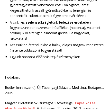
gyorsfagyasztott változatok közül válogatva, amit
kiegészíthetünk aszalt gyümölcsökkel is (energia- és
koncentrált cukortartalmuk figyelembevételével)!
A cink- és szelénszükségletünk fedezése érdekében
fogyasszunk rendszeresen húsféléket (naponta), valamint
próbáljuk ki a tengeri állatokat (például a kagylókat,
rákokat) is!
Iktassuk be étrendünkbe a halak, olajos magvak rendszeres
(hetente többszöri) fogyasztását!
Együnk naponta élőflórás tejkészítményeket!
Irodalom:
Rodler Imre (szerk.): Új Tápanyagtáblázat, Medicina, Budapest,
2005.
Magyar Dietetikusok Országos Szövetsége:
Táplálkozási
Akadémia Hírlevél
. V. évfolyam, 11. szám, 2012. november.