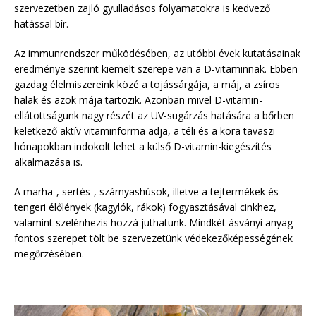
szervezetben zajló gyulladásos folyamatokra is kedvező
hatással bír.
Az immunrendszer működésében, az utóbbi évek kutatásainak
eredménye szerint kiemelt szerepe van a D-vitaminnak. Ebben
gazdag élelmiszereink közé a tojássárgája, a máj, a zsíros
halak és azok mája tartozik. Azonban mivel D-vitamin-
ellátottságunk nagy részét az UV-sugárzás hatására a bőrben
keletkező aktív vitaminforma adja, a téli és a kora tavaszi
hónapokban indokolt lehet a külső D-vitamin-kiegészítés
alkalmazása is.
A marha-, sertés-, szárnyashúsok, illetve a tejtermékek és
tengeri élőlények (kagylók, rákok) fogyasztásával cinkhez,
valamint szelénhezis hozzá juthatunk. Mindkét ásványi anyag
fontos szerepet tölt be szervezetünk védekezőképességének
megőrzésében.