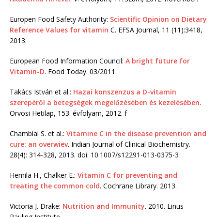
Europen Food Safety Authority:
Scientific Opinion on Dietary
Reference Values for vitamin
C. EFSA Journal, 11 (11):3418,
2013.
European Food Information Council:
A bright future for
Vitamin-D
. Food Today. 03/2011.
Takács István et al.:
Hazai konszenzus a D-vitamin
szerepéről a betegségek megelőzésében és kezelésében
.
Orvosi Hetilap, 153. évfolyam, 2012. f
Chambial S. et al.:
Vitamine C in the disease prevention and
cure: an overwiev
. Indian Journal of Clinical Biochemistry.
28(4): 314-328, 2013. doi: 10.1007/s12291-013-0375-3
Hemila H., Chalker E.:
Vitamin C for preventing and
treating the common cold
. Cochrane Library. 2013.
Victoria J. Drake:
Nutrition and Immunity
. 2010. Linus
Pauling Institute.