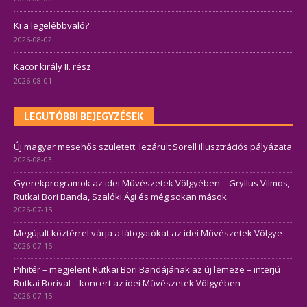
Ki a legelébbvaló?
2026-08-02
Kacor király II. rész
2026-08-01
LEGUTÓBBI BEJEGYZÉSEK
Új magyar mesehős született: lezárult Sorell illusztrációs pályázata
2026-08-03
Gyerekprogramok az idei Művészetek Völgyében – Gryllus Vilmos,
Rutkai Bori Banda, Szalóki Ági és még sokan mások
2026-07-15
Megújult köztérrel várja a látogatókat az idei Művészetek Völgye
2026-07-15
Pihitér – megjelent Rutkai Bori Bandájának az új lemeze – interjú
Rutkai Borival – koncert az idei Művészetek Völgyében
2026-07-15