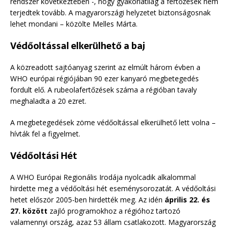
rendszer következtében -, hogy gyakorlatilag a fertőzések nem
terjedtek tovább. A magyarországi helyzetet biztonságosnak
lehet mondani – közölte Melles Márta.
Védőoltással elkerülhető a baj
A közreadott sajtóanyag szerint az elmúlt három évben a
WHO európai régiójában 90 ezer kanyaró megbetegedés
fordult elő. A rubeolafertőzések száma a régióban tavaly
meghaladta a 20 ezret.
A megbetegedések zöme védőoltással elkerülhető lett volna –
hívták fel a figyelmet.
Védőoltási Hét
A WHO Európai Regionális Irodája nyolcadik alkalommal
hirdette meg a védőoltási hét eseménysorozatát. A védőoltási
hetet először 2005-ben hirdették meg. Az idén
április 22. és
27. között
zajló programokhoz a régióhoz tartozó
valamennyi ország, azaz 53 állam csatlakozott. Magyarország