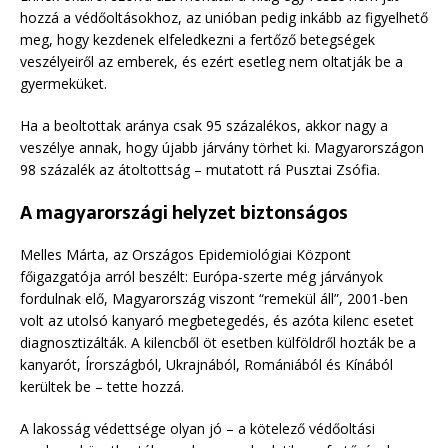
hozzá a védőoltásokhoz, az unióban pedig inkább az figyelhető
meg, hogy kezdenek elfeledkezni a fertőző betegségek
veszélyeiről az emberek, és ezért esetleg nem oltatják be a
gyermeküket.
Ha a beoltottak aránya csak 95 százalékos, akkor nagy a
veszélye annak, hogy újabb járvány törhet ki. Magyarországon
98 százalék az átoltottság – mutatott rá Pusztai Zsófia.
A magyarországi helyzet biztonságos
Melles Márta, az Országos Epidemiológiai Központ
főigazgatója arról beszélt: Európa-szerte még járványok
fordulnak elő, Magyarország viszont “remekül áll”, 2001-ben
volt az utolsó kanyaró megbetegedés, és azóta kilenc esetet
diagnosztizálták. A kilencből öt esetben külföldről hozták be a
kanyarót, Írországból, Ukrajnából, Romániából és Kínából
kerültek be – tette hozzá.
A lakosság védettsége olyan jó – a kötelező védőoltási