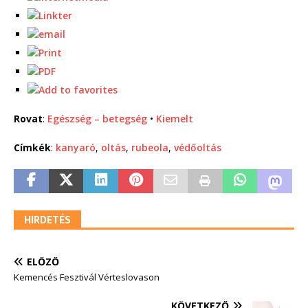
Rovat
:
Egészség – betegség
•
Kiemelt
Címkék
:
kanyaró
,
oltás
,
rubeola
,
védőoltás
HIRDETÉS
ELŐZŐ
Kemencés Fesztivál Vérteslovason
KÖVETKEZŐ