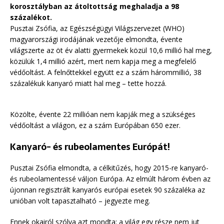
korosztályban az átoltottság meghaladja a 98
százalékot.
Pusztai Zsófia, az Egészségügyi Világszervezet (WHO)
magyarországi irodájának vezetője elmondta, évente
világszerte az öt év alatti gyermekek közül 10,6 millió hal meg,
közülük 1,4 millió azért, mert nem kapja meg a megfelelő
védőoltást. A felnőttekkel együtt ez a szám hárommillió, 38
százalékuk kanyaró miatt hal meg – tette hozzá.
Közölte, évente 22 millióan nem kapják meg a szükséges
védőoltást a világon, ez a szám Európában 650 ezer.
Kanyaró- és rubeolamentes Európát!
Pusztai Zsófia elmondta, a célkitűzés, hogy 2015-re kanyaró-
és rubeolamentessé váljon Európa. Az elmúlt három évben az
újonnan regisztrált kanyarós európai esetek 90 százaléka az
unióban volt tapasztalható – jegyezte meg.
Ennek okairól szólva azt mondta: a világ egy része nem jut