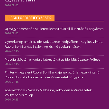
Kutya szeretne lenni
2026-08-03
LEGUTÓBBI BEJEGYZÉSEK
Új magyar mesehős született: lezárult Sorell illusztrációs pályázata
2026-08-03
Gyerekprogramok az idei Művészetek Völgyében – Gryllus Vilmos,
Rutkai Bori Banda, Szalóki Ági és még sokan mások
2026-07-15
Megújult köztérrel várja a látogatókat az idei Művészetek Völgye
2026-07-15
Pihitér – megjelent Rutkai Bori Bandájának az új lemeze – interjú
Rutkai Borival – koncert az idei Művészetek Völgyében
2026-07-15
Apa kezdődik – Véssey Miklós író, költő idén a Művészetek
Völgyében is fellép
2026-06-29