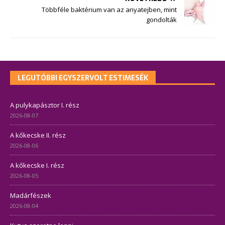
Többféle baktérium van az anyatejben, mint
gondolták
LEGUTÓBBI EGYSZERVOLT ESTIMESÉK
A pulykapásztor I. rész
2026-08-07
A kőkecske II. rész
2026-08-06
A kőkecske I. rész
2026-08-05
Madárfészek
2026-08-04