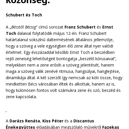
közönség.
Schubert és Toch
A „
Bécstől Bécsig
” című sorozat
Franz Schubert
és
Ernst
Toch
dalaival folytatódik május 12-én. Franz Schubert
határtalanul sokszínű daltermésének általános jellemzője,
hogy a szöveg a vele egységben élő zene által nyer valódi
értelmet. Egy évszázaddal később Ernst Toch a beszédben
rejlő zeneiség lehetőségeit bontogatja „beszélő kórusaival”,
melyekben nem a zene erősíti a szöveg jelentését, hanem
maga a szöveg válik zenévé ritmusa, hangsúlyai, hanglejtése,
dinamikája által. A két szerzőt így nemcsak az köti össze, hogy
mindketten Bécs városában éltek és alkottak, hanem az is,
hogy különösen fontos volt számukra zene és szó, beszéd és
zene kapcsolata.
A
Darázs Renáta
,
Kiss Péter
és a
Discantus
Énekegyüttes
előadásában megszólaló művekről
Fazekas