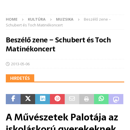
HOME
KULTÚRA
MUZSIKA
Beszélő zene –
Schubert és Toch Matinékoncert
Beszélő zene – Schubert és Toch
Matinékoncert
2013-05-06
HIRDETÉS
A Művészetek Palotája az
iskoláskorú gyerekeknek