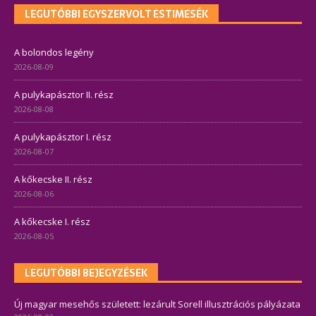
LEGUTÓBBI EGYSZERVOLT ESTIMESÉK
A bolondos legény
2026-08-09
A pulykapásztor II. rész
2026-08-08
A pulykapásztor I. rész
2026-08-07
A kőkecske II. rész
2026-08-06
A kőkecske I. rész
2026-08-05
LEGUTÓBBI BEJEGYZÉSEK
Új magyar mesehős született: lezárult Sorell illusztrációs pályázata