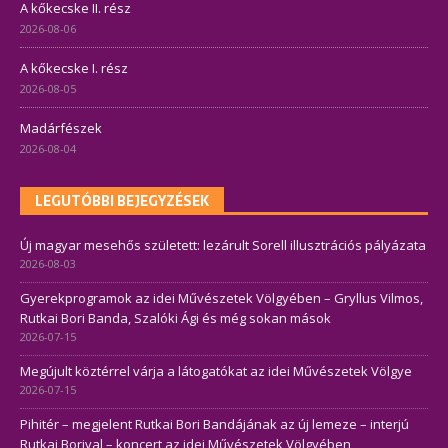
A kőkecske II. rész
2026-08-06
A kőkecske I. rész
2026-08-05
Madárfészek
2026-08-04
LEGUTÓBBI BEJEGYZÉSEK
Új magyar mesehős született: lezárult Sorell illusztrációs pályázata
2026-08-03
Gyerekprogramok az idei Művészetek Völgyében – Gryllus Vilmos,
Rutkai Bori Banda, Szalóki Ági és még sokan mások
2026-07-15
Megújult köztérrel várja a látogatókat az idei Művészetek Völgye
2026-07-15
Pihitér – megjelent Rutkai Bori Bandájának az új lemeze – interjú
Rutkai Borival – koncert az idei Művészetek Völgyében