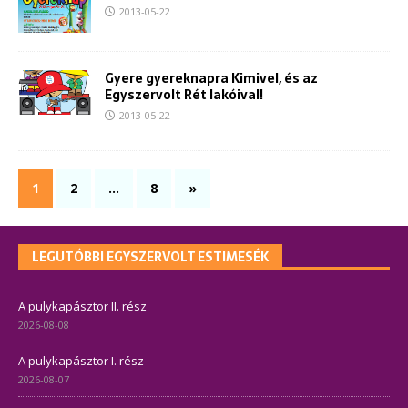
2013-05-22
Gyere gyereknapra Kimivel, és az
Egyszervolt Rét lakóival!
2013-05-22
1
2
…
8
»
LEGUTÓBBI EGYSZERVOLT ESTIMESÉK
A pulykapásztor II. rész
2026-08-08
A pulykapásztor I. rész
2026-08-07