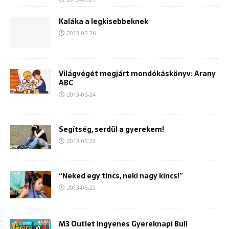
Kaláka a legkisebbeknek
2013-05-26
Világvégét megjárt mondókáskönyv: Arany
ABC
2013-05-24
Segítség, serdül a gyerekem!
2013-05-22
“Neked egy tincs, neki nagy kincs!”
2013-05-22
M3 Outlet ingyenes Gyereknapi Buli