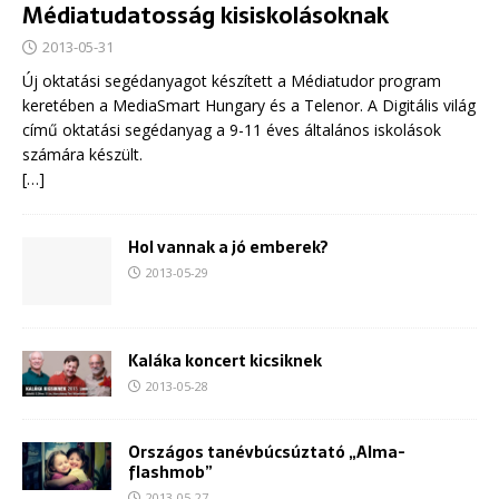
Médiatudatosság kisiskolásoknak
2013-05-31
Új oktatási segédanyagot készített a Médiatudor program
keretében a MediaSmart Hungary és a Telenor. A Digitális világ
című oktatási segédanyag a 9-11 éves általános iskolások
számára készült.
[…]
Hol vannak a jó emberek?
2013-05-29
Kaláka koncert kicsiknek
2013-05-28
Országos tanévbúcsúztató „Alma-
flashmob”
2013-05-27