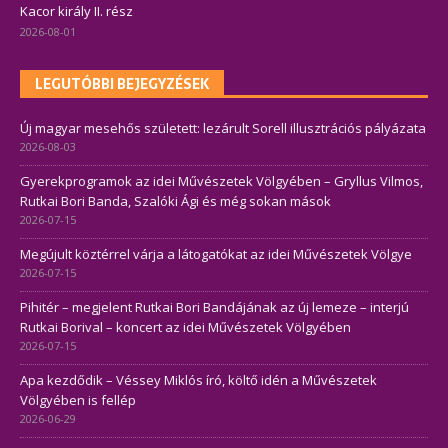
Kacor király II. rész
2026-08-01
LEGUTÓBBI BEJEGYZÉSEK
Új magyar mesehős született: lezárult Sorell illusztrációs pályázata
2026-08-03
Gyerekprogramok az idei Művészetek Völgyében – Gryllus Vilmos,
Rutkai Bori Banda, Szalóki Ági és még sokan mások
2026-07-15
Megújult köztérrel várja a látogatókat az idei Művészetek Völgye
2026-07-15
Pihitér – megjelent Rutkai Bori Bandájának az új lemeze – interjú
Rutkai Borival – koncert az idei Művészetek Völgyében
2026-07-15
Apa kezdődik – Véssey Miklós író, költő idén a Művészetek
Völgyében is fellép
2026-06-29