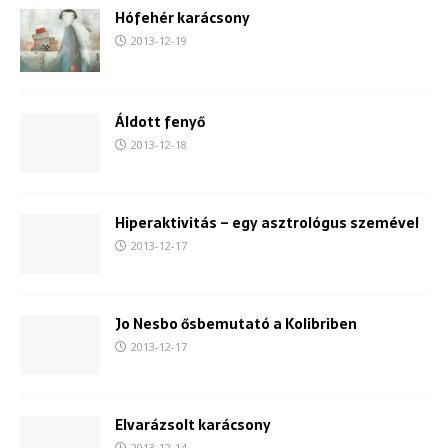
Hófehér karácsony
2013-12-19
Áldott fenyő
2013-12-18
Hiperaktivitás – egy asztrológus szemével
2013-12-17
Jo Nesbo ősbemutató a Kolibriben
2013-12-17
Elvarázsolt karácsony
2013-12-14