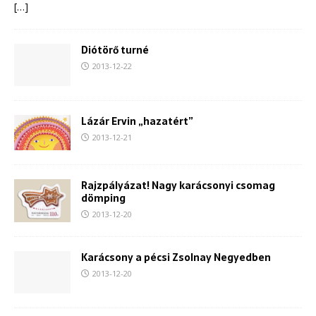
[…]
Diótörő turné
2013-12-22
Lázár Ervin „hazatért”
2013-12-21
Rajzpályázat! Nagy karácsonyi csomag
dömping
2013-12-20
Karácsony a pécsi Zsolnay Negyedben
2013-12-20