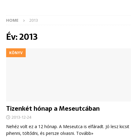
HOME
2013
Év:
2013
KÖNYV
Tizenkét hónap a Meseutcában
2013-12-24
Nehéz volt ez a 12 hónap. A Meseutca is elfáradt. Jó lesz kicsit
pihenni, töltődni, és persze olvasni. Tovább»