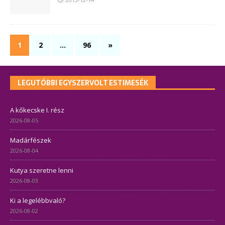
1
2
…
96
»
LEGUTÓBBI EGYSZERVOLT ESTIMESÉK
A kőkecske I. rész
2026-08-05
Madárfészek
2026-08-04
Kutya szeretne lenni
2026-08-03
Ki a legelébbvaló?
2026-08-02