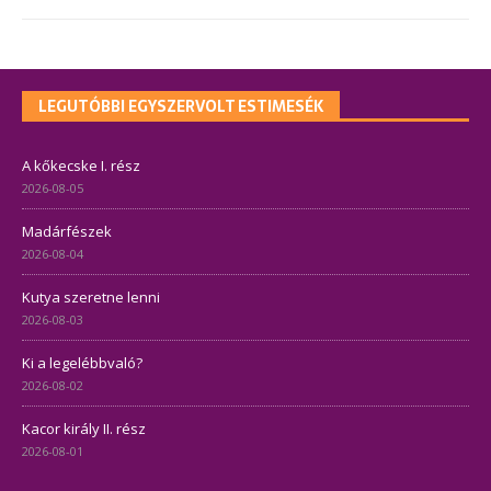
LEGUTÓBBI EGYSZERVOLT ESTIMESÉK
A kőkecske I. rész
2026-08-05
Madárfészek
2026-08-04
Kutya szeretne lenni
2026-08-03
Ki a legelébbvaló?
2026-08-02
Kacor király II. rész
2026-08-01