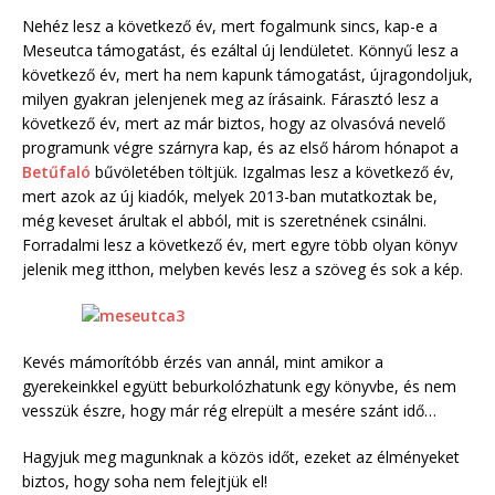
Nehéz lesz a következő év, mert fogalmunk sincs, kap-e a
Meseutca támogatást, és ezáltal új lendületet. Könnyű lesz a
következő év, mert ha nem kapunk támogatást, újragondoljuk,
milyen gyakran jelenjenek meg az írásaink. Fárasztó lesz a
következő év, mert az már biztos, hogy az olvasóvá nevelő
programunk végre szárnyra kap, és az első három hónapot a
Betűfaló
bűvöletében töltjük. Izgalmas lesz a következő év,
mert azok az új kiadók, melyek 2013-ban mutatkoztak be,
még keveset árultak el abból, mit is szeretnének csinálni.
Forradalmi lesz a következő év, mert egyre több olyan könyv
jelenik meg itthon, melyben kevés lesz a szöveg és sok a kép.
Kevés mámorítóbb érzés van annál, mint amikor a
gyerekeinkkel együtt beburkolózhatunk egy könyvbe, és nem
vesszük észre, hogy már rég elrepült a mesére szánt idő…
Hagyjuk meg magunknak a közös időt, ezeket az élményeket
biztos, hogy soha nem felejtjük el!