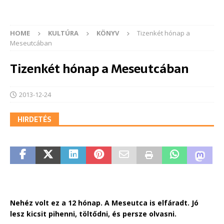
HOME
KULTÚRA
KÖNYV
Tizenkét hónap a
Meseutcában
Tizenkét hónap a Meseutcában
2013-12-24
HIRDETÉS
Nehéz volt ez a 12 hónap. A Meseutca is elfáradt. Jó
lesz kicsit pihenni, töltődni, és persze olvasni.