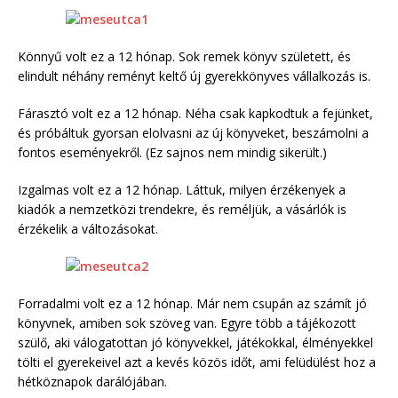
Könnyű volt ez a 12 hónap. Sok remek könyv született, és
elindult néhány reményt keltő új gyerekkönyves vállalkozás is.
Fárasztó volt ez a 12 hónap. Néha csak kapkodtuk a fejünket,
és próbáltuk gyorsan elolvasni az új könyveket, beszámolni a
fontos eseményekről. (Ez sajnos nem mindig sikerült.)
Izgalmas volt ez a 12 hónap. Láttuk, milyen érzékenyek a
kiadók a nemzetközi trendekre, és reméljük, a vásárlók is
érzékelik a változásokat.
Forradalmi volt ez a 12 hónap. Már nem csupán az számít jó
könyvnek, amiben sok szöveg van. Egyre több a tájékozott
szülő, aki válogatottan jó könyvekkel, játékokkal, élményekkel
tölti el gyerekeivel azt a kevés közös időt, ami felüdülést hoz a
hétköznapok darálójában.