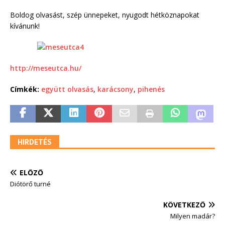
Boldog olvasást, szép ünnepeket, nyugodt hétköznapokat
kívánunk!
http://meseutca.hu/
Címkék:
együtt olvasás
,
karácsony
,
pihenés
HIRDETÉS
ELŐZŐ
Diótörő turné
KÖVETKEZŐ
Milyen madár?