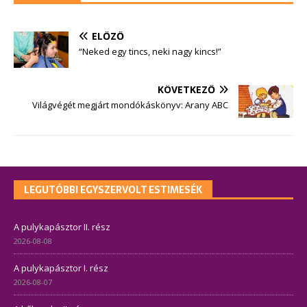
ELŐZŐ
“Neked egy tincs, neki nagy kincs!”
KÖVETKEZŐ
Világvégét megjárt mondókáskönyv: Arany ABC
LEGUTÓBBI EGYSZERVOLT ESTIMESÉK
A pulykapásztor II. rész
2026-08-08
A pulykapásztor I. rész
2026-08-07