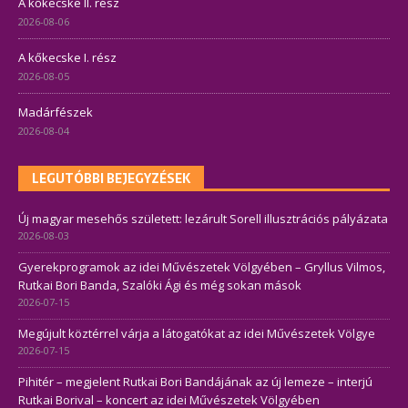
A kőkecske II. rész
2026-08-06
A kőkecske I. rész
2026-08-05
Madárfészek
2026-08-04
LEGUTÓBBI BEJEGYZÉSEK
Új magyar mesehős született: lezárult Sorell illusztrációs pályázata
2026-08-03
Gyerekprogramok az idei Művészetek Völgyében – Gryllus Vilmos,
Rutkai Bori Banda, Szalóki Ági és még sokan mások
2026-07-15
Megújult köztérrel várja a látogatókat az idei Művészetek Völgye
2026-07-15
Pihitér – megjelent Rutkai Bori Bandájának az új lemeze – interjú
Rutkai Borival – koncert az idei Művészetek Völgyében