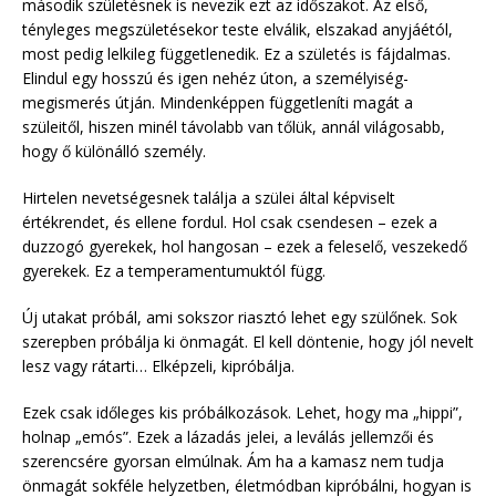
második születésnek is nevezik ezt az időszakot. Az első,
tényleges megszületésekor teste elválik, elszakad anyjáétól,
most pedig lelkileg függetlenedik. Ez a születés is fájdalmas.
Elindul egy hosszú és igen nehéz úton, a személyiség-
megismerés útján. Mindenképpen függetleníti magát a
szüleitől, hiszen minél távolabb van tőlük, annál világosabb,
hogy ő különálló személy.
Hirtelen nevetségesnek találja a szülei által képviselt
értékrendet, és ellene fordul. Hol csak csendesen – ezek a
duzzogó gyerekek, hol hangosan – ezek a feleselő, veszekedő
gyerekek. Ez a temperamentumuktól függ.
Új utakat próbál, ami sokszor riasztó lehet egy szülőnek. Sok
szerepben próbálja ki önmagát. El kell döntenie, hogy jól nevelt
lesz vagy rátarti… Elképzeli, kipróbálja.
Ezek csak időleges kis próbálkozások. Lehet, hogy ma „hippi”,
holnap „emós”. Ezek a lázadás jelei, a leválás jellemzői és
szerencsére gyorsan elmúlnak. Ám ha a kamasz nem tudja
önmagát sokféle helyzetben, életmódban kipróbálni, hogyan is