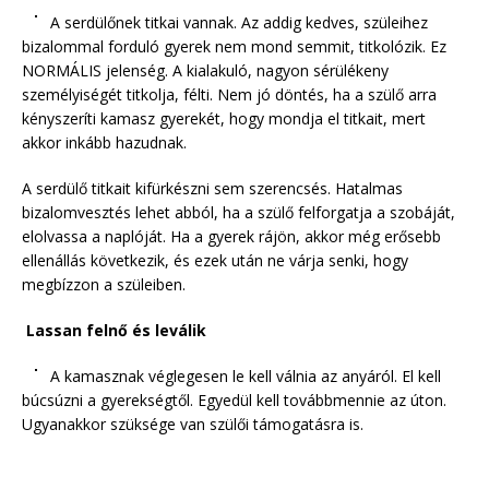
A serdülőnek titkai vannak. Az addig kedves, szüleihez
bizalommal forduló gyerek nem mond semmit, titkolózik. Ez
NORMÁLIS jelenség. A kialakuló, nagyon sérülékeny
személyiségét titkolja, félti. Nem jó döntés, ha a szülő arra
kényszeríti kamasz gyerekét, hogy mondja el titkait, mert
akkor inkább hazudnak.
A serdülő titkait kifürkészni sem szerencsés. Hatalmas
bizalomvesztés lehet abból, ha a szülő felforgatja a szobáját,
elolvassa a naplóját. Ha a gyerek rájön, akkor még erősebb
ellenállás következik, és ezek után ne várja senki, hogy
megbízzon a szüleiben.
Lassan felnő és leválik
A kamasznak véglegesen le kell válnia az anyáról. El kell
búcsúzni a gyerekségtől. Egyedül kell továbbmennie az úton.
Ugyanakkor szüksége van szülői támogatásra is.