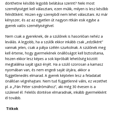
dönthetne később legjobb belátása szerint? Neki most
személyiséget kell választani, ezen múlik, milyen is lesz később
felnőttként. Hiszen egy szerepből nem lehet választani. Az már
kényszer, és az az egyetlen út nagyon ritkán esik egybe a
gyerek valós személyiségével.
Nem csak a gyereknek, de a szülőnek is hasonlóan nehéz a
leválás. A legjobb, ha a szülők ekkor inkább csak „edzőként”
vannak jelen, csak a pálya szélén szurkolnak. A szülőnek meg
kell értenie, hogy gyermekének önállóságot kell biztosítania,
hiszen ekkor lesz képes a sok kipróbált lehetőség között
megtalálnia saját igazi énjét. Ha a szülő szorosan a kamasz
nyomában van, és nem engedi saját útjára, akkor a
függetlenedés elmarad. A gyerek képtelen lesz a feladatait
önállóan végrehajtani. Nem tud függetlenné válni, ez vezethet
pl. a „Pán Péter szindrómához”, aki még 30 évesen is a
szüleivel él. Felelős döntései elmaradnak, inkább gyermekként
él tovább.
Titkok