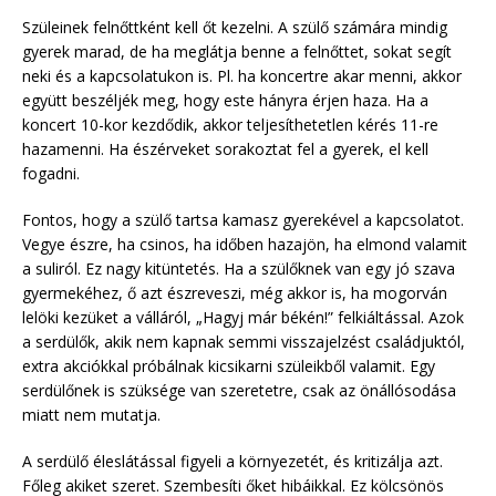
Szüleinek felnőttként kell őt kezelni. A szülő számára mindig
gyerek marad, de ha meglátja benne a felnőttet, sokat segít
neki és a kapcsolatukon is. Pl. ha koncertre akar menni, akkor
együtt beszéljék meg, hogy este hányra érjen haza. Ha a
koncert 10-kor kezdődik, akkor teljesíthetetlen kérés 11-re
hazamenni. Ha észérveket sorakoztat fel a gyerek, el kell
fogadni.
Fontos, hogy a szülő tartsa kamasz gyerekével a kapcsolatot.
Vegye észre, ha csinos, ha időben hazajön, ha elmond valamit
a suliról. Ez nagy kitüntetés. Ha a szülőknek van egy jó szava
gyermekéhez, ő azt észreveszi, még akkor is, ha mogorván
lelöki kezüket a válláról, „Hagyj már békén!” felkiáltással. Azok
a serdülők, akik nem kapnak semmi visszajelzést családjuktól,
extra akciókkal próbálnak kicsikarni szüleikből valamit. Egy
serdülőnek is szüksége van szeretetre, csak az önállósodása
miatt nem mutatja.
A serdülő éleslátással figyeli a környezetét, és kritizálja azt.
Főleg akiket szeret. Szembesíti őket hibáikkal. Ez kölcsönös