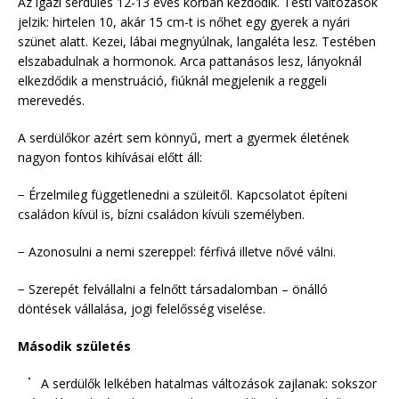
Az igazi serdülés 12-13 éves korban kezdődik. Testi változások
jelzik: hirtelen 10, akár 15 cm-t is nőhet egy gyerek a nyári
szünet alatt. Kezei, lábai megnyúlnak, langaléta lesz. Testében
elszabadulnak a hormonok. Arca pattanásos lesz, lányoknál
elkezdődik a menstruáció, fiúknál megjelenik a reggeli
merevedés.
A serdülőkor azért sem könnyű, mert a gyermek életének
nagyon fontos kihívásai előtt áll:
− Érzelmileg függetlenedni a szüleitől. Kapcsolatot építeni
családon kívül is, bízni családon kívüli személyben.
− Azonosulni a nemi szereppel: férfivá illetve nővé válni.
− Szerepét felvállalni a felnőtt társadalomban – önálló
döntések vállalása, jogi felelősség viselése.
Második születés
A serdülők lelkében hatalmas változások zajlanak: sokszor