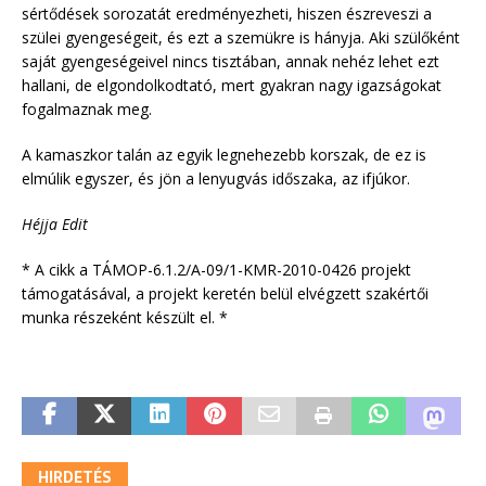
sértődések sorozatát eredményezheti, hiszen észreveszi a
szülei gyengeségeit, és ezt a szemükre is hányja. Aki szülőként
saját gyengeségeivel nincs tisztában, annak nehéz lehet ezt
hallani, de elgondolkodtató, mert gyakran nagy igazságokat
fogalmaznak meg.
A kamaszkor talán az egyik legnehezebb korszak, de ez is
elmúlik egyszer, és jön a lenyugvás időszaka, az ifjúkor.
Héjja Edit
* A cikk a TÁMOP-6.1.2/A-09/1-KMR-2010-0426 projekt
támogatásával, a projekt keretén belül elvégzett szakértői
munka részeként készült el. *
HIRDETÉS