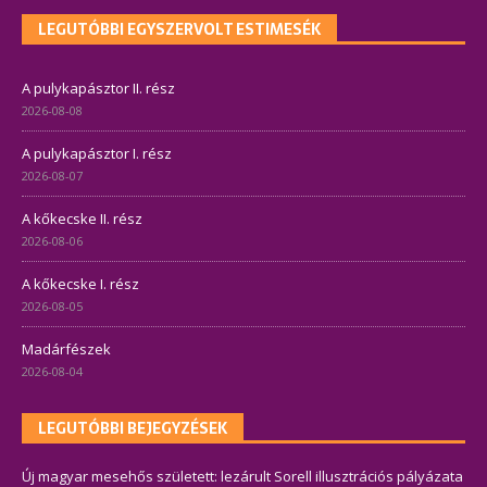
LEGUTÓBBI EGYSZERVOLT ESTIMESÉK
A pulykapásztor II. rész
2026-08-08
A pulykapásztor I. rész
2026-08-07
A kőkecske II. rész
2026-08-06
A kőkecske I. rész
2026-08-05
Madárfészek
2026-08-04
LEGUTÓBBI BEJEGYZÉSEK
Új magyar mesehős született: lezárult Sorell illusztrációs pályázata