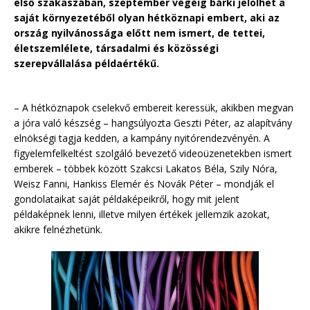
első szakaszában, szeptember végéig bárki jelölhet a
saját környezetéből olyan hétköznapi embert, aki az
ország nyilvánossága előtt nem ismert, de tettei,
életszemlélete, társadalmi és közösségi
szerepvállalása példaértékű.
– A hétköznapok cselekvő embereit keressük, akikben megvan
a jóra való készség – hangsúlyozta Geszti Péter, az alapítvány
elnökségi tagja kedden, a kampány nyitórendezvényén. A
figyelemfelkeltést szolgáló bevezető videoüzenetekben ismert
emberek – többek között Szakcsi Lakatos Béla, Szily Nóra,
Weisz Fanni, Hankiss Elemér és Novák Péter – mondják el
gondolataikat saját példaképeikről, hogy mit jelent
példaképnek lenni, illetve milyen értékek jellemzik azokat,
akikre felnézhetünk.