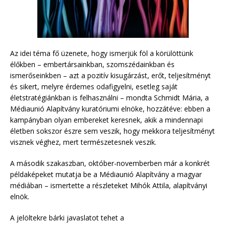
Az idei téma fő üzenete, hogy ismerjük föl a körülöttünk
élőkben – embertársainkban, szomszédainkban és
ismerőseinkben – azt a pozitív kisugárzást, erőt, teljesítményt
és sikert, melyre érdemes odafigyelni, esetleg saját
életstratégiánkban is felhasználni – mondta Schmidt Mária, a
Médiaunió Alapítvány kuratóriumi elnöke, hozzátéve: ebben a
kampányban olyan embereket keresnek, akik a mindennapi
életben sokszor észre sem veszik, hogy mekkora teljesítményt
visznek véghez, mert természetesnek veszik.
A második szakaszban, október-novemberben már a konkrét
példaképeket mutatja be a Médiaunió Alapítvány a magyar
médiában – ismertette a részleteket Mihók Attila, alapítványi
elnök.
A jelöltekre bárki javaslatot tehet a