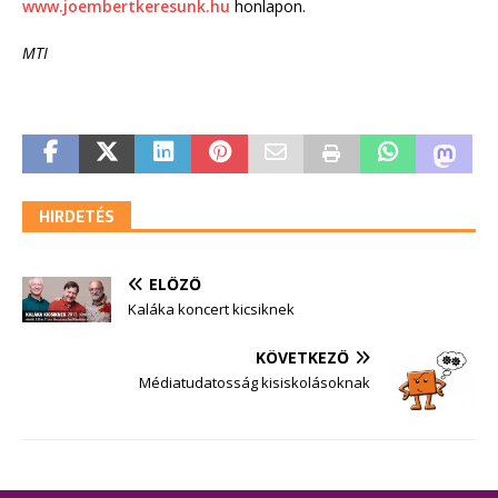
www.joembertkeresunk.hu
honlapon.
MTI
HIRDETÉS
ELŐZŐ
Kaláka koncert kicsiknek
KÖVETKEZŐ
Médiatudatosság kisiskolásoknak