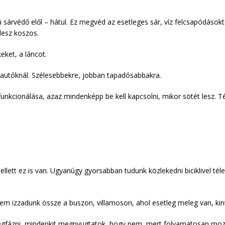
ú sárvédő elől – hátul. Ez megvéd az esetleges sár, víz felcsapódásoktó
lesz koszos.
keket, a láncot.
z autóknál. Szélesebbekre, jobban tapadósabbakra.
funkcionálása, azaz mindenképp be kell kapcsolni, mikor sötét lesz. T
llett ez is van. Ugyanúgy gyorsabban tudunk közlekedni biciklivel tél
m izzadunk össze a buszon, villamoson, ahol esetleg meleg van, kin
egfázni, mindenkit megnyugtatok, hogy nem, mert folyamatosan mozg