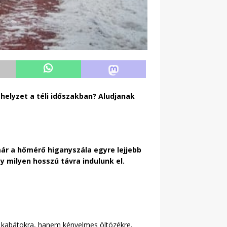
helyzet a téli időszakban? Aludjanak
ár a hőmérő higanyszála egyre lejjebb
y milyen hosszú távra indulunk el.
y kabátokra, hanem kényelmes öltözékre,