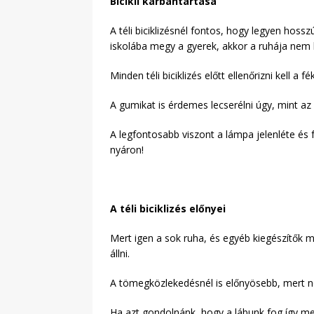
Bicikli karbantartása
A téli biciklizésnél fontos, hogy legyen hossz
iskolába megy a gyerek, akkor a ruhája nem 
Minden téli biciklizés előtt ellenőrizni kell a fé
A gumikat is érdemes lecserélni úgy, mint a
A legfontosabb viszont a lámpa jelenléte és 
nyáron!
A téli biciklizés előnyei
Mert igen a sok ruha, és egyéb kiegészítők me
állni.
A tömegközlekedésnél is előnyösebb, mert ne
Ha azt gondolnánk, hogy a lábunk fog így m