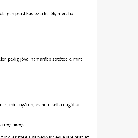
l. Igen praktikus ez a kellék, mert ha
élen pedig jóval hamarább sötétedik, mint
en is, mint nyáron, és nem kell a dugóban
t meg hideg.
unk, és még a sárvédő is védi a lábunkat az