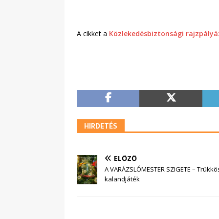
A cikket a
Közlekedésbiztonsági rajzpály
HIRDETÉS
ELŐZŐ
A VARÁZSLÓMESTER SZIGETE – Trükkös t
kalandjáték