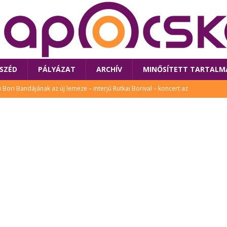
SZÉD
PÁLYÁZAT
ARCHÍV
MINŐSÍTETT TARTALM
klós író, költő idén a Művészetek Völgyében is fellép
KÖNYV
tt: lezárult Sorell illusztrációs pályázata
CSALÁD
 Művészetek Völgyében – Gryllus Vilmos, Rutkai Bori Banda,
TÚRA
 a látogatókat az idei Művészetek Völgye
CSALÁD
i Bori Bandájának az új lemeze – interjú Rutkai Borival – koncert az
A