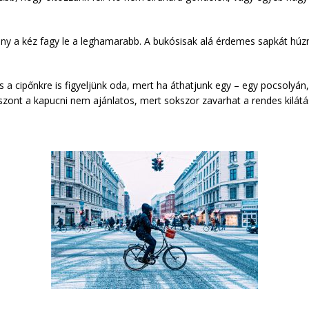
ony a kéz fagy le a leghamarabb. A bukósisak alá érdemes sapkát húzn
 s a cipőnkre is figyeljünk oda, mert ha áthatjunk egy – egy pocsol
 Viszont a kapucni nem ajánlatos, mert sokszor zavarhat a rendes kilátá