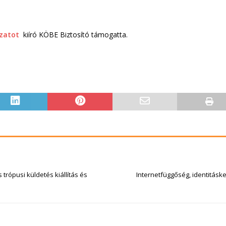
ázatot
kiíró KÖBE Biztosító támogatta.
rópusi küldetés kiállítás és
Internetfüggőség, identitásk