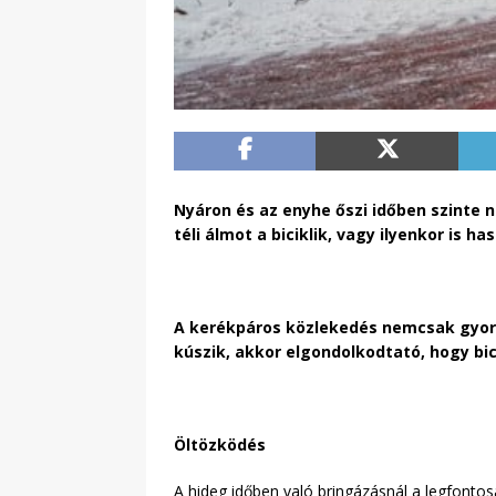
Nyáron és az enyhe őszi időben szinte n
téli álmot a biciklik, vagy ilyenkor is h
A kerékpáros közlekedés nemcsak gyors,
kúszik, akkor elgondolkodtató, hogy bic
Öltözködés
A hideg időben való bringázásnál a legfonto