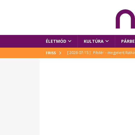
ÉLETMÓD
KULTÚRA
PÁRBE
[ 2026-06-29 ]
Apa kezdődik – Véssey Mi
FRISS
[ 2026-08-03 ]
Új magyar mesehős születe
[ 2026-07-15 ]
Gyerekprogramok az idei
Szalóki Ági és még sokan mások
KUL
[ 2026-07-15 ]
Megújult köztérrel várja
[ 2026-07-15 ]
Pihitér – megjelent Rutka
idei Művészetek Völgyében
KULTÚR