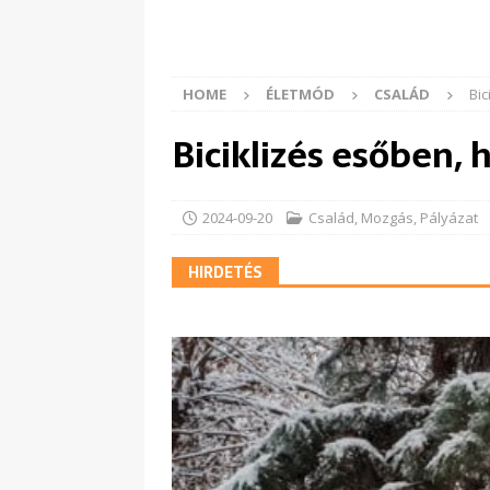
HOME
ÉLETMÓD
CSALÁD
Bic
Biciklizés esőben,
2024-09-20
Család
,
Mozgás
,
Pályázat
HIRDETÉS