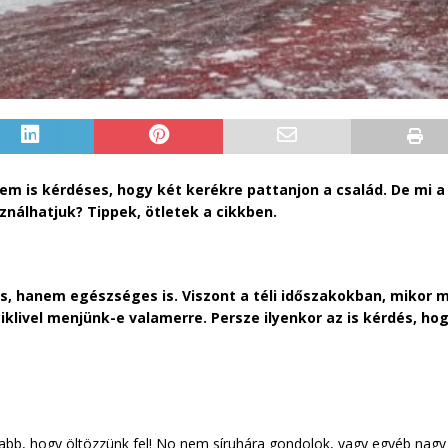
em is kérdéses, hogy két kerékre pattanjon a család. De mi a 
asználhatjuk? Tippek, ötletek a cikkben.
 hanem egészséges is. Viszont a téli időszakokban, mikor m
iklivel menjünk-e valamerre. Persze ilyenkor az is kérdés, hog
sabb, hogy öltözzünk fel! No nem síruhára gondolok, vagy egyéb nag