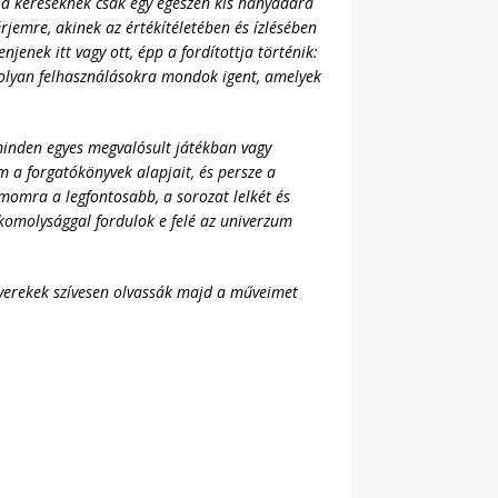
 a kéréseknek csak egy egészen kis hányadára
rjemre, akinek az értékítéletében és ízlésében
nek itt vagy ott, épp a fordítottja történik:
 olyan felhasználásokra mondok igent, amelyek
minden egyes megvalósult játékban vagy
 a forgatókönyvek alapjait, és persze a
momra a legfontosabb, a sorozat lelkét és
b komolysággal
fordulok e felé
az univerzum
gyerekek szívesen olvassák majd a műveimet