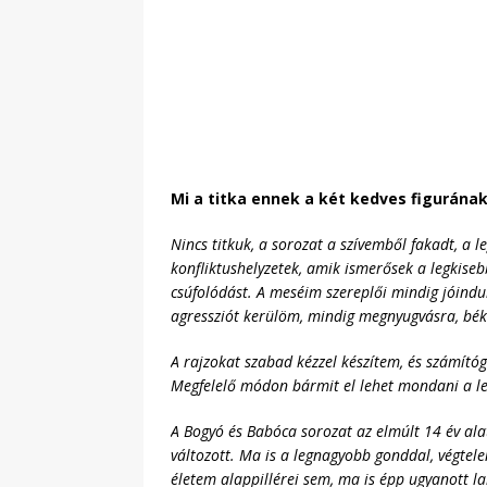
Mi a titka ennek a két kedves figurána
Nincs titkuk, a sorozat a szívemből fakadt, a
konfliktushelyzetek, amik ismerősek a legkiseb
csúfolódást. A meséim szereplői mindig jóindu
agressziót kerülöm, mindig megnyugvásra, bék
A rajzokat szabad kézzel készítem, és számítóg
Megfelelő módon bármit el lehet mondani a l
A Bogyó és Babóca sorozat az elmúlt 14 év alatt
változott. Ma is a legnagyobb gonddal,
végtele
életem alappillérei sem, ma is épp ugyanott l