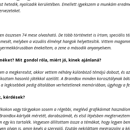
t hetedik, nyolcadik kerületében. Emellett igyekszem a munkám eredm
ervezeteket.
en összesen 74 mese olvasható. De több történetet is írtam, speciális 
esét, melyben a vizuális élményt hangok helyettesítik. Vittem magammal
 Gyermekkórusában énekeltem, a
zene a második
anyanyelvem.
éket? Mit gondol róla, miért jó, kinek ajánlaná?
a megkeresést, akkor vettem néhány különböző témájú dobozt, és azo
álkoztam hasonló játékkal azelőtt. A BrainBox minden korosztálynak bátr
 a legkisebbek pedig általában verhetetlenek memóriában, úgyhogy a fe
, kérdések?
átékokon vagy tárgyakon sosem a régebbi, meglévő grafikáimat használo
 BrainBox-kártyák méretét, darabszámát, és első lépésben megterveztem
n egy kis tartalék. Vegyesen állítottam össze a témákat, hogy legyen benn
egyen olyan is, amin kevés a szereplő. Ezután nekiláttam megrajzolni a ké