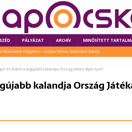
SZÉD
PÁLYÁZAT
ARCHÍV
MINŐSÍTETT TARTALM
 Művészetek Völgyében – Gryllus Vilmos, Rutkai Bori Banda,
TÚRA
yó és Babóca legújabb kalandja Ország Játéka díjat nyert
 a látogatókat az idei Művészetek Völgye
CSALÁD
gújabb kalandja Ország Játéka
i Bori Bandájának az új lemeze – interjú Rutkai Borival – koncert az
A
klós író, költő idén a Művészetek Völgyében is fellép
KÖNYV
tt: lezárult Sorell illusztrációs pályázata
CSALÁD