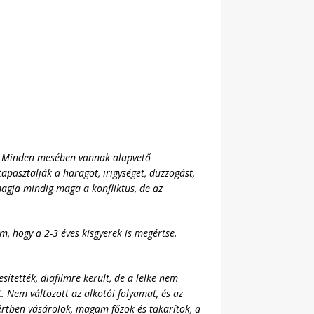
ve. Minden mesében vannak alapvető
apasztalják a haragot, irigységet, duzzogást,
magja mindig maga a konfliktus, de az
m, hogy a 2-3 éves kisgyerek is megértse.
sítették, diafilmre került, de a lelke nem
t.
Nem változott az alkotói folyamat, és az
zértben vásárolok, magam főzök és takarítok, a