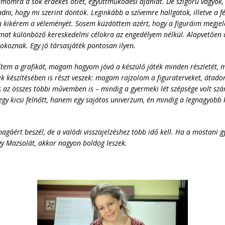
momra a sok érdekes ötlet, együttműködési ajánlat. De szigorú vagyok,
ni, hogy mi szerint döntök. Leginkább a szívemre hallgatok, illetve a fé
kérem a véleményét. Sosem küzdöttem azért, hogy a figuráim megjelenje
aimat különböző kereskedelmi célokra az engedélyem nélkül. Alapvetően
koznak. Egy jó társasjáték pontosan ilyen.
tem a grafikát, magam hagyom jóvá a készülő játék minden részletét, 
k készítésében is részt veszek: magam rajzolom a figuraterveket, átadom
 az összes többi művemben is – mindig a gyermeki lét szépsége volt szá
egy kicsi felnőtt, hanem egy sajátos univerzum, én mindig a legnagyob
agáért beszél, de a valódi visszajelzéshez több
idő kell. Ha a mostani 
gy Mazsolát, akkor nagyon boldog leszek.