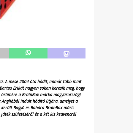
óca. A mese 2004 óta hódít, immár több mint
, Bartos Erikát nagyon sokan keresik meg, hogy
ak örömére a BrainBox márka magyarországi
 Angliából indult hódító útjára, amelyet a
a került Bogyó és Babóca BrainBox máris
játék születéséről és a két kis kedvencről