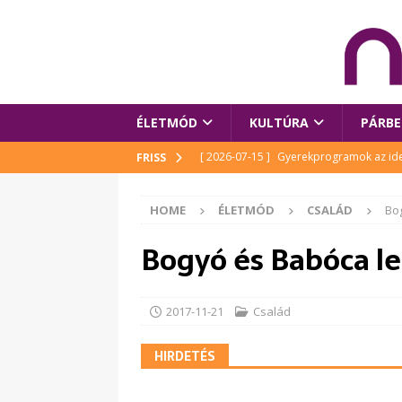
ÉLETMÓD
KULTÚRA
PÁRBE
[ 2026-07-15 ]
Gyerekprogramok az idei
FRISS
Szalóki Ági és még sokan mások
KUL
HOME
ÉLETMÓD
CSALÁD
Bog
[ 2026-07-15 ]
Megújult köztérrel várja
Bogyó és Babóca le
[ 2026-07-15 ]
Pihitér – megjelent Rutka
idei Művészetek Völgyében
KULTÚR
[ 2026-06-29 ]
Apa kezdődik – Véssey Mi
2017-11-21
Család
[ 2026-08-03 ]
Új magyar mesehős születe
HIRDETÉS