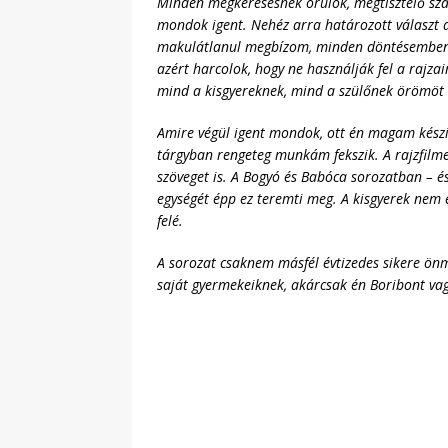
Minden megkeresésnek örülök, megtisztelő szá
mondok igent. Nehéz arra határozott választ ad
makulátlanul megbízom, minden döntésemben ki
azért harcolok, hogy ne használják fel a rajz
mind a kisgyereknek, mind a szülőnek örömöt o
Amire végül igent mondok, ott én magam készí
tárgyban rengeteg munkám fekszik. A rajzfilme
szöveget is. A Bogyó és Babóca
sorozatban – és
egységét épp ez teremti meg. A kisgyerek nem 
felé.
A sorozat csaknem másfél évtizedes sikere önm
saját gyermekeiknek, akárcsak én Boribont va