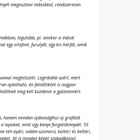
ényét megosztani másokkal, rendszeresen
témákban, legutóbb, pl. amikor a Vakok
 egy xilofont, furulyát, egy kis hárfát, amik
nnal megtetszett. Leginkább azért, mert
an ajánlható, én felnőttként is nagyon
lnőttnek meg kell küzdenie a győzelemért.
m,
hanem minden újdonsághoz új grafikát
 a lapokat, mint egy könyv forgatókönyvét. 55
e téli-nyári, vidám-szomorú, kültéri és beltéri,
peket. Itt is minden képet szabadkézzel,