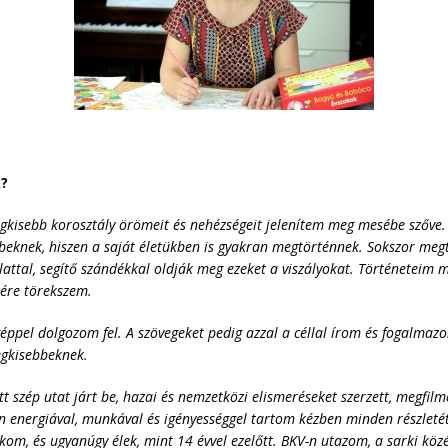
k?
 legkisebb korosztály örömeit és nehézségeit jelenítem meg mesébe sző
beknek, hiszen a saját életükben is gyakran megtörténnek. Sokszor megt
lattal, segítő szándékkal oldják meg ezeket a viszályokat. Történeteim 
ére törekszem.
éppel dolgozom fel. A szövegeket pedig azzal a céllal írom és fogalmazo
egkisebbeknek.
 szép utat járt be, hazai és nemzetközi elismeréseket szerzett, megfilme
n energiával, munkával és igényességgel tartom kézben minden részleté
akom, és ugyanúgy élek, mint 14 évvel ezelőtt. BKV-n utazom, a sarki kö