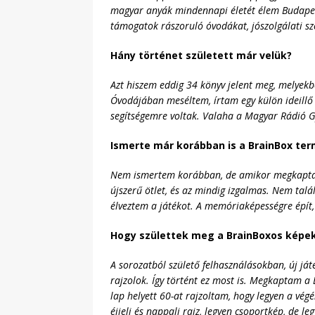
magyar anyák mindennapi életét élem Budapes
támogatok rászoruló óvodákat, jószolgálati sz
Hány történet született már velük?
Azt hiszem eddig 34 könyv jelent meg, melyekb
Óvodájában meséltem, írtam egy külön ideillő m
segítségemre voltak. Valaha a Magyar Rádió
Ismerte már korábban is a BrainBox term
Nem ismertem korábban, de amikor megkaptam 
újszerű ötlet, és az mindig izgalmas. Nem tal
élveztem a játékot. A memóriaképességre épít,
Hogy születtek meg a BrainBoxos képek
A sorozatból születő felhasználásokban, új j
rajzolok. Így történt ez most is. Megkaptam a
lap helyett 60-at rajzoltam, hogy legyen a végé
éjjeli és nappali rajz, legyen csoportkép, de l