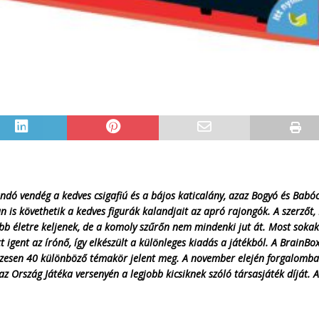
ndó vendég a kedves csigafiú és a bájos katicalány, azaz Bogyó és Bab
n is követhetik a kedves figurák kalandjait az apró rajongók. A szerzőt
bb életre keljenek, de a komoly szűrőn nem mindenki jut át. Most sok
gent az írónő, így elkészült a különleges kiadás a játékból. A BrainBox
sszesen 40 különböző témakör jelent meg. A november elején forgalomb
z Ország Játéka versenyén a legjobb kicsiknek szóló társasjáték díját. A 