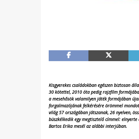
Kisgyerekes családokban egészen biztosan álla
30 kötettel, 2010 óta pedig rajzfilm formájába
a mesehősök valamilyen játék formájában úja
forgalmazójának felkérésére örömmel mondott i
világ 57 országában játszanak, 26 nyelven, ö
büszkélkedik egy megtisztelő címmel: elnyerte a
Bartos Erika mesél az alábbi interjúban.