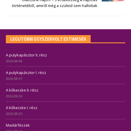
történetéből, amiről még a szüleid sem hallottak
LEGUTÓBBI EGYSZERVOLT ESTIMESÉK
A pulykapásztor II. rész
2026-08-08
A pulykapásztor I. rész
2026-08-07
A kőkecske II. rész
2026-08-06
A kőkecske I. rész
2026-08-05
Madárfészek