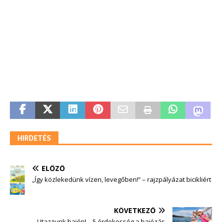
HIRDETÉS
ELŐZŐ
„Így közlekedünk vízen, levegőben!” – rajzpályázat bicikliért
KÖVETKEZŐ
Utazzunk hajón! – 5 érdekesség a hajózás