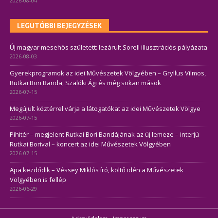
2026-08-04
LEGUTÓBBI BEJEGYZÉSEK
Új magyar mesehős született: lezárult Sorell illusztrációs pályázata
2026-08-03
Gyerekprogramok az idei Művészetek Völgyében – Gryllus Vilmos,
Rutkai Bori Banda, Szalóki Ági és még sokan mások
2026-07-15
Megújult köztérrel várja a látogatókat az idei Művészetek Völgye
2026-07-15
Pihitér – megjelent Rutkai Bori Bandájának az új lemeze – interjú
Rutkai Borival – koncert az idei Művészetek Völgyében
2026-07-15
Apa kezdődik – Véssey Miklós író, költő idén a Művészetek
Völgyében is fellép
2026-06-29