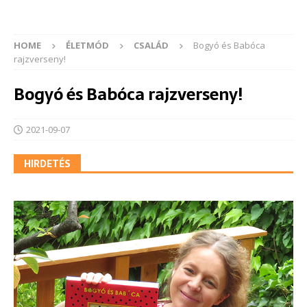
HOME
ÉLETMÓD
CSALÁD
Bogyó és Babóca
rajzverseny!
Bogyó és Babóca rajzverseny!
2021-09-07
HIRDETÉS