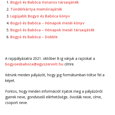
Bogyó és Babóca Vonatos társasjáték
Tündérkártya memóriajáték
Legújabb Bogyó és Babóca könyv
Bogyó és Babóca – Hónapok meséi könyv
Bogyó és Babóca – Hónapok meséi társasjáték
Bogyó és Babóca – Dobble
A rajzpályázatra 2021. október 8-ig várjuk a rajzokat a
bogyoesbaboca@egyszervolt.hu
címre.
Kérünk minden pályázót, hogy jpg formátumban töltse fel a
képet.
Fontos, hogy minden információt írjatok meg a pályázóról:
gyerek neve, gondviselő elérhetősége, óvodák neve, címe,
csoport neve.