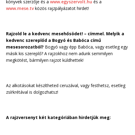
könyvek szerzője és a
www.egyszervolt.hu
és a
www.mese.tv
közös rajzpályázatot hirdet!
Rajzold le a kedvenc mesehősödet! – címmel. Melyik a
kedvenc szereplőd a Bogyó és Babóca című
mesesorozatból?
Bogyó vagy épp Babóca, vagy esetleg egy
másik kis szereplő? A rajzokhoz nem adunk semmilyen
megkötést, bármilyen rajzot küldhettek!
Az alkotásokat készítheted ceruzával, vagy festhetsz, esetleg
zsírkrétával is dolgozhatsz!
A rajzversenyt két kategóriában hirdetjük meg: