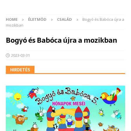
HOME
ÉLETMÓD
CSALÁD
Bogyó és Babóca újra a
mozikban
Bogyó és Babóca újra a mozikban
2023-03-31
HIRDETÉS