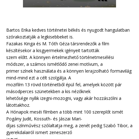
Bartos Erika kedves történetei békés és nyugodt hangulatban
szórakoztatják a legkisebbeket is.
Fazakas Kinga és M. Tóth Géza társrendezők a film
készítésekor a kisgyermekek igényeit tartották
szem előtt. A könnyen értelmezhető történetmesélési
módszer, a számos ismétlődő zenei motívum, a
primer színek használata és a könnyen lerajzolható formavilág
mind-mind ezt a célt szolgálja. A
mozifilm 13 rövid történetből épül fel, amelyek között pár
másodperces szünetekben a kis nézőknek
lehetősége nyílik izegni-mozogni, vagy akár hozzászólni a
látottakhoz.
A Hónapok meséi filmben a több mint 100 szereplőt ismét
Pogány Judit, Kossuth- és Jászai Mari-
díjas színművész szólaltatja meg, a zenét pedig Szabó Tibor, a
gyerekdalairól ismert zeneszerző