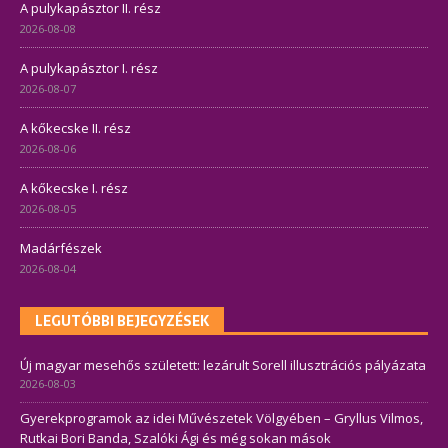
A pulykapásztor II. rész
2026-08-08
A pulykapásztor I. rész
2026-08-07
A kőkecske II. rész
2026-08-06
A kőkecske I. rész
2026-08-05
Madárfészek
2026-08-04
LEGUTÓBBI BEJEGYZÉSEK
Új magyar mesehős született: lezárult Sorell illusztrációs pályázata
2026-08-03
Gyerekprogramok az idei Művészetek Völgyében – Gryllus Vilmos,
Rutkai Bori Banda, Szalóki Ági és még sokan mások