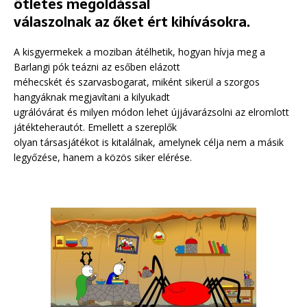
ötletes megoldással
válaszolnak az őket ért kihívásokra.
A kisgyermekek a moziban átélhetik, hogyan hívja meg a
Barlangi pók teázni az esőben elázott
méhecskét és szarvasbogarat, miként sikerül a szorgos
hangyáknak megjavítani a kilyukadt
ugrálóvárat és milyen módon lehet újjávarázsolni az elromlott
játékteherautót. Emellett a szereplők
olyan társasjátékot is kitalálnak, amelynek célja nem a másik
legyőzése, hanem a közös siker elérése.