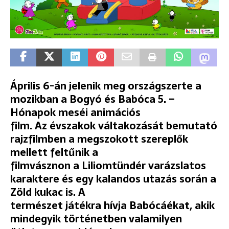
Április 6-án jelenik meg országszerte a
mozikban a Bogyó és Babóca 5. –
Hónapok meséi animációs
film. Az évszakok váltakozását bemutató
rajzfilmben a megszokott szereplők
mellett feltűnik a
filmvásznon a Liliomtündér varázslatos
karaktere és egy kalandos utazás során a
Zöld kukac is. A
természet játékra hívja Babócáékat, akik
mindegyik történetben valamilyen