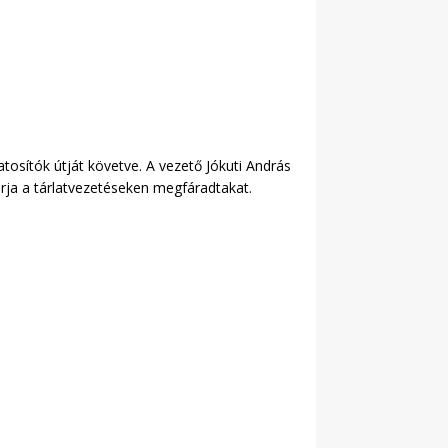
sítók útját követve. A vezető Jókuti András
árja a tárlatvezetéseken megfáradtakat.