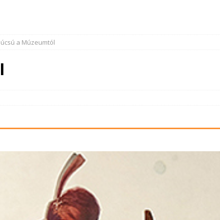
úcsú a Múzeumtól
l