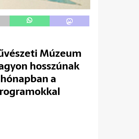
pművészeti Múzeum
 nagyon hosszúnak
gy hónapban a
programokkal