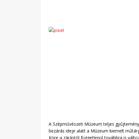
A Szépművészeti Múzeum teljes gyűjteménye a
bezárás ideje alatt a Múzeum kiemelt műtárg
Köre a zárástól függetlenül továbbra is vá