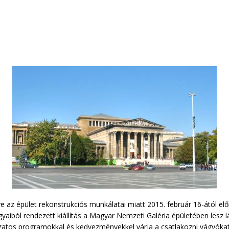
z épület rekonstrukciós munkálatai miatt 2015. február 16-ától előre
yaiból rendezett kiállítás a Magyar Nemzeti Galéria épületében lesz
ltozatos programokkal és kedvezményekkel várja a csatlakozni vágyó