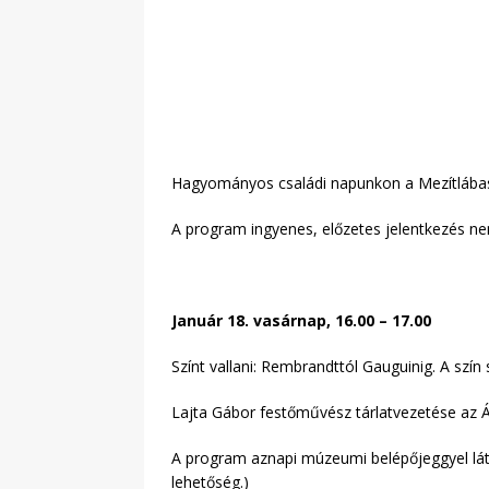
Hagyományos családi napunkon a Mezítlábas Z
A program ingyenes, előzetes jelentkezés n
Január 18. vasárnap, 16.00 – 17.00
Színt vallani: Rembrandttól Gauguinig. A szín
Lajta Gábor festőművész tárlatvezetése az
A program aznapi múzeumi belépőjeggyel látog
lehetőség.)