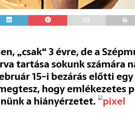
en, „csak“ 3 évre, de a Szé
zárva tartása sokunk számára
február 15-i bezárás előtti e
egtesz, hogy emlékezetes 
nnünk a hiányérzetet.