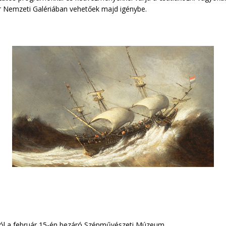
r Nemzeti Galériában vehetőek majd igénybe.
tól a február 15-én bezáró Szépművészeti Múzeum.