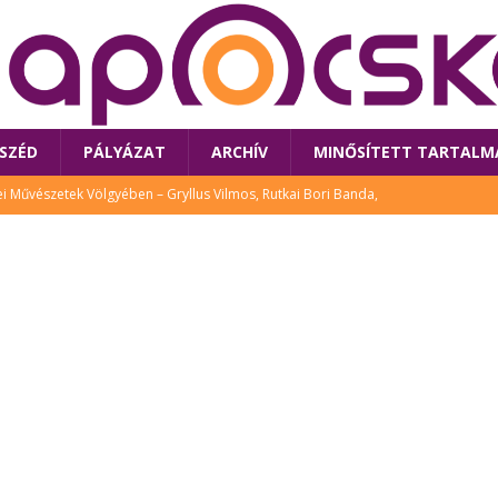
SZÉD
PÁLYÁZAT
ARCHÍV
MINŐSÍTETT TARTALM
 Művészetek Völgyében – Gryllus Vilmos, Rutkai Bori Banda,
TÚRA
 a látogatókat az idei Művészetek Völgye
CSALÁD
i Bori Bandájának az új lemeze – interjú Rutkai Borival – koncert az
A
klós író, költő idén a Művészetek Völgyében is fellép
KÖNYV
tt: lezárult Sorell illusztrációs pályázata
CSALÁD