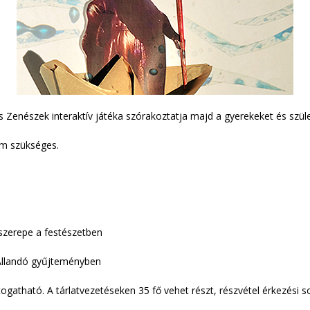
enészek interaktív játéka szórakoztatja majd a gyerekeket és szülei
em szükséges.
 szerepe a festészetben
 Állandó gyűjteményben
atható. A tárlatvezetéseken 35 fő vehet részt, részvétel érkezési so