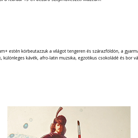
+ estén körbeutazzuk a világot tengeren és szárazföldön, a gyarmato
ák, különleges kávék, afro-latin muzsika, egzotikus csokoládé és bor v