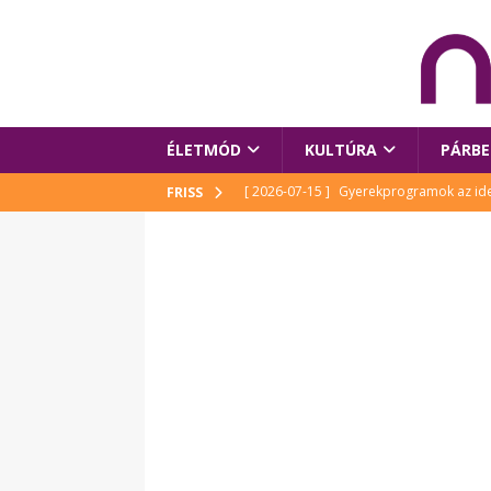
ÉLETMÓD
KULTÚRA
PÁRBE
[ 2026-07-15 ]
Gyerekprogramok az idei
FRISS
Szalóki Ági és még sokan mások
KUL
[ 2026-07-15 ]
Megújult köztérrel várja
[ 2026-07-15 ]
Pihitér – megjelent Rutka
idei Művészetek Völgyében
KULTÚR
[ 2026-06-29 ]
Apa kezdődik – Véssey Mi
[ 2026-08-03 ]
Új magyar mesehős születe