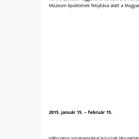
Múzeum épületének felújítása alatt a Magya
2015. január 15. – február 15.
Változatos programokkal búcsúzik látogatói