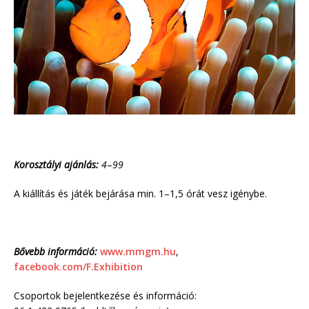
Korosztályi ajánlás:
4
–
99
A kiállítás és játék bejárása min. 1–1,5 órát vesz igénybe.
Bővebb információ:
www.mmgm.hu
,
facebook.com/F.Exhibition
Csoportok bejelentkezése és információ: