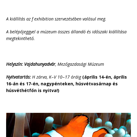
A kiállítás az f exhibition szervezésében valósul meg.
A belépőjeggyel a múzeum összes állandó és időszaki kiállítása
megtekinthető.
Helyszín:
Vajdahunyadvár
, Mezőgazdasági Múzeum
Nyitvatartás:
H zárva, K
–
V 10
–
17 óráig
(április 14-én, április
16-án és 17-én, nagypénteken, húsvétvasárnap és
húsvéthétfőn is nyitva!)