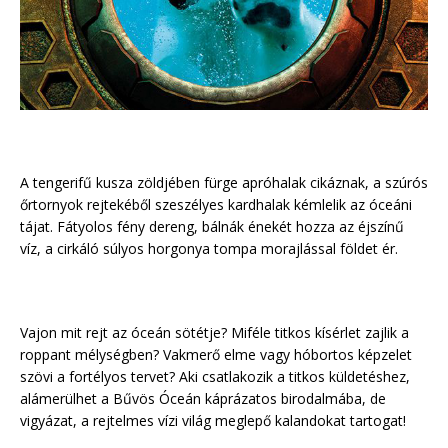
A tengerifű kusza zöldjében fürge apróhalak cikáznak, a szúrós
őrtornyok rejtekéből szeszélyes kardhalak kémlelik az óceáni
tájat. Fátyolos fény dereng, bálnák énekét hozza az éjszínű
víz, a cirkáló súlyos horgonya tompa morajlással földet ér.
Vajon mit rejt az óceán sötétje? Miféle titkos kísérlet zajlik a
roppant mélységben? Vakmerő elme vagy hóbortos képzelet
szövi a fortélyos tervet? Aki csatlakozik a titkos küldetéshez,
alámerülhet a Bűvös Óceán káprázatos birodalmába, de
vigyázat, a rejtelmes vízi világ meglepő kalandokat tartogat!