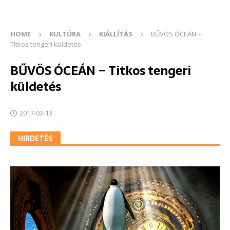
HOME
KULTÚRA
KIÁLLÍTÁS
BŰVÖS ÓCEÁN –
Titkos tengeri küldetés
BŰVÖS ÓCEÁN – Titkos tengeri
küldetés
2017-03-13
HIRDETÉS