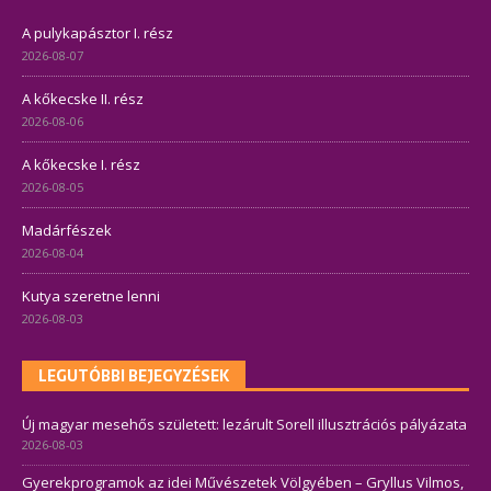
A pulykapásztor I. rész
2026-08-07
A kőkecske II. rész
2026-08-06
A kőkecske I. rész
2026-08-05
Madárfészek
2026-08-04
Kutya szeretne lenni
2026-08-03
LEGUTÓBBI BEJEGYZÉSEK
Új magyar mesehős született: lezárult Sorell illusztrációs pályázata
2026-08-03
Gyerekprogramok az idei Művészetek Völgyében – Gryllus Vilmos,