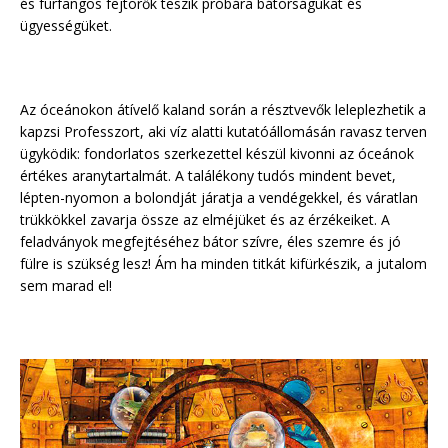
és furfangos fejtörők teszik próbára bátorságukat és
ügyességüket.
Az óceánokon átívelő kaland során a résztvevők leleplezhetik a
kapzsi Professzort, aki víz alatti kutatóállomásán ravasz terven
ügyködik: fondorlatos szerkezettel készül kivonni az óceánok
értékes aranytartalmát. A találékony tudós mindent bevet,
lépten-nyomon a bolondját járatja a vendégekkel, és váratlan
trükkökkel zavarja össze az elméjüket és az érzékeiket. A
feladványok megfejtéséhez bátor szívre, éles szemre és jó
fülre is szükség lesz! Ám ha minden titkát kifürkészik, a jutalom
sem marad el!