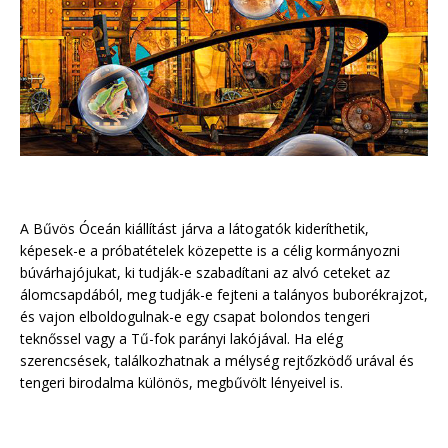
A Bűvös Óceán kiállítást járva a látogatók kideríthetik,
képesek-e a próbatételek közepette is a célig kormányozni
búvárhajójukat, ki tudják-e szabadítani az alvó ceteket az
álomcsapdából, meg tudják-e fejteni a talányos buborékrajzot,
és vajon elboldogulnak-e egy csapat bolondos tengeri
teknőssel vagy a Tű-fok parányi lakójával. Ha elég
szerencsések, találkozhatnak a mélység rejtőzködő urával és
tengeri birodalma különös, megbűvölt lényeivel is.