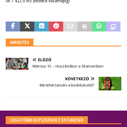
06 1 422 0765 (keddtől vasárnapig)
HIRDETÉS
ELŐZŐ
Március 15. – Huszártábor a Skanzenben
KÖVETKEZŐ
Mit lehet tanulni a bodobácstól?
LEGUTÓBBI EGYSZERVOLT ESTIMESÉK