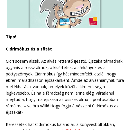
Tipp!
Cidrimókus és a sötét
Cidri sosem alszik. Az alvás rettentő ijesztő. Éjszaka támadnak
ugyanis a rossz álmok, a kísértetek, a sárkányok és a
pöttyszörnyek. Cidrimókus így hát mindenfélét kitalál, hogy
ébren maradhasson éjszakánként. Ámde az alváshiánynak fura
mellékhatásai vannak, amelyek közül a kimerültség a
legkevesebb. És ha a fáradtság nem lenne elég: váratlanul
megtudja, hogy ma éjszaka az összes álma – pontosabban
rémálma – valóra válik! Hogy fogja átvészelni Cidrimókus az
éjszakát?
Keressétek hát Cidrimókus kalandjait a könyvesboltokban,