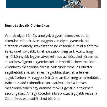
Bemutatkozik Cidrimókus
Vannak olyan témák, amelyek a gyermeknevelés során
elkerülhetetlenek. Nem nagyon van olyan gyermek, aki
életének valamely szakaszában ne kezdene el félni a sötéttől
és ez kinél rövidebb, kinél hosszabb ideig tart. Azért, hogy
minél könnyebb legyen átvészelni ezt az időszakot, érdemes
sokat beszélgetni a gyerekekkel a témáról és bevethetünk
különböző mesekönyveket is. Sok türelemmel és ötlettel
segíthetünk a kicsiknek és nagyobbacskáknak a félelem
legyőzésében. Mi nagyon örültünk, amikor megismerkedtünk a
Babilon Kiadó Cidrimókus sorozatával, ahol a kedves
mesekönyvekben egy aranyos mókus győzi le a félelmeit,
szorongásait. A négy kötetből álló sorozat legújabb része, a
Cidrimókus és a sötét című történet.