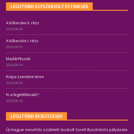
LEGUTÓBBI EGYSZERVOLT ESTIMESÉK
A kőkecske II. rész
2026-08-06
A kőkecske I. rész
2026-08-05
Madárfészek
2026-08-04
Kutya szeretne lenni
2026-08-03
Ki a legelébbvaló?
2026-08-02
LEGUTÓBBI BEJEGYZÉSEK
Új magyar mesehős született: lezárult Sorell illusztrációs pályázata