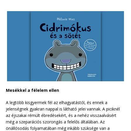
Mesékkel a félelem ellen
A legtöbb kisgyermek fél az elhagyatástól, és ennek a
jelenségnek gyakran nappal is látható jelei vannak. A piciknél
az éjszakai rémült ébredésekért, és a nehéz visszaalvásért
még a szeparációs szorongás a felelős általában. Az
önállósodás folyamatában még inkább szüksége van a