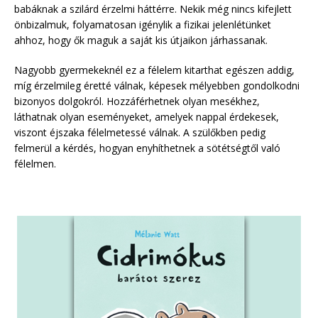
babáknak a szilárd érzelmi háttérre. Nekik még nincs kifejlett
önbizalmuk, folyamatosan igénylik a fizikai jelenlétünket
ahhoz, hogy ők maguk a saját kis útjaikon járhassanak.
Nagyobb gyermekeknél ez a félelem kitarthat egészen addig,
míg érzelmileg éretté válnak, képesek mélyebben gondolkodni
bizonyos dolgokról. Hozzáférhetnek olyan mesékhez,
láthatnak olyan eseményeket, amelyek nappal érdekesek,
viszont éjszaka félelmetessé válnak. A szülőkben pedig
felmerül a kérdés, hogyan enyhíthetnek a sötétségtől való
félelmen.