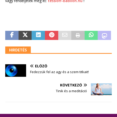
vagy rendeljétek meg itt:
tessloff-babilon.hu
!
HIRDETÉS
ELŐZŐ
Fedezzük fel az agy és a szem titkait!
KÖVETKEZŐ
Tinik és a meditáció