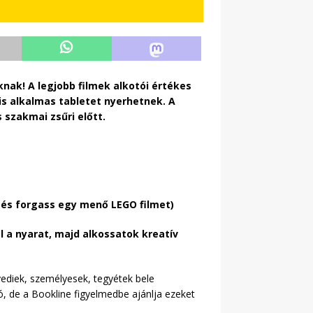
knak! A legjobb filmek alkotói értékes
is alkalmas tabletet nyerhetnek. A
 szakmai zsűri előtt.
t és forgass egy menő LEGO filmet)
l a nyarat, majd alkossatok kreatív
gyediek, személyesek, tegyétek bele
ó, de a Bookline figyelmedbe ajánlja ezeket