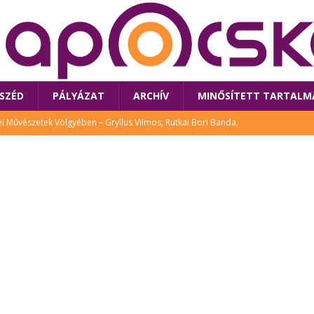
SZÉD
PÁLYÁZAT
ARCHÍV
MINŐSÍTETT TARTALM
 Művészetek Völgyében – Gryllus Vilmos, Rutkai Bori Banda,
TÚRA
 a látogatókat az idei Művészetek Völgye
CSALÁD
i Bori Bandájának az új lemeze – interjú Rutkai Borival – koncert az
A
klós író, költő idén a Művészetek Völgyében is fellép
KÖNYV
tt: lezárult Sorell illusztrációs pályázata
CSALÁD