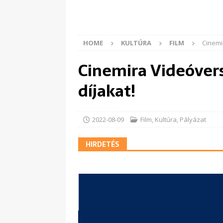
HOME
KULTÚRA
FILM
Cinemi
Cinemira Videóvers
díjakat!
2022-08-09
Film
,
Kultúra
,
Pályázat
HIRDETÉS