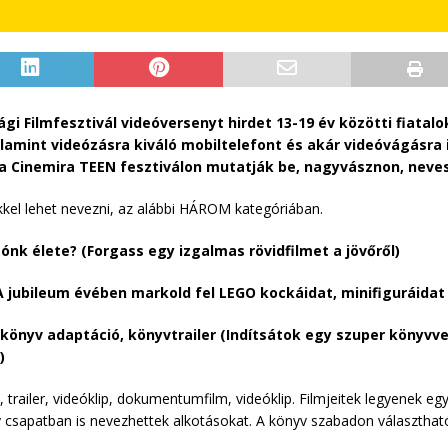
gi Filmfesztivál videóversenyt hirdet 13-19 év közötti fiatalo
lamint videózásra kiváló mobiltelefont és akár videóvágásra 
 a Cinemira TEEN fesztiválon mutatják be, nagyvásznon, neves
kel lehet nevezni, az alábbi HÁROM kategóriában.
ygónk élete? (Forgass egy izgalmas rövidfilmet a jövőről)
 (A jubileum évében markold fel LEGO kockáidat, minifiguráida
 könyv adaptáció, könyvtrailer (Indítsátok egy szuper könyvve
)
 trailer, videóklip, dokumentumfilm, videóklip. Filmjeitek legyenek e
y csapatban is nevezhettek alkotásokat. A könyv szabadon választhat
.