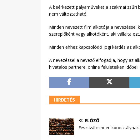
A beérkezett pályaműveket a szakmai zsűri bí
nem változtatható.
Minden nevezett film alkotója a nevezéssel k
szereplőként vagy alkotóként, aki vállalta ez
Minden ehhez kapcsolódó jogi kérdés az alkot
A nevezéssel a nevező elfogadja, hogy az alk
hivatalos partnerei online felületeiken időbeli
HIRDETÉS
ELŐZŐ
Fesztivál minden korosztálynak