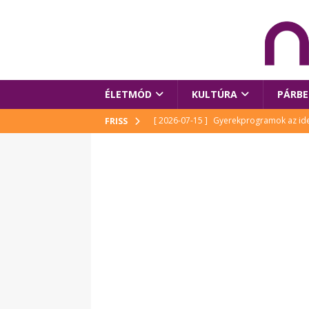
ÉLETMÓD
KULTÚRA
PÁRBE
[ 2026-07-15 ]
Gyerekprogramok az idei
FRISS
Szalóki Ági és még sokan mások
KUL
[ 2026-07-15 ]
Megújult köztérrel várja
[ 2026-07-15 ]
Pihitér – megjelent Rutka
idei Művészetek Völgyében
KULTÚR
[ 2026-06-29 ]
Apa kezdődik – Véssey Mi
[ 2026-08-03 ]
Új magyar mesehős születe