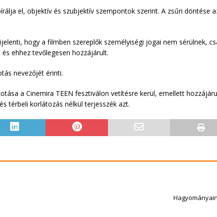
rálja el, objektív és szubjektív szempontok szerint. A zsűri döntése 
ijelenti, hogy a filmben szereplők személyiségi jogai nem sérülnek, c
t, és ehhez tevőlegesen hozzájárult.
ás nevezőjét érinti.
otása a Cinemira TEEN fesztiválon vetítésre kerül, emellett hozzájárul
 és térbeli korlátozás nélkül terjesszék azt.
Hagyományain