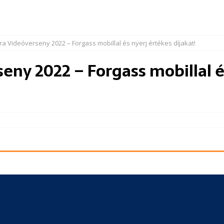
ra Videóverseny 2022 – Forgass mobillal és nyerj értékes díjakat!
eny 2022 – Forgass mobillal é