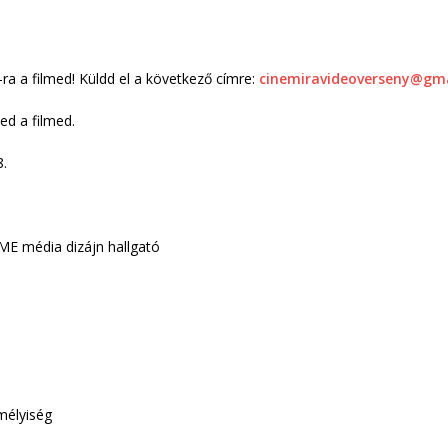
-ra a filmed! Küldd el a következő címre:
cinemiravideoverseny@gm
ed a filmed.
.
ME média dizájn hallgató
emélyiség