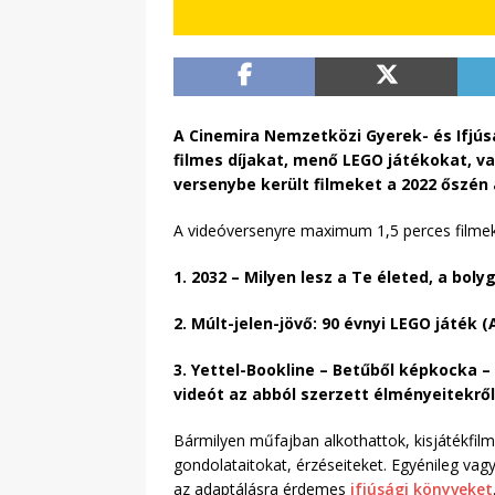
A Cinemira Nemzetközi Gyerek- és Ifjúsá
filmes díjakat, menő LEGO játékokat, va
versenybe került filmeket a 2022 őszén
A videóversenyre maximum 1,5 perces filmek
1. 2032 – Milyen lesz a Te életed, a bol
2. Múlt-jelen-jövő: 90 évnyi LEGO játék
3. Yettel-Bookline – Betűből képkocka –
videót az abból szerzett élményeitekről
Bármilyen műfajban alkothattok, kisjátékfilm,
gondolataitokat, érzéseiteket. Egyénileg vag
az adaptálásra érdemes
ifjúsági könyveket