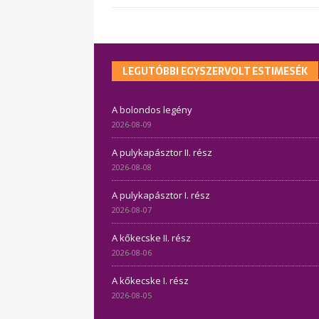
LEGUTÓBBI EGYSZERVOLT ESTIMESÉK
A bolondos legény
2026-08-09
A pulykapásztor II. rész
2026-08-08
A pulykapásztor I. rész
2026-08-07
A kőkecske II. rész
2026-08-06
A kőkecske I. rész
2026-08-05