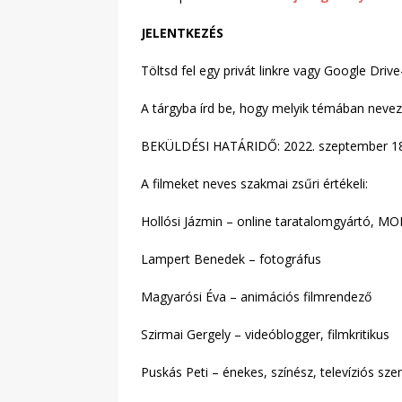
JELENTKEZÉS
Töltsd fel egy privát linkre vagy Google Drive
A tárgyba írd be, hogy melyik témában nevez
BEKÜLDÉSI HATÁRIDŐ: 2022. szeptember 18
A filmeket neves szakmai zsűri értékeli:
Hollósi Jázmin – online taratalomgyártó, MO
Lampert Benedek – fotográfus
Magyarósi Éva – animációs filmrendező
Szirmai Gergely – videóblogger, filmkritikus
Puskás Peti – énekes, színész, televíziós sz