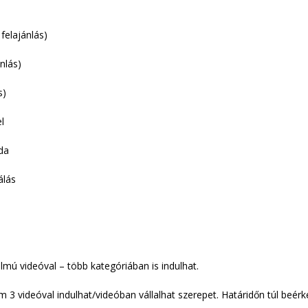
felajánlás)
nlás)
s)
l
da
álás
lmú videóval – több kategóriában is indulhat.
3 videóval indulhat/videóban vállalhat szerepet. Határidőn túl beér