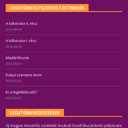
LEGUTÓBBI EGYSZERVOLT ESTIMESÉK
A kőkecske II. rész
2026-08-06
A kőkecske I. rész
2026-08-05
Madárfészek
2026-08-04
Kutya szeretne lenni
2026-08-03
Ki a legelébbvaló?
2026-08-02
LEGUTÓBBI BEJEGYZÉSEK
Új magyar mesehős született: lezárult Sorell illusztrációs pályázata