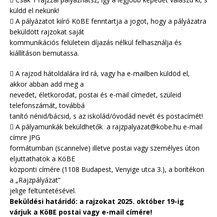
küldd el nekünk!
 A pályázatot kiíró KöBE fenntartja a jogot, hogy a pályázatra
beküldött rajzokat saját
kommunikációs felületein díjazás nélkül felhasználja és
kiállításon bemutassa.
 A rajzod hátoldalára írd rá, vagy ha e-mailben küldöd el,
akkor abban add meg a
nevedet, életkorodat, postai és e-mail címedet, szüleid
telefonszámát, továbbá
tanító nénid/bácsid, s az iskolád/óvodád nevét és postacímét!
 A pályamunkák beküldhetők a rajzpalyazat@kobe.hu e-mail
címre JPG
formátumban (scannelve) illetve postai vagy személyes úton
eljuttathatok a KöBE
központi címére (1108 Budapest, Venyige utca 3.), a borítékon
a „Rajzpályázat”
jelige feltüntetésével.
Beküldési határidő: a rajzokat 2025. október 19-ig
várjuk a KöBE postai vagy e-mail címére!