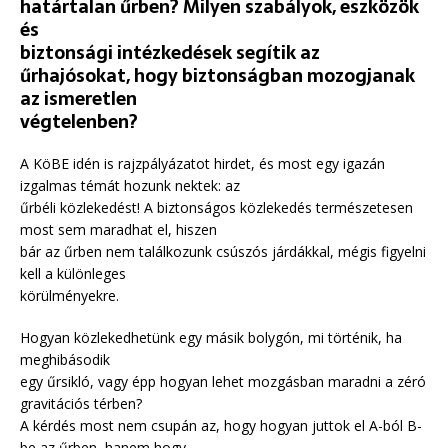
határtalan űrben? Milyen szabályok, eszközök
és
biztonsági intézkedések segítik az
űrhajósokat, hogy biztonságban mozogjanak
az ismeretlen
végtelenben?
A KöBE idén is rajzpályázatot hirdet, és most egy igazán
izgalmas témát hozunk nektek: az
űrbéli közlekedést! A biztonságos közlekedés természetesen
most sem maradhat el, hiszen
bár az űrben nem találkozunk csúszós járdákkal, mégis figyelni
kell a különleges
körülményekre.
Hogyan közlekedhetünk egy másik bolygón, mi történik, ha
meghibásodik
egy űrsikló, vagy épp hogyan lehet mozgásban maradni a zéró
gravitációs térben?
A kérdés most nem csupán az, hogy hogyan juttok el A-ból B-
be az űrben, hanem hogy