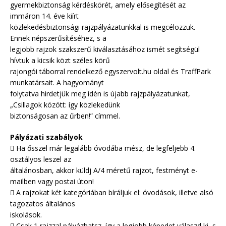
gyermekbiztonság kérdéskörét, amely elősegítését az
immáron 14. éve kiírt
közlekedésbiztonsági rajzpályázatunkkal is megcélozzuk.
Ennek népszerűsítéséhez, s a
legjobb rajzok szakszerű kiválasztásához ismét segítségül
hívtuk a kicsik közt széles körű
rajongói táborral rendelkező egyszervolt.hu oldal és TraffPark
munkatársait. A hagyományt
folytatva hirdetjük meg idén is újabb rajzpályázatunkat,
„Csillagok között: így közlekedünk
biztonságosan az űrben!” címmel.
Pályázati szabályok
 Ha ősszel már legalább óvodába mész, de legfeljebb 4.
osztályos leszel az
általánosban, akkor küldj A/4 méretű rajzot, festményt e-
mailben vagy postai úton!
 A rajzokat két kategóriában bíráljuk el: óvodások, illetve alsó
tagozatos általános
iskolások.
 Csak 1 rajzzal pályázhatsz, így a legjobb képedet válaszd ki, s