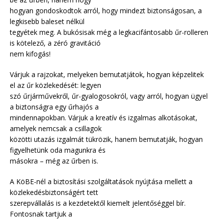
hogyan gondoskodtok arról, hogy mindezt biztonságosan, a
legkisebb baleset nélkül
tegyétek meg. A bukósisak még a legkacifántosabb űr-rolleren
is kötelező, a zéró gravitáció
nem kifogás!
Várjuk a rajzokat, melyeken bemutatjátok, hogyan képzelitek
el az űr közlekedését: legyen
szó űrjárművekről, űr-gyalogosokról, vagy arról, hogyan ügyel
a biztonságra egy űrhajós a
mindennapokban. Várjuk a kreatív és izgalmas alkotásokat,
amelyek nemcsak a csillagok
közötti utazás izgalmát tükrözik, hanem bemutatják, hogyan
figyelhetünk oda magunkra és
másokra – még az űrben is.
A KöBE-nél a biztosítási szolgáltatások nyújtása mellett a
közlekedésbiztonságért tett
szerepvállalás is a kezdetektől kiemelt jelentőséggel bír.
Fontosnak tartjuk a