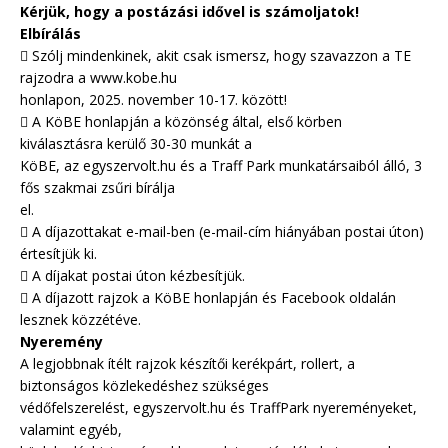
Kérjük, hogy a postázási idővel is számoljatok!
Elbírálás
 Szólj mindenkinek, akit csak ismersz, hogy szavazzon a TE
rajzodra a www.kobe.hu
honlapon, 2025. november 10-17. között!
 A KöBE honlapján a közönség által, első körben
kiválasztásra kerülő 30-30 munkát a
KöBE, az egyszervolt.hu és a Traff Park munkatársaiból álló, 3
fős szakmai zsűri bírálja
el.
 A díjazottakat e-mail-ben (e-mail-cím hiányában postai úton)
értesítjük ki.
 A díjakat postai úton kézbesítjük.
 A díjazott rajzok a KöBE honlapján és Facebook oldalán
lesznek közzétéve.
Nyeremény
A legjobbnak ítélt rajzok készítői kerékpárt, rollert, a
biztonságos közlekedéshez szükséges
védőfelszerelést, egyszervolt.hu és TraffPark nyereményeket,
valamint egyéb,