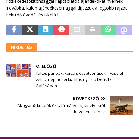
közlekedésbiztonsággal kapcsolatos ajándékokat nyernek.
Továbbá, külön ajándékcsomaggal díjazzuk a legtöbb rajzot
beküldő óvodát és iskolát!
HIRDETÉS
ELŐZŐ
Táltos paripák, kortárs ecsetvonások – Fuss el
véle… népmesei kiállítás nyílik a Deák17
Galériában
KÖVETKEZŐ
Magyar űrkutatók és találmányaik, amelyekről
kevesen tudnak