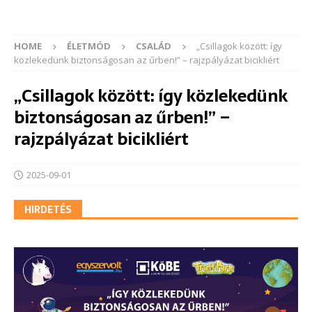
HOME
ÉLETMÓD
CSALÁD
„Csillagok között: így
közlekedünk biztonságosan az űrben!” – rajzpályázat bicikliért
„Csillagok között: így közlekedünk
biztonságosan az űrben!” –
rajzpályázat bicikliért
2025-09-01
HIRDETÉS