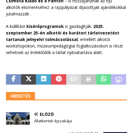
Csimota Kiadó és a Panton
– is hozzájárulnak az ifjú
alkotók elismeréséhez: a rajzpályázat díjazottjait ajándékokkal
jutalmazzák .
A kiállítást
kísérőprogramok
is gazdagítják:
2025.
szeptember 25-én alkotói és kurátori tárlatvezetést
tartanak jelnyelvi tolmácsolással
, emellett alkotói
workshopokon, múzeumpedagógiai foglalkozásokon is részt
vehetnek az érdeklődők a tárlat nyitvatartása alatt.
HIRDETÉS
ELŐZŐ
Állatkertek éjszakája