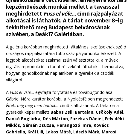
képzőművészek munkái mellett a tavasszal
meghirdetett
Fuss el véle…
című rajzpályázat
alkotásai is láthatók. A tárlat november 8-ig
tekinthető meg Budapest belvárosának
szívében, a Deák17 Galériában.
A galéria korábban meghirdetett, általános iskolásoknak szóló
országos rajzpályázatára több száz pályamunka érkezett. A
legjobb alkotásokat szakmai zsűri választotta ki, a művek
digitális reprodukciói a tárlat részeként láthatók – bemutatva,
hogyan gondolkodnak napjainkban a gyerekek a csodák
világáról.
A
Fuss el véle…
egyfajta folytatása és továbbgondolása
Gábriel Nóra kurátor korábbi, a Nyolcésfélben megrendezett
Éltek, míg meg nem haltak…
című kiállításának. A tárlaton a
gyerekek képei mellett
Babos Zsili Bertalan, Csököly Adél,
Dankó Boglárka, Dés Márton, Fazekas Dániel, Felvidéki
Miklós, Gámán Zsuzsa, Harangozó Imre, Kovács
Gabriella, Král Lili, Lakos Máté, László Márk, Marosi