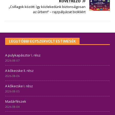
KÖVETKEZŐ
„Csillagok között: így közlekedünk biztonságosan
az űrben!” – rajzpályázat bicikliért
LEGUTÓBBI EGYSZERVOLT ESTIMESÉK
A pulykapásztor I. rész
2026-08-07
A kőkecske II. rész
2026-08-06
A kőkecske I. rész
2026-08-05
Madárfészek
2026-08-04