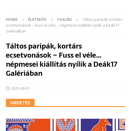
HOME
ÉLETMÓD
CSALÁD
Táltos paripák, kortárs
ecsetvonások – Fuss el véle… népmesei kiállítás nyílik a Deák17
Galériában
Táltos paripák, kortárs
ecsetvonások – Fuss el véle…
népmesei kiállítás nyílik a Deák17
Galériában
2025-09-01
HIRDETÉS