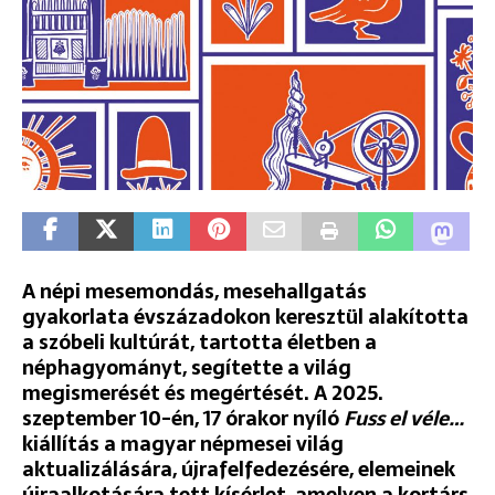
A népi mesemondás, mesehallgatás
gyakorlata évszázadokon keresztül alakította
a szóbeli kultúrát,
tartotta életben
a
néphagyományt, segítette a világ
megismerését és megértését. A 2025.
szeptember 10-én, 17 órakor nyíló
Fuss el véle…
kiállítás a magyar népmesei világ
aktualizálására, újrafelfedezésére, elemeinek
újraalkotására tett kísérlet, amelyen a kortárs