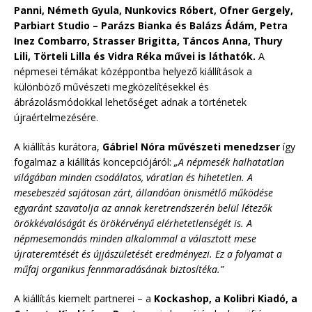
Panni, Németh Gyula, Nunkovics Róbert, Ofner Gergely,
Parbiart Studio – Parázs Bianka és Balázs Ádám, Petra
Inez Combarro, Strasser Brigitta, Táncos Anna, Thury
Lili, Törteli Lilla és Vidra Réka művei is láthatók.
A
népmesei témákat középpontba helyező kiállítások a
különböző művészeti megközelítésekkel és
ábrázolásmódokkal lehetőséget
adnak a történetek
újraértelmezésére.
A kiállítás kurátora,
Gábriel Nóra művészeti menedzser
így
fogalmaz a kiállítás koncepciójáról:
„A népmesék halhatatlan
világában minden csodálatos, váratlan és hihetetlen. A
mesebeszéd sajátosan zárt, állandóan önismétlő működése
egyaránt szavatolja az annak keretrendszerén belül létezők
örökkévalóságát és örökérvényű elérhetetlenségét is. A
népmesemondás minden alkalommal a választott mese
újrateremtését és újjászületését eredményezi. Ez a folyamat a
műfaj organikus fennmaradásának biztosítéka.”
A kiállítás kiemelt partnerei – a
Kockashop, a Kolibri Kiadó, a