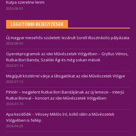
Kutya szeretne lenni
2026-08-03
LEGUTÓBBI BEJEGYZÉSEK
Új magyar mesehős született: lezárult Sorell illusztrációs pályázata
2026-08-03
Gyerekprogramok az idei Művészetek Völgyében – Gryllus Vilmos,
Rutkai Bori Banda, Szalóki Ági és még sokan mások
2026-07-15
Megújult köztérrel várja a látogatókat az idei Művészetek Völgye
2026-07-15
Pihitér – megjelent Rutkai Bori Bandájának az új lemeze – interjú
Rutkai Borival – koncert az idei Művészetek Völgyében
2026-07-15
Apa kezdődik – Véssey Miklós író, költő idén a Művészetek
Völgyében is fellép
2026-06-29