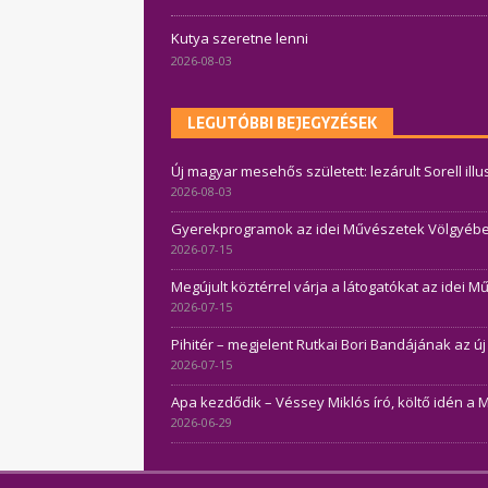
Kutya szeretne lenni
2026-08-03
LEGUTÓBBI BEJEGYZÉSEK
Új magyar mesehős született: lezárult Sorell ill
2026-08-03
Gyerekprogramok az idei Művészetek Völgyében 
2026-07-15
Megújult köztérrel várja a látogatókat az idei 
2026-07-15
Pihitér – megjelent Rutkai Bori Bandájának az ú
2026-07-15
Apa kezdődik – Véssey Miklós író, költő idén a 
2026-06-29