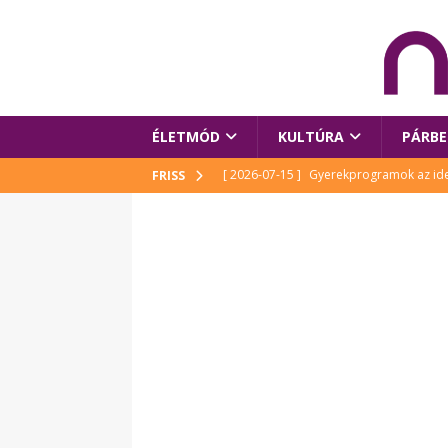
ÉLETMÓD
KULTÚRA
PÁRBE
[ 2026-07-15 ]
Gyerekprogramok az idei
FRISS
Szalóki Ági és még sokan mások
KUL
[ 2026-07-15 ]
Megújult köztérrel várja
[ 2026-07-15 ]
Pihitér – megjelent Rutka
idei Művészetek Völgyében
KULTÚR
[ 2026-06-29 ]
Apa kezdődik – Véssey Mi
[ 2026-08-03 ]
Új magyar mesehős születe