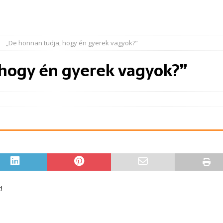
„De honnan tudja, hogy én gyerek vagyok?”
 hogy én gyerek vagyok?”
!