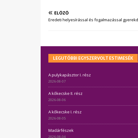
ELŐZŐ
Eredeti helyesírással és fogalmazással gyerekd
LEGUTÓBBI EGYSZERVOLT ESTIMESÉK
A pulykapásztor I. rész
2026-08-07
A kőkecske II. rész
2026-08-06
A kőkecske I. rész
2026-08-05
Madárfészek
2026-08-04