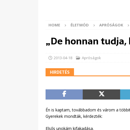
HOME
ÉLETMÓD
APRÓSÁGOK
„De honnan tudja,
2013-04-18
Apróságok
HIRDETÉS
Én is kaptam, továbbadom és várom a többit
Gyerekek mondták, kérdezték:
Elsős unokám kifakadása.