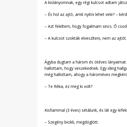
A kislányomnak, egy régi kulcsot adtam játsz
– És hol az ajtó, amit nyitni lehet vele? – kér
– Azt feleltem, hogy fogalmam sincs. Ő cso
– A kulcsot szokták elveszíteni, nem az ajtót.
Ágyba dugtam a három és ötéves lányaimat. 
hallottam, hogy veszekednek. Egy ideig hall
még hallottam, ahogy a hároméves megkérde
– Te Réka, ez meg ki volt?
Kisfiammal (3 éves) sétálunk, és lát egy lefekt
– Szegény bicikli, megdöglött.