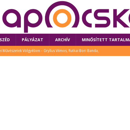
SZÉD
PÁLYÁZAT
ARCHÍV
MINŐSÍTETT TARTALM
 Művészetek Völgyében – Gryllus Vilmos, Rutkai Bori Banda,
TÚRA
 a látogatókat az idei Művészetek Völgye
CSALÁD
i Bori Bandájának az új lemeze – interjú Rutkai Borival – koncert az
A
klós író, költő idén a Művészetek Völgyében is fellép
KÖNYV
tt: lezárult Sorell illusztrációs pályázata
CSALÁD