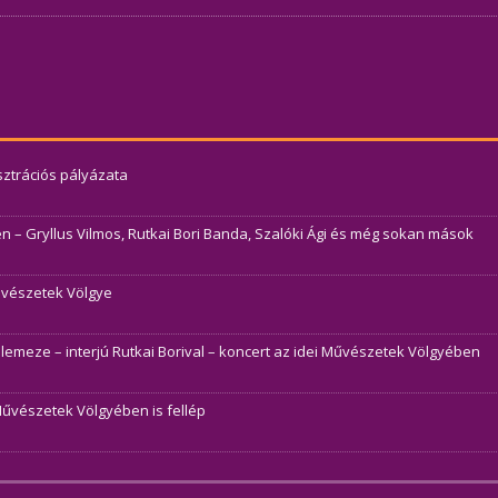
usztrációs pályázata
– Gryllus Vilmos, Rutkai Bori Banda, Szalóki Ági és még sokan mások
Művészetek Völgye
j lemeze – interjú Rutkai Borival – koncert az idei Művészetek Völgyében
Művészetek Völgyében is fellép