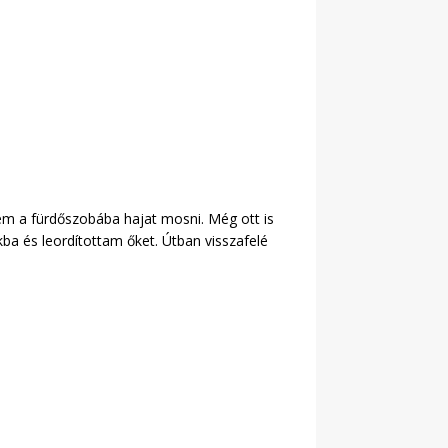
em a fürdőszobába hajat mosni. Még ott is
ba és leordítottam őket. Útban visszafelé