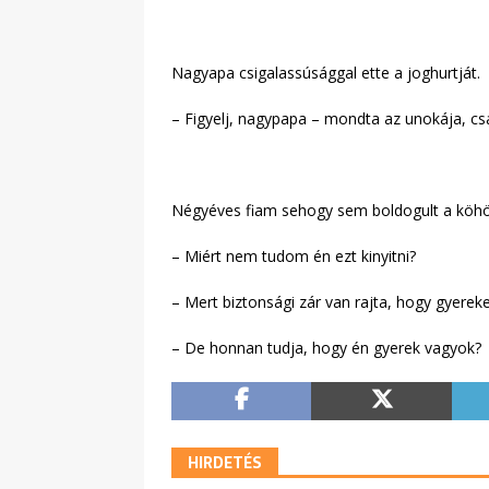
Nagyapa csigalassúsággal ette a joghurtját.
– Figyelj, nagypapa – mondta az unokája, c
Négyéves fiam sehogy sem boldogult a köhögés
– Miért nem tudom én ezt kinyitni?
– Mert biztonsági zár van rajta, hogy gyereke
– De honnan tudja, hogy én gyerek vagyok?
HIRDETÉS