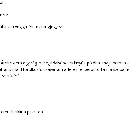
ani.
dezte.
dálkozva végigmért, és megjegyezte:
Átöltöztem egy régi melegítőalsóba és kinyúlt pólóba, majd bement
gattam, majd törölközőt csavartam a fejemre, berontottam a szobájuk
zi nővérét:
etett biciklit a pázsiton: