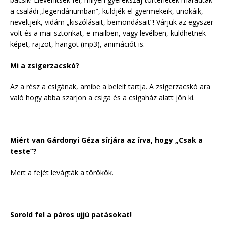
a családi „legendáriumban”, küldjék el gyermekeik, unokáik,
neveltjeik, vidám „kiszólásait, bemondásait”! Várjuk az egyszer
volt és a mai sztorikat, e-mailben, vagy levélben, küldhetnek
képet, rajzot, hangot (mp3), animációt is.
Mi a zsigerzacskó?
Az a rész a csigának, amibe a beleit tartja. A zsigerzacskó ara
való hogy abba szarjon a csiga és a csigaház alatt jön ki.
Miért van Gárdonyi Géza sírjára az írva, hogy „Csak a
teste”?
Mert a fejét levágták a törökök.
Sorold fel a páros ujjú patásokat!