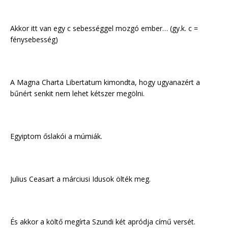
Akkor itt van egy c sebességgel mozgó ember… (gy.k. c =
fénysebesség)
A Magna Charta Libertatum kimondta, hogy ugyanazért a
bűnért senkit nem lehet kétszer megölni.
Egyiptom őslakói a múmiák.
Julius Ceasart a márciusi Idusok ölték meg.
És akkor a költő megírta Szundi két apródja című versét.