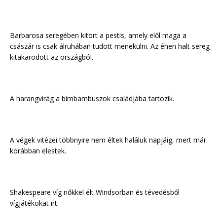
Barbarosa seregében kitört a pestis, amely elől maga a
császár is csak álruhában tudott menekülni. Az éhen halt sereg
kitakarodott az országból.
A harangvirág a bimbambuszok családjába tartozik.
A végek vitézei többnyire nem éltek haláluk napjáig, mert már
korábban elestek.
Shakespeare víg nőkkel élt Windsorban és tévedésből
vígjátékokat irt.