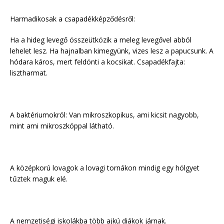
Harmadikosak a csapadékképződésről:
Ha a hideg levegő összeütközik a meleg levegővel abból
lehelet lesz. Ha hajnalban kimegyünk, vizes lesz a papucsunk. A
hódara káros, mert feldönti a kocsikat. Csapadékfajta:
lisztharmat.
A baktériumokról: Van mikroszkopikus, ami kicsit nagyobb,
mint ami mikroszkóppal látható.
A középkorú lovagok a lovagi tornákon mindig egy hölgyet
tűztek maguk elé.
A nemzetiségi iskolákba több ajkú diákok járnak.