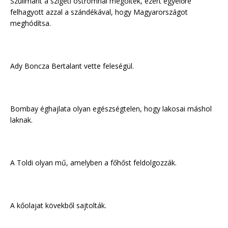
Szulimant a szigeti ostromnál megölték, ezért egyelőre
felhagyott azzal a szándékával, hogy Magyarországot
meghódítsa.
Ady Boncza Bertalant vette feleségül.
Bombay éghajlata olyan egészségtelen, hogy lakosai máshol
laknak.
A Toldi olyan mű, amelyben a főhőst feldolgozzák.
A kőolajat kövekből sajtolták.