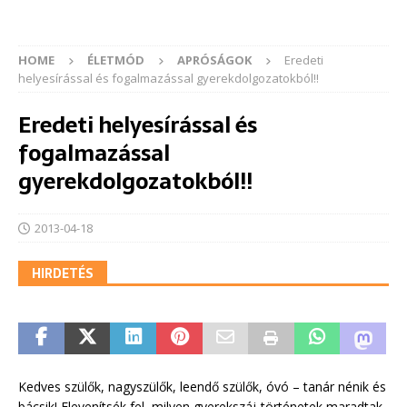
HOME
ÉLETMÓD
APRÓSÁGOK
Eredeti
helyesírással és fogalmazással gyerekdolgozatokból!!
Eredeti helyesírással és
fogalmazással
gyerekdolgozatokból!!
2013-04-18
HIRDETÉS
Kedves szülők, nagyszülők, leendő szülők, óvó – tanár nénik és
bácsik! Elevenítsék fel, milyen gyerekszáj-történetek maradtak