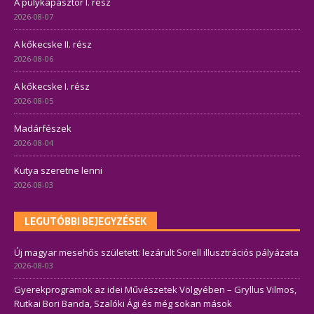
A pulykapásztor I. rész
2026-08-07
A kőkecske II. rész
2026-08-06
A kőkecske I. rész
2026-08-05
Madárfészek
2026-08-04
Kutya szeretne lenni
2026-08-03
LEGUTÓBBI BEJEGYZÉSEK
Új magyar mesehős született: lezárult Sorell illusztrációs pályázata
2026-08-03
Gyerekprogramok az idei Művészetek Völgyében – Gryllus Vilmos,
Rutkai Bori Banda, Szalóki Ági és még sokan mások