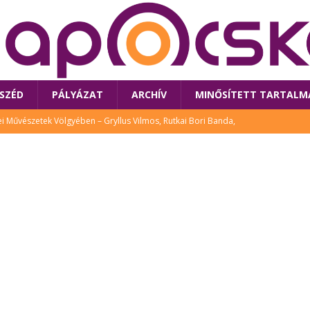
SZÉD
PÁLYÁZAT
ARCHÍV
MINŐSÍTETT TARTALM
 Művészetek Völgyében – Gryllus Vilmos, Rutkai Bori Banda,
TÚRA
 a látogatókat az idei Művészetek Völgye
CSALÁD
i Bori Bandájának az új lemeze – interjú Rutkai Borival – koncert az
A
klós író, költő idén a Művészetek Völgyében is fellép
KÖNYV
tt: lezárult Sorell illusztrációs pályázata
CSALÁD