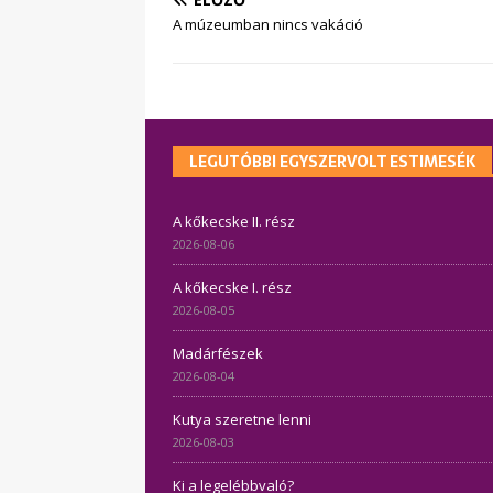
A múzeumban nincs vakáció
LEGUTÓBBI EGYSZERVOLT ESTIMESÉK
A kőkecske II. rész
2026-08-06
A kőkecske I. rész
2026-08-05
Madárfészek
2026-08-04
Kutya szeretne lenni
2026-08-03
Ki a legelébbvaló?