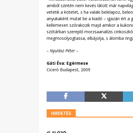
amiből szintén nem kevés látott már napvilá
vetetik a kötetet, s ha valaki belelapoz, be
anyukaként mutat be a kiadó – igazán ért a 
kellemesen szórakozik majd amikor a kukoric
szótárban szereplő morzsaanalízis cinkoszkó
megmosolyogtassa, elbájolja, s álomba ringa
– Nyulász Péter –
Gáti Éva: Egérmese
Ciceró Budapest, 2009
HIRDETÉS
ELŐZŐ