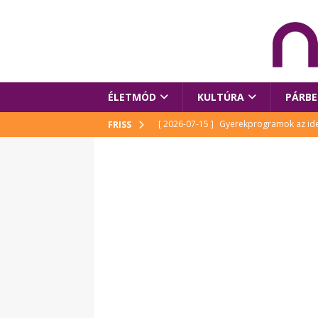
ÉLETMÓD
KULTÚRA
PÁRBE
[ 2026-07-15 ]
Gyerekprogramok az idei
FRISS
Szalóki Ági és még sokan mások
KUL
[ 2026-07-15 ]
Megújult köztérrel várja
[ 2026-07-15 ]
Pihitér – megjelent Rutka
idei Művészetek Völgyében
KULTÚR
[ 2026-06-29 ]
Apa kezdődik – Véssey Mi
[ 2026-08-03 ]
Új magyar mesehős születe