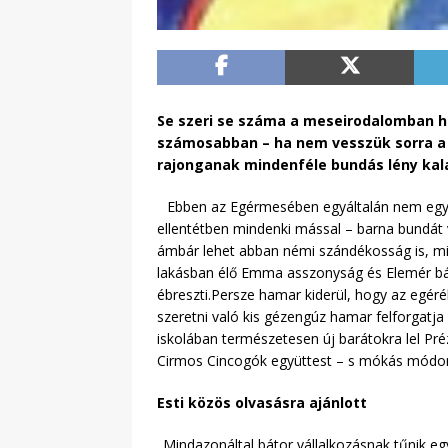
Se szeri se száma a meseirodalomban h
számosabban – ha nem vesszük sorra a c
rajonganak mindenféle bundás lény kala
Ebben az Egérmesében egyáltalán nem egy sz
ellentétben mindenki mással – barna bundát v
ámbár lehet abban némi szándékosság is, miv
lakásban élő Emma asszonyság és Elemér bács
ébreszti.Persze hamar kiderül, hogy az egéré
szeretni való kis gézengúz hamar felforgatja
iskolában természetesen új barátokra lel Pré
Cirmos Cincogók együttest – s mókás módon,
Esti közös olvasásra ajánlott
Mindazonáltal bátor vállalkozásnak tűnik e