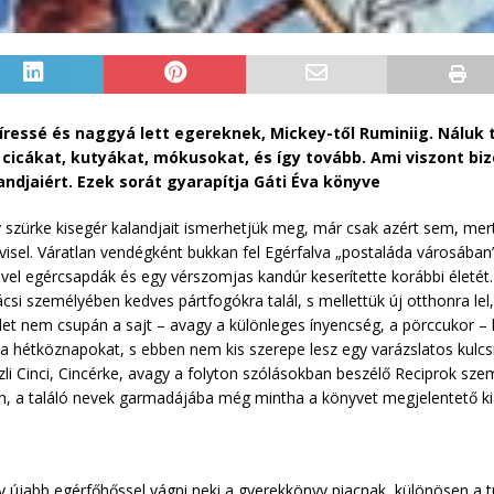
íressé és naggyá lett egereknek, Mickey-től Ruminiig. Náluk
icákat, kutyákat, mókusokat, és így tovább. Ami viszont bizo
ndjaiért. Ezek sorát gyarapítja Gáti Éva könyve
ürke kisegér kalandjait ismerhetjük meg, már csak azért sem, mert a
isel. Váratlan vendégként bukkan fel Egérfalva „postaláda városában”
el egércsapdák és egy vérszomjas kandúr keserítette korábbi életét.
i személyében kedves pártfogókra talál, s mellettük új otthonra lel,
let nem csupán a sajt – avagy a különleges ínyencség, a pörccukor – k
 a hétköznapokat, s ebben nem kis szerepe lesz egy varázslatos kulcs
zli Cinci, Cincérke, avagy a folyton szólásokban beszélő Reciprok sz
 a találó nevek garmadájába még mintha a könyvet megjelentető kiad
gy újabb egérfőhőssel vágni neki a gyerekkönyv piacnak, különösen 