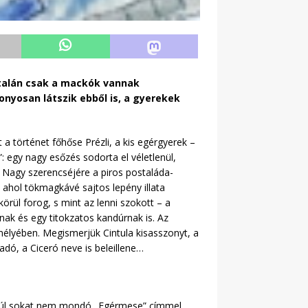
 talán csak a mackók vannak
nyosan látszik ebből is, a gyerekek
 történet főhőse Prézli, a kis egérgyerek –
: egy nagy esőzés sodorta el véletlenül,
 Nagy szerencséjére a piros postaláda-
 ahol tökmagkávé sajtos lepény illata
örül forog, s mint az lenni szokott – a
nak és egy titokzatos kandúrnak is. Az
emélyében. Megismerjük Cintula kisasszonyt, a
ó, a Ciceró neve is beleillene…
a túl sokat nem mondó „Egérmese” címmel,