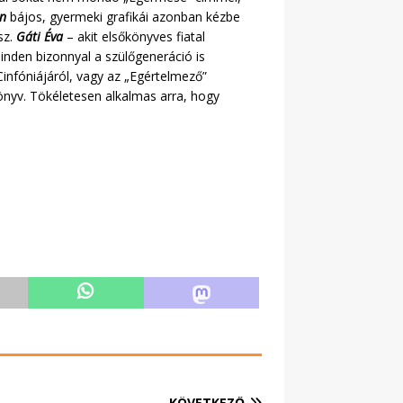
án
bájos, gyermeki grafikái azonban kézbe
sz.
Gáti Éva
– akit elsőkönyves fiatal
inden bizonnyal a szülőgeneráció is
infóniájáról, vagy az „Egértelmező”
önyv. Tökéletesen alkalmas arra, hogy
KÖVETKEZŐ