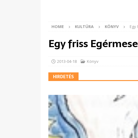
HOME
KULTÚRA
KÖNYV
Egy 
Egy friss Egérmese
2013-04-18
Könyv
HIRDETÉS