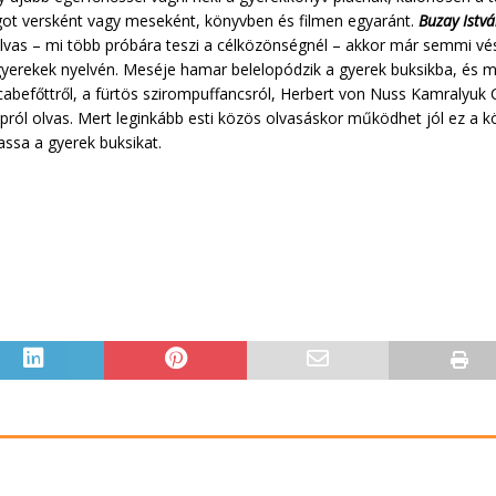
got versként vagy meseként, könyvben és filmen egyaránt.
Buzay Istv
leolvas – mi több próbára teszi a célközönségnél – akkor már semmi vé
gyerekek nyelvén. Meséje hamar belelopódzik a gyerek buksikba, és m
abefőttről, a fürtös szirompuffancsról, Herbert von Nuss Kamralyuk C
pról olvas. Mert leginkább esti közös olvasáskor működhet jól ez a k
ssa a gyerek buksikat.